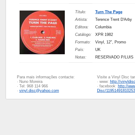
Título:
Turn The Page
Artista:
Terence Trent D'Arby
Editora:
Columbia
Catálogo:
XPR 1982
Formato:
Vinyl, 12", Promo
País:
UK
Notas:
RESERVADO P/LUIS
Para mais informações contacte:
Visite a Vinyl Disc 
· Nuno Moreira
· www:
http://vinyldis
· Tel: 968 114 966
· facebook:
http://ww
·
vinyl.disc@yahoo.com
Disc/1195149181025