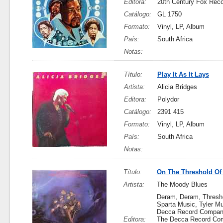
Editora:
20th Century Fox Rec
Catálogo:
GL 1750
Formato:
Vinyl, LP, Album
País:
South Africa
Notas:
Título:
Play It As It Lays
Artista:
Alicia Bridges
Editora:
Polydor
Catálogo:
2391 415
Formato:
Vinyl, LP, Album
País:
South Africa
Notas:
Título:
On The Threshold Of
Artista:
The Moody Blues
Deram, Deram, Thresh
Sparta Music, Tyler M
Decca Record Company
Editora:
The Decca Record Co