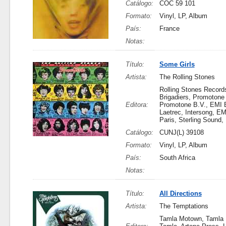
Catálogo:
COC 59 101
Formato:
Vinyl, LP, Album
País:
France
Notas:
Título:
Some Girls
Artista:
The Rolling Stones
Rolling Stones Record
Brigadiers, Promotone 
Editora:
Promotone B.V., EMI B
Laetrec, Intersong, EM
Paris, Sterling Sound, 
Catálogo:
CUNJ(L) 39108
Formato:
Vinyl, LP, Album
País:
South Africa
Notas:
Título:
All Directions
Artista:
The Temptations
Tamla Motown, Tamla