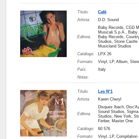
Título:
Café
Artista:
D.D. Sound
Baby Records, CGD M
Musicali S.p.A., Baby
Editora:
Baby Records, Countr
Studios, Stone Castle 
Musicland Studios
Catálogo:
LPX 26
Formato:
Vinyl, LP, Album, Ster
País:
Italy
Notas:
Título:
Les N°1
Artista:
Karen Cheryl
Disques Ibach, Disc'A
Sound Studios, Sigma
Editora:
Studios, New York, St
Ferber, Master One
Catálogo:
60 576
Formato:
Vinyl, LP, Compilation