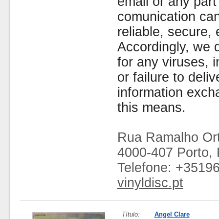
email or any part
comunication can
reliable, secure, 
Accordingly, we d
for any viruses,
or failure to deliv
information exc
this means.
Rua Ramalho Ort
4000-407 Porto, 
Telefone: +3519
vinyldisc.pt
Título:
Angel Clare