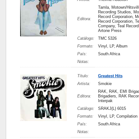
Tamla, Motown/Hitsvil
Recording Studios, M
Record Corporation, 
Editora:
Record Corporation, T
Company, Teal Recor
Artone Press
Catálogo:
TMC 5326
Formato:
Vinyl, LP, Album
País:
South Africa
Notas:
Título:
Greatest Hits
Artista:
Smokie
RAK, RAK, EMI Brigad
Editora:
Brigadiers, RAK Recor
Interpak
Catálogo:
SRAKJ(L) 6015
Formato:
Vinyl, LP, Compilation
País:
South Africa
Notas: