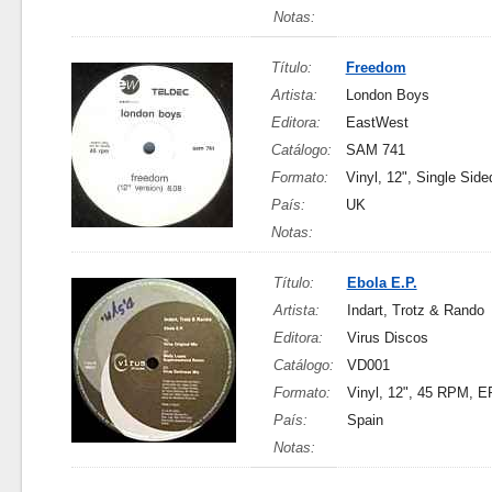
Notas:
Título:
Freedom
Artista:
London Boys
Editora:
EastWest
Catálogo:
SAM 741
Formato:
Vinyl, 12", Single Sid
País:
UK
Notas:
Título:
Ebola E.P.
Artista:
Indart, Trotz & Rando
Editora:
Virus Discos
Catálogo:
VD001
Formato:
Vinyl, 12", 45 RPM, E
País:
Spain
Notas: