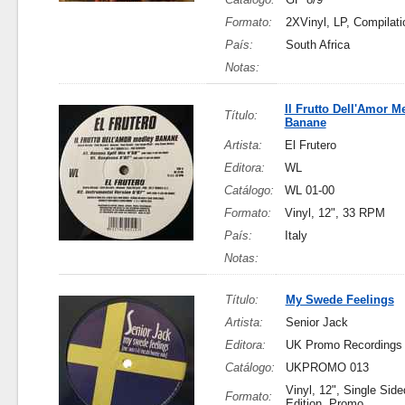
Formato:
2XVinyl, LP, Compilati
País:
South Africa
Notas:
Il Frutto Dell'Amor M
Título:
Banane
Artista:
El Frutero
Editora:
WL
Catálogo:
WL 01-00
Formato:
Vinyl, 12", 33 RPM
País:
Italy
Notas:
Título:
My Swede Feelings
Artista:
Senior Jack
Editora:
UK Promo Recordings
Catálogo:
UKPROMO 013
Vinyl, 12", Single Side
Formato:
Edition, Promo