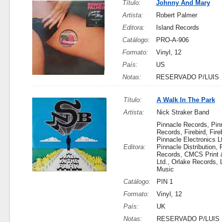
Título:
Johnny And Mary
Artista:
Robert Palmer
Editora:
Island Records
Catálogo:
PRO-A-906
Formato:
Vinyl, 12
País:
US
Notas:
RESERVADO P/LUIS
Título:
A Walk In The Park
Artista:
Nick Straker Band
Pinnacle Records, Pin
Records, Firebird, Fireb
Pinnacle Electronics Lt
Editora:
Pinnacle Distribution, 
Records, CMCS Print 
Ltd., Orlake Records, 
Music
Catálogo:
PIN 1
Formato:
Vinyl, 12
País:
UK
Notas:
RESERVADO P/LUIS