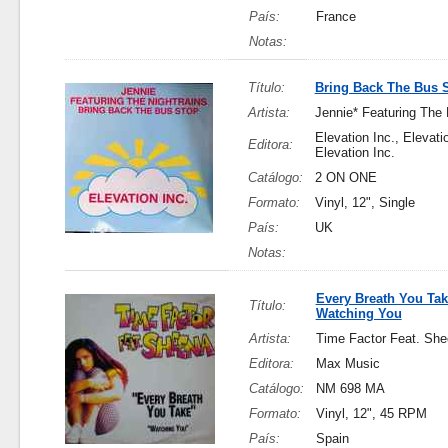
País:
France
Notas:
Título:
Bring Back The Bus 
Artista:
Jennie* Featuring The 
Elevation Inc., Elevatio
Editora:
Elevation Inc.
Catálogo:
2 ON ONE
Formato:
Vinyl, 12", Single
País:
UK
Notas:
Every Breath You Tak
Título:
Watching You
Artista:
Time Factor Feat. She
Editora:
Max Music
Catálogo:
NM 698 MA
Formato:
Vinyl, 12", 45 RPM
País:
Spain