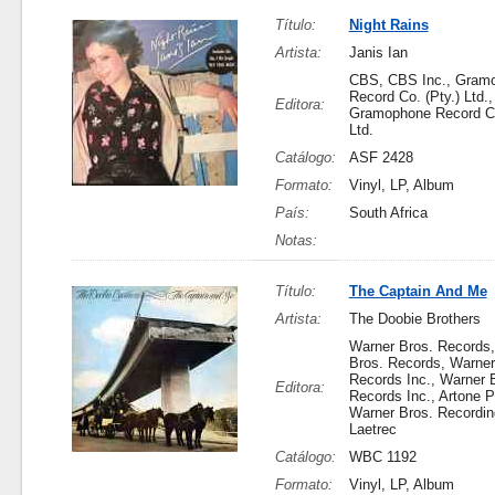
Título:
Night Rains
Artista:
Janis Ian
CBS, CBS Inc., Gram
Record Co. (Pty.) Ltd.,
Editora:
Gramophone Record Co
Ltd.
Catálogo:
ASF 2428
Formato:
Vinyl, LP, Album
País:
South Africa
Notas:
Título:
The Captain And Me
Artista:
The Doobie Brothers
Warner Bros. Records
Bros. Records, Warner
Records Inc., Warner 
Editora:
Records Inc., Artone P
Warner Bros. Recordin
Laetrec
Catálogo:
WBC 1192
Formato:
Vinyl, LP, Album