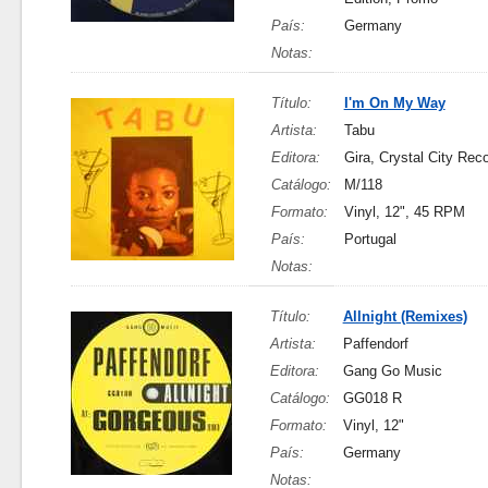
País:
Germany
Notas:
Título:
I'm On My Way
Artista:
Tabu
Editora:
Gira, Crystal City Rec
Catálogo:
M/118
Formato:
Vinyl, 12", 45 RPM
País:
Portugal
Notas:
Título:
Allnight (Remixes)
Artista:
Paffendorf
Editora:
Gang Go Music
Catálogo:
GG018 R
Formato:
Vinyl, 12"
País:
Germany
Notas: