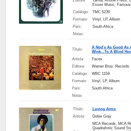
Editora:
Tamla, Artone Press, L
Essex Music, Famous 
Catálogo:
TMC 5230
Formato:
Vinyl, LP, Album
País:
South Africa
Notas:
A Nod's As Good As 
Título:
Wink...To A Blind Ho
Artista:
Faces
Editora:
Warner Bros. Records
Catálogo:
WBC 1159
Formato:
Vinyl, LP, Album
País:
South Africa
Notas:
Título:
Loving Arms
Artista:
Dobie Gray
MCA Records, MCA Re
Quadrafonic Sound St