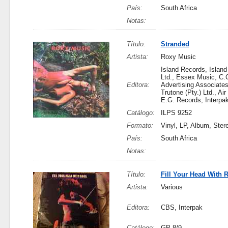
País:
South Africa
Notas:
Título:
Stranded
Artista:
Roxy Music
Island Records, Islan
Ltd., Essex Music, C.
Editora:
Advertising Associates
Trutone (Pty.) Ltd., Air
E.G. Records, Interpa
Catálogo:
ILPS 9252
Formato:
Vinyl, LP, Album, Ster
País:
South Africa
Notas:
Título:
Fill Your Head With 
Artista:
Various
Editora:
CBS, Interpak
Catálogo:
GP 8/9