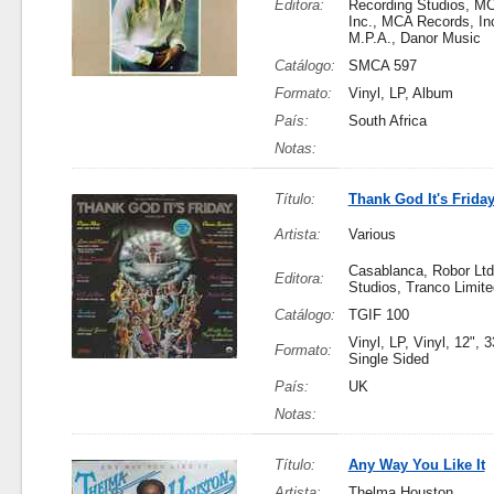
Editora:
Recording Studios, M
Inc., MCA Records, Inc
M.P.A., Danor Music
Catálogo:
SMCA 597
Formato:
Vinyl, LP, Album
País:
South Africa
Notas:
Título:
Thank God It's Frida
Artista:
Various
Casablanca, Robor Ltd
Editora:
Studios, Tranco Limite
Catálogo:
TGIF 100
Vinyl, LP, Vinyl, 12",
Formato:
Single Sided
País:
UK
Notas:
Título:
Any Way You Like It
Artista:
Thelma Houston