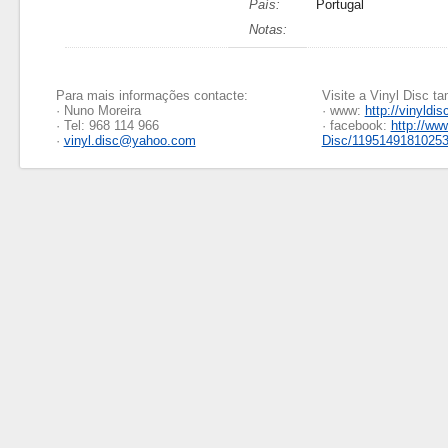
País:
Portugal
Notas:
Para mais informações contacte:
Visite a Vinyl Disc 
· Nuno Moreira
· www:
http://vinyldis
· Tel: 968 114 966
· facebook:
http://ww
·
vinyl.disc@yahoo.com
Disc/1195149181025