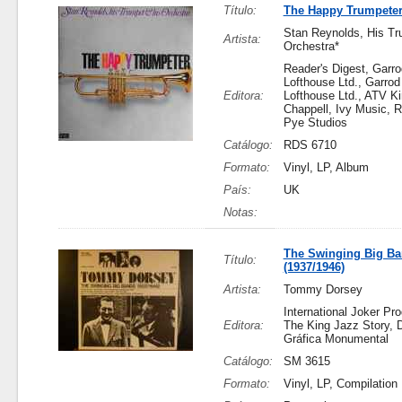
Título:
The Happy Trumpete
Stan Reynolds, His Tr
Artista:
Orchestra*
Reader's Digest, Garr
Lofthouse Ltd., Garrod
Editora:
Lofthouse Ltd., ATV Ki
Chappell, Ivy Music, R
Pye Studios
Catálogo:
RDS 6710
Formato:
Vinyl, LP, Album
País:
UK
Notas:
The Swinging Big B
Título:
(1937/1946)
Artista:
Tommy Dorsey
International Joker Pro
Editora:
The King Jazz Story, D
Gráfica Monumental
Catálogo:
SM 3615
Formato:
Vinyl, LP, Compilation