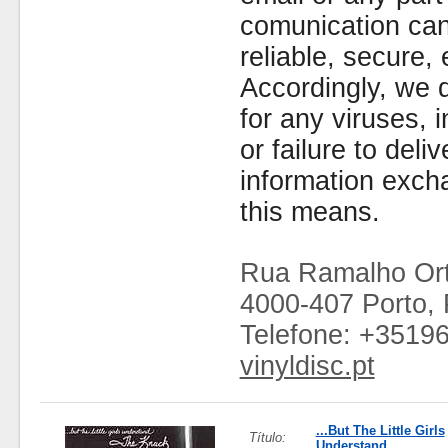
comunication can
reliable, secure, 
Accordingly, we d
for any viruses,
or failure to deliv
information exc
this means.
Rua Ramalho Ort
4000-407 Porto, 
Telefone: +3519
vinyldisc.pt
...But The Little Girls
Título:
Understand