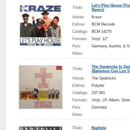
Let's Play House (Tri
Título:
Remix)
Artista:
Kraze
Editora:
BCM Records
Catálogo:
BCM 14270
Formato:
Vinyl, 12"
País:
Germany, Austria, & S
Notas:
The Spotnicks In Spa
Título:
(Bailemos Con Los S
Artista:
The Spotnicks
Editora:
Polydor
Catálogo:
237 401
Formato:
Vinyl, LP, Album, Ster
País:
Germany
Notas:
Título:
Rapfolie