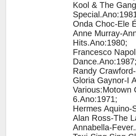
Kool & The Gang
Special.Ano:1981
Onda Choc-Ele É
Anne Murray-Ann
Hits.Ano:1980;
Francesco Napoli-
Dance.Ano:1987
Randy Crawford-l
Gloria Gaynor-I 
Various:Motown C
6.Ano:1971;
Hermes Aquino-S
Alan Ross-The L
Annabella-Fever