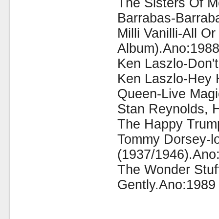
The Sisters Of M
Barrabas-Barrab
Milli Vanilli-All 
Album).Ano:1988
Ken Laszlo-Don't
Ken Laszlo-Hey 
Queen-Live Magi
Stan Reynolds, H
The Happy Trump
Tommy Dorsey-lo
(1937/1946).Ano
The Wonder Stuf
Gently.Ano:1989