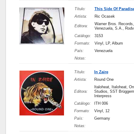
Título:
This Side Of Paradis
Artista:
Ric Ocasek
Warner Bros. Records
Editora:
Venezuela, S.A., Rod
Catálogo:
3153
Formato:
Vinyl, LP, Album
País:
Venezuela
Notas:
Título:
In Zaire
Artista:
Round One
Italoheat, Italoheat, On
Editora:
Studios, SST Brügge
Interpress
Catálogo:
ITH 006
Formato:
Vinyl, 12
País:
Germany
Notas: