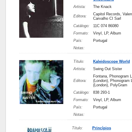
Artista:
The Knack
Capitol Records, Vale
Editora:
Carvalho CI Sarl
Catálogo:
11C 074 86080
Formato:
Vinyl, LP, Album
País:
Portugal
Notas:
Título:
Kaleidoscope World
Artista:
Swing Out Sister
Fontana, Phonogram L
Editora:
(London), Phonogram L
(London), PolyGram
Catálogo:
838 293-1
Formato:
Vinyl, LP, Album
País:
Portugal
Notas:
Título:
Princípios