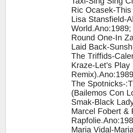
Taxi-Sing Sing C
Ric Ocasek-This
Lisa Stansfield-A
World.Ano:1989;
Round One-In Za
Laid Back-Sunsh
The Triffids-Cal
Kraze-Let's Play
Remix).Ano:1989
The Spotnicks-:T
(Bailemos Con L
Smak-Black Lady
Marcel Fobert & 
Rapfolie.Ano:198
Maria Vidal-Mari