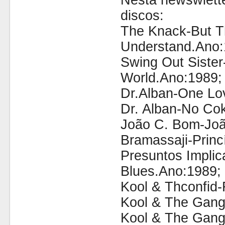
Nesta newswlette
discos:
The Knack-But The
Understand.Ano:
Swing Out Sister
World.Ano:1989;
Dr.Alban-One Lo
Dr. Alban-No Co
João C. Bom-Jo
Bramassaji-Princ
Presuntos Impli
Blues.Ano:1989;
Kool & Thconfid-
Kool & The Gang
Kool & The Gang