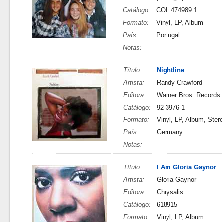
Catálogo:
COL 474989 1
Formato:
Vinyl, LP, Album
País:
Portugal
Notas:
Título:
Nightline
Artista:
Randy Crawford
Editora:
Warner Bros. Records
Catálogo:
92-3976-1
Formato:
Vinyl, LP, Album, Ster
País:
Germany
Notas:
Título:
I Am Gloria Gaynor
Artista:
Gloria Gaynor
Editora:
Chrysalis
Catálogo:
618915
Formato:
Vinyl, LP, Album