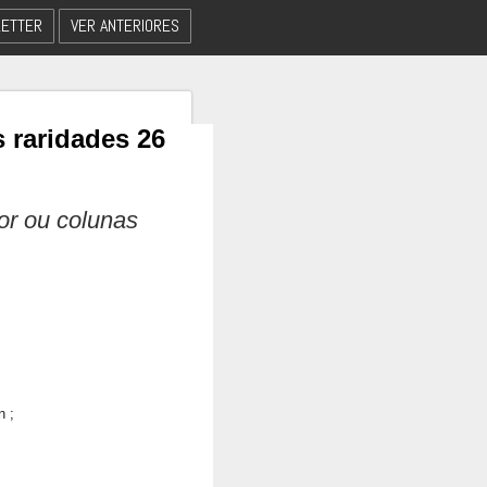
ETTER
VER ANTERIORES
 raridades 26
dor ou colunas
n ;