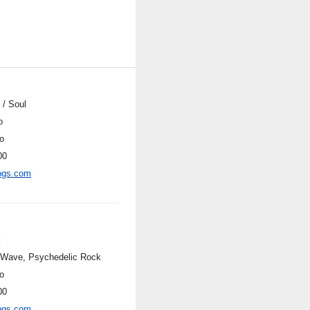
 / Soul
o
o
00
ogs.com
k
Wave, Psychedelic Rock
o
00
ogs.com