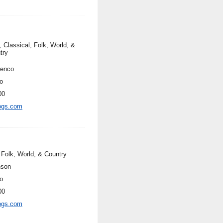
, Classical, Folk, World, &
try
enco
o
00
ogs.com
 Folk, World, & Country
nson
o
00
ogs.com