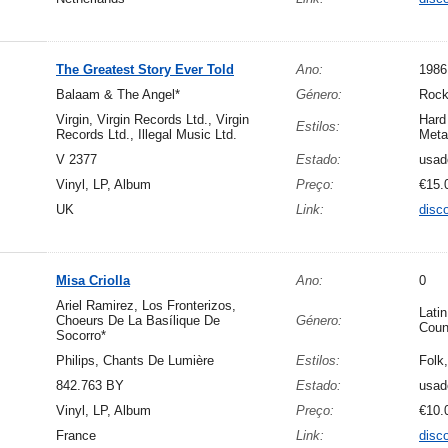
The Greatest Story Ever Told
Ano:
1986
Balaam & The Angel*
Género:
Roc
Virgin, Virgin Records Ltd., Virgin
Hard
Estilos:
Records Ltd., Illegal Music Ltd.
Meta
V 2377
Estado:
usad
Vinyl, LP, Album
Preço:
€15.
UK
Link:
disc
Misa Criolla
Ano:
0
Ariel Ramirez, Los Fronterizos,
Latin
Choeurs De La Basílique De
Género:
Coun
Socorro*
Philips, Chants De Lumière
Estilos:
Folk
842.763 BY
Estado:
usad
Vinyl, LP, Album
Preço:
€10.
France
Link:
disc