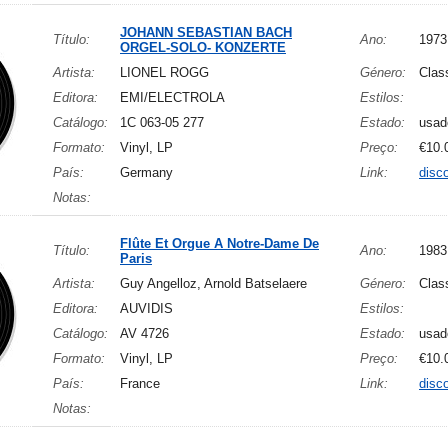
JOHANN SEBASTIAN BACH
Título:
Ano:
1973
ORGEL-SOLO- KONZERTE
Artista:
LIONEL ROGG
Género:
Clas
Editora:
EMI/ELECTROLA
Estilos:
Catálogo:
1C 063-05 277
Estado:
usad
Formato:
Vinyl, LP
Preço:
€10.
País:
Germany
Link:
disc
Notas:
Flûte Et Orgue A Notre-Dame De
Título:
Ano:
1983
Paris
Artista:
Guy Angelloz, Arnold Batselaere
Género:
Clas
Editora:
AUVIDIS
Estilos:
Catálogo:
AV 4726
Estado:
usad
Formato:
Vinyl, LP
Preço:
€10.
País:
France
Link:
disc
Notas: