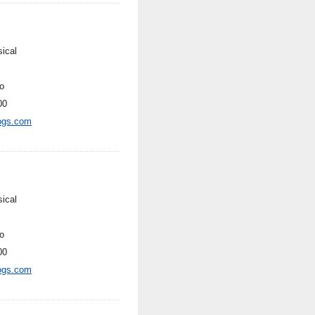
sical
o
00
ogs.com
sical
o
00
ogs.com