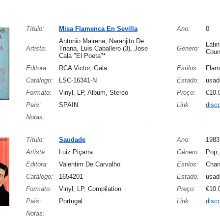
Título:
Misa Flamenca En Sevilla
Ano:
0
Antonio Mairena, Naranjito De
Latin
Artista:
Triana, Luis Caballero (3), Jose
Género:
Coun
Cala "El Poeta"*
Editora:
RCA Victor, Gala
Estilos:
Flam
Catálogo:
LSC-16341-N
Estado:
usad
Formato:
Vinyl, LP, Album, Stereo
Preço:
€10.
País:
SPAIN
Link:
disc
Notas:
Título:
Saudade
Ano:
1983
Artista:
Luiz Piçarra
Género:
Pop,
Editora:
Valentim De Carvalho
Estilos:
Cha
Catálogo:
1654201
Estado:
usad
Formato:
Vinyl, LP, Compilation
Preço:
€10.
País:
Portugal
Link:
disc
Notas: