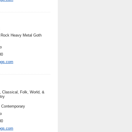
k
 Rock Heavy Metal Goth
o
00
ogs.com
, Classical, Folk, World, &
try
, Contemporary
o
00
ogs.com