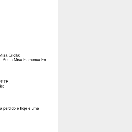
isa Criolla;
 "El Poeta-Misa Flamenca En
ERTE;
is;
a perdido e hoje é uma