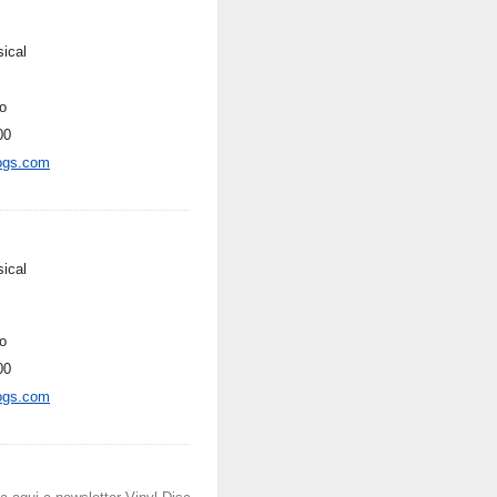
sical
o
00
ogs.com
sical
o
00
ogs.com