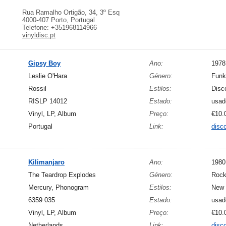
Rua Ramalho Ortigão, 34, 3º Esq
4000-407 Porto, Portugal
Telefone: +351968114966
vinyldisc.pt
Gipsy Boy
Ano:
1978
Leslie O'Hara
Género:
Funk
Rossil
Estilos:
Disc
RISLP 14012
Estado:
usad
Vinyl, LP, Album
Preço:
€10.
Portugal
Link:
disc
Kilimanjaro
Ano:
1980
The Teardrop Explodes
Género:
Roc
Mercury, Phonogram
Estilos:
New 
6359 035
Estado:
usad
Vinyl, LP, Album
Preço:
€10.
Netherlands
Link:
disc