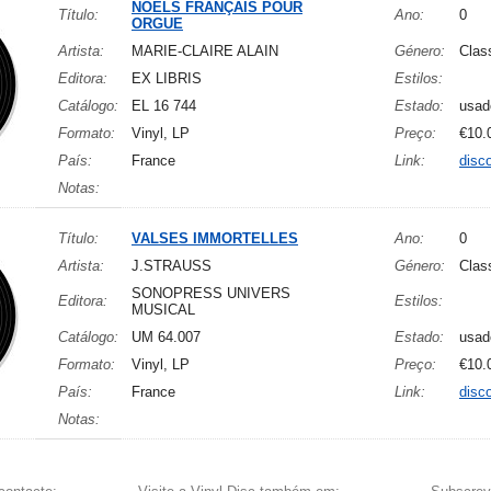
NOELS FRANÇAIS POUR
Título:
Ano:
0
ORGUE
Artista:
MARIE-CLAIRE ALAIN
Género:
Clas
Editora:
EX LIBRIS
Estilos:
Catálogo:
EL 16 744
Estado:
usad
Formato:
Vinyl, LP
Preço:
€10.
País:
France
Link:
disc
Notas:
Título:
VALSES IMMORTELLES
Ano:
0
Artista:
J.STRAUSS
Género:
Clas
SONOPRESS UNIVERS
Editora:
Estilos:
MUSICAL
Catálogo:
UM 64.007
Estado:
usad
Formato:
Vinyl, LP
Preço:
€10.
País:
France
Link:
disc
Notas: