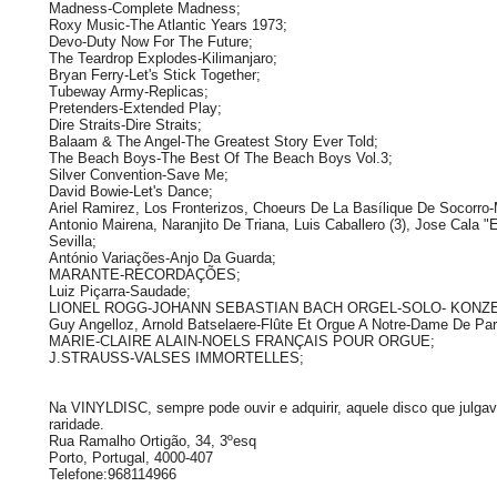
Madness-Complete Madness;
Roxy Music-The Atlantic Years 1973;
Devo-Duty Now For The Future;
The Teardrop Explodes-Kilimanjaro;
Bryan Ferry-Let's Stick Together;
Tubeway Army-Replicas;
Pretenders-Extended Play;
Dire Straits-Dire Straits;
Balaam & The Angel-The Greatest Story Ever Told;
The Beach Boys-The Best Of The Beach Boys Vol.3;
Silver Convention-Save Me;
David Bowie-Let's Dance;
Ariel Ramirez, Los Fronterizos, Choeurs De La Basílique De Socorro-M
Antonio Mairena, Naranjito De Triana, Luis Caballero (3), Jose Cala
Sevilla;
António Variações-Anjo Da Guarda;
MARANTE-RECORDAÇÕES;
Luiz Piçarra-Saudade;
LIONEL ROGG-JOHANN SEBASTIAN BACH ORGEL-SOLO- KONZ
Guy Angelloz, Arnold Batselaere-Flûte Et Orgue A Notre-Dame De Par
MARIE-CLAIRE ALAIN-NOELS FRANÇAIS POUR ORGUE;
J.STRAUSS-VALSES IMMORTELLES;
Na VINYLDISC, sempre pode ouvir e adquirir, aquele disco que julgav
raridade.
Rua Ramalho Ortigão, 34, 3ºesq
Porto, Portugal, 4000-407
Telefone:968114966