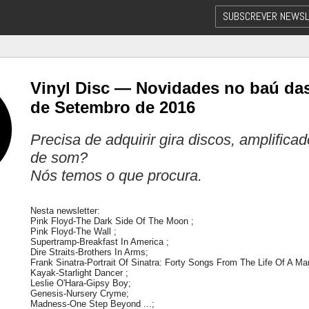
SUBSCREVER NEWSL
Vinyl Disc — Novidades no baú das
de Setembro de 2016
Precisa de adquirir gira discos, amplifica
de som?
Nós temos o que procura.
Nesta newsletter:
Pink Floyd-The Dark Side Of The Moon ;
Pink Floyd-The Wall ;
Supertramp-Breakfast In America ;
Dire Straits-Brothers In Arms;
Frank Sinatra-Portrait Of Sinatra: Forty Songs From The Life Of A Ma
Kayak-Starlight Dancer ;
Leslie O'Hara-Gipsy Boy;
Genesis-Nursery Cryme;
Madness-One Step Beyond ...;