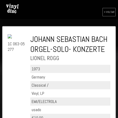
< VOLTAR
JOHANN SEBASTIAN BACH
1C 063-05
ORGEL-SOLO- KONZERTE
277
LIONEL ROGG
1973
Germany
Classical /
Vinyl, LP
EMI/ELECTROLA
usado
€10.00