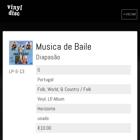
< VOLTAR
Musica de Baile
Diapasão
0
LP-S-13
Portugal
Folk, World, & Country / Folk
Vinyl, LP, Album
Horizonte
usado
€10.00