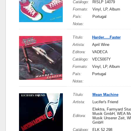
Catálogo:
RISLP 14079
Formato:
Vinyl, LP, Album
País:
Portugal
Notas:
Título:
Harder.....Faster
Artista:
April Wine
Editora:
VADECA
Catálogo:
VEC5007Y
Formato:
Vinyl, LP, Album
País:
Portugal
Notas:
Título:
Mean Machine
Artista:
Lucifer's Friend
Elektra, Farmyard Stu
Musik GmbH, WEA Mu
Editora:
Musik Unserer Zeit, 
GmbH
Catálogo:
ELK 52 298