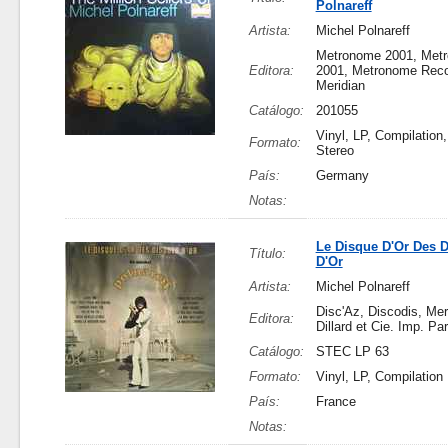
Polnareff
Artista:
Michel Polnareff
Metronome 2001, Met
Editora:
2001, Metronome Rec
Meridian
Catálogo:
201055
Vinyl, LP, Compilation
Formato:
Stereo
País:
Germany
Notas:
Le Disque D'Or Des 
Título:
D'Or
Artista:
Michel Polnareff
Disc'Az, Discodis, Mer
Editora:
Dillard et Cie. Imp. Pa
Catálogo:
STEC LP 63
Formato:
Vinyl, LP, Compilation
País:
France
Notas: