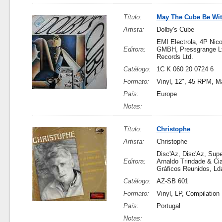
Título:
May The Cube Be Wi
Artista:
Dolby's Cube
EMI Electrola, 4P Nic
Editora:
GMBH, Pressgrange Lt
Records Ltd.
Catálogo:
1C K 060 20 0724 6
Formato:
Vinyl, 12", 45 RPM, M
País:
Europe
Notas:
Título:
Christophe
Artista:
Christophe
Disc'Az, Disc'Az, Sup
Editora:
Arnaldo Trindade & Cia
Gráficos Reunidos, Ld
Catálogo:
AZ-SB 601
Formato:
Vinyl, LP, Compilation
País:
Portugal
Notas: