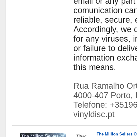
email or any part
comunication can
reliable, secure, 
Accordingly, we d
for any viruses,
or failure to deliv
information exc
this means.
Rua Ramalho Ort
4000-407 Porto, 
Telefone: +3519
vinyldisc.pt
The Million Sellers O
Título: