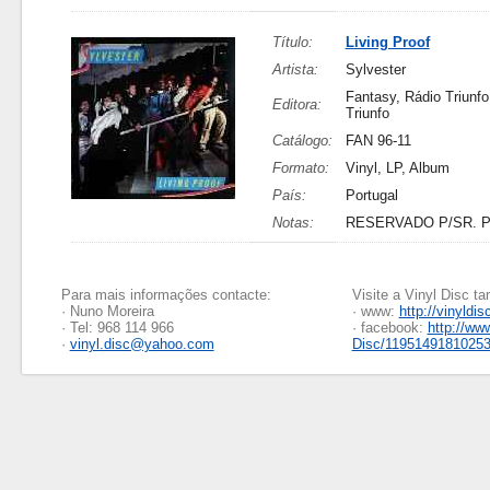
Título:
Living Proof
Artista:
Sylvester
Fantasy, Rádio Triunfo
Editora:
Triunfo
Catálogo:
FAN 96-11
Formato:
Vinyl, LP, Album
País:
Portugal
Notas:
RESERVADO P/SR. 
Para mais informações contacte:
Visite a Vinyl Disc 
· Nuno Moreira
· www:
http://vinyldis
· Tel: 968 114 966
· facebook:
http://ww
·
vinyl.disc@yahoo.com
Disc/1195149181025