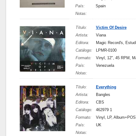
País:
Spain
Notas:
Título:
Victim Of Desire
Artista:
Viana
Editora:
Magic Record's, Estudi
Catálogo:
LPMR-0100
Formato:
Vinyl, 12", 45 RPM, M
País:
Venezuela
Notas:
Título:
Everything
Artista:
Bangles
Editora:
CBS
Catálogo:
462979 1
Formato:
Vinyl, LP, Album+PO
País:
UK
Notas: