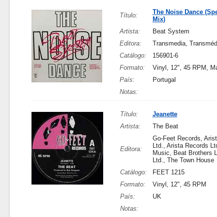
The Noise Dance (Spe
Título:
Mix)
Artista:
Beat System
Editora:
Transmedia, Transméd
Catálogo:
156901-6
Formato:
Vinyl, 12", 45 RPM, Ma
País:
Portugal
Notas:
Título:
Jeanette
Artista:
The Beat
Go-Feet Records, Aris
Ltd., Arista Records L
Editora:
Music, Beat Brothers 
Ltd., The Town House
Catálogo:
FEET 1215
Formato:
Vinyl, 12", 45 RPM
País:
UK
Notas: