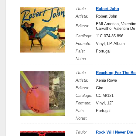
Título:
Robert John
Artista:
Robert John
EMI America, Valenti
Editora:
Carvalho, Valentim De
Catálogo:
11C 074-85 896
Formato:
Vinyl, LP, Album
País:
Portugal
Notas:
Título:
Reaching For The Be
Artista:
Xenia Rowe
Editora:
Gira
Catálogo:
CC M/121
Formato:
Vinyl, 12"
País:
Portugal
Notas:
Título:
Rock Will Never Die