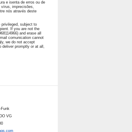
ura e isenta de erros ou de
vírus, imprecisões,
ntre nós através deste
privileged, subject to
ient. If you are not the
1968114966) and erase all
 Email comunication cannot
ngly, we do not accept
 deliver promptly or at all,
-Funk
DO VG
00
ogs.com