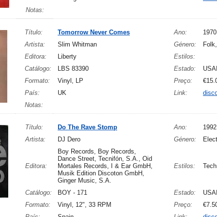
Notas:
Título:
Tomorrow Never Comes
Ano:
1970
Artista:
Slim Whitman
Género:
Folk
Editora:
Liberty
Estilos:
Catálogo:
LBS 83390
Estado:
USA
Formato:
Vinyl, LP
Preço:
€15.
País:
UK
Link:
disc
Notas:
Título:
Do The Rave Stomp
Ano:
1992
Artista:
DJ Dero
Género:
Elect
Boy Records, Boy Records,
Dance Street, Tecnifón, S.A., Oid
Editora:
Mortales Records, I & Ear GmbH,
Estilos:
Tech
Musik Edition Discoton GmbH,
Ginger Music, S.A.
Catálogo:
BOY - 171
Estado:
USA
Formato:
Vinyl, 12", 33 RPM
Preço:
€7.5
País:
Spain
Link:
disc