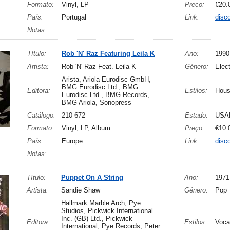
Formato:
Vinyl, LP
Preço:
€20.
País:
Portugal
Link:
disc
Notas:
Título:
Rob 'N' Raz Featuring Leila K
Ano:
1990
Artista:
Rob 'N' Raz Feat. Leila K
Género:
Elec
Arista, Ariola Eurodisc GmbH,
BMG Eurodisc Ltd., BMG
Editora:
Estilos:
Hous
Eurodisc Ltd., BMG Records,
BMG Ariola, Sonopress
Catálogo:
210 672
Estado:
USA
Formato:
Vinyl, LP, Album
Preço:
€10.
País:
Europe
Link:
disc
Notas:
Título:
Puppet On A String
Ano:
1971
Artista:
Sandie Shaw
Género:
Pop
Hallmark Marble Arch, Pye
Studios, Pickwick International
Inc. (GB) Ltd., Pickwick
Editora:
Estilos:
Voca
International, Pye Records, Peter