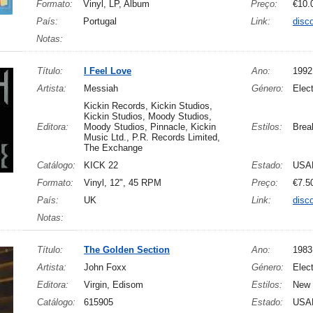
Formato:
Vinyl, LP, Album
Preço:
€10.
País:
Portugal
Link:
disc
Notas:
Título:
I Feel Love
Ano:
1992
Artista:
Messiah
Género:
Elect
Kickin Records, Kickin Studios,
Kickin Studios, Moody Studios,
Editora:
Moody Studios, Pinnacle, Kickin
Estilos:
Brea
Music Ltd., P.R. Records Limited,
The Exchange
Catálogo:
KICK 22
Estado:
USA
Formato:
Vinyl, 12", 45 RPM
Preço:
€7.5
País:
UK
Link:
disc
Notas:
Título:
The Golden Section
Ano:
1983
Artista:
John Foxx
Género:
Elec
Editora:
Virgin, Edisom
Estilos:
New 
Catálogo:
615905
Estado:
USA