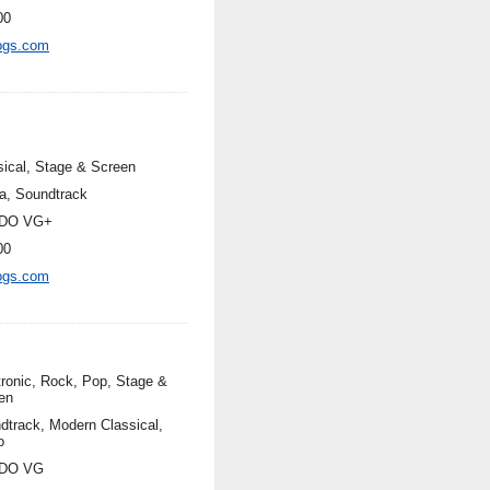
00
ogs.com
sical, Stage & Screen
a, Soundtrack
DO VG+
00
ogs.com
tronic, Rock, Pop, Stage &
en
dtrack, Modern Classical,
o
DO VG