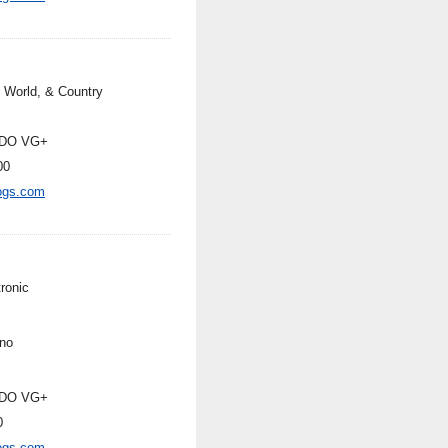
, World, & Country
DO VG+
00
ogs.com
ronic
no
DO VG+
0
ogs.com