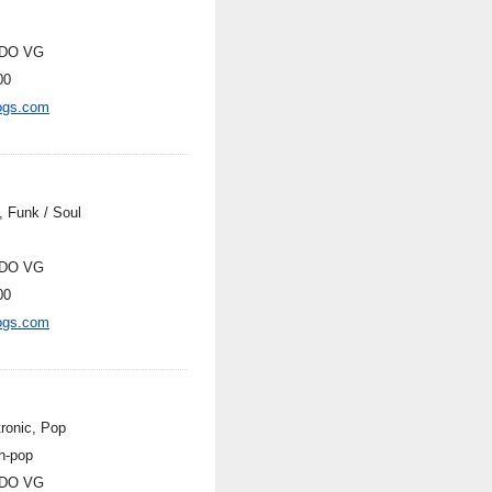
DO VG
00
ogs.com
, Funk / Soul
DO VG
00
ogs.com
tronic, Pop
h-pop
DO VG