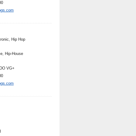
00
ogs.com
tronic, Hip Hop
e, Hip-House
DO VG+
00
ogs.com
l