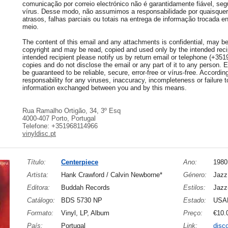
comunicação por correio electrónico não é garantidamente fiável, seg
vírus. Desse modo, não assumimos a responsabilidade por quaisquer 
atrasos, falhas parciais ou totais na entrega de informação trocada e
meio.
The content of this email and any attachments is confidential, may be 
copyright and may be read, copied and used only by the intended recip
intended recipient please notify us by return email or telephone (+35
copies and do not disclose the email or any part of it to any person.
be guaranteed to be reliable, secure, error-free or vírus-free. Accordi
responsability for any viruses, inaccuracy, incompleteness or failure to
information exchanged between you and by this means.
Rua Ramalho Ortigão, 34, 3º Esq
4000-407 Porto, Portugal
Telefone: +351968114966
vinyldisc.pt
Título:
Centerpiece
Ano:
1980
Artista:
Hank Crawford / Calvin Newborne*
Género:
Jazz
Editora:
Buddah Records
Estilos:
Jazz
Catálogo:
BDS 5730 NP
Estado:
USA
Formato:
Vinyl, LP, Album
Preço:
€10.
País:
Portugal
Link:
disc