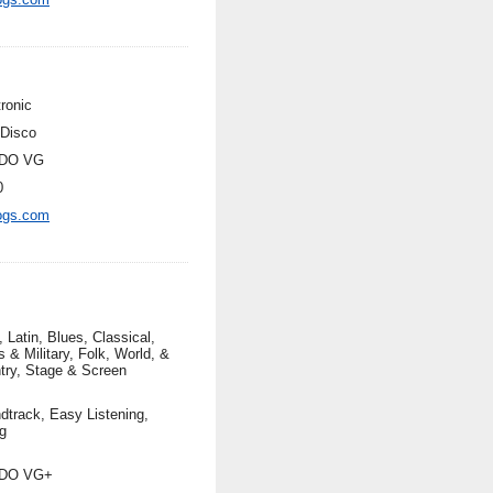
ronic
-Disco
DO VG
0
ogs.com
 Latin, Blues, Classical,
 & Military, Folk, World, &
try, Stage & Screen
dtrack, Easy Listening,
g
DO VG+