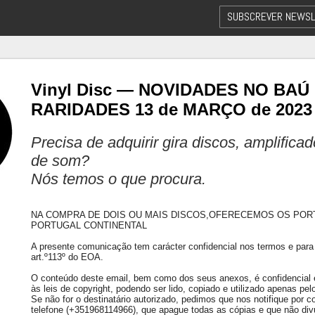
SUBSCREVER NEWSL
Vinyl Disc — NOVIDADES NO BAÚ
RARIDADES 13 de MARÇO de 2023
Precisa de adquirir gira discos, amplifica
de som?
Nós temos o que procura.
NA COMPRA DE DOIS OU MAIS DISCOS,OFERECEMOS OS POR
PORTUGAL CONTINENTAL
A presente comunicação tem carácter confidencial nos termos e para 
art.º113º do EOA.
O conteúdo deste email, bem como dos seus anexos, é confidencial e 
às leis de copyright, podendo ser lido, copiado e utilizado apenas pelo
Se não for o destinatário autorizado, pedimos que nos notifique por co
telefone (+351968114966), que apague todas as cópias e que não div