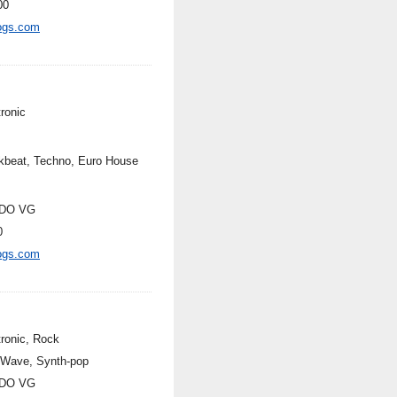
00
ogs.com
ronic
kbeat, Techno, Euro House
DO VG
0
ogs.com
tronic, Rock
Wave, Synth-pop
DO VG