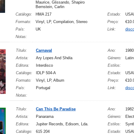
Maurice, Glissando, Shapiro
Bernstein, Carlin
Catálogo:
HMA 217
Estado:
USA
Formato:
Vinyl, LP, Compilation, Stereo
Preço:
€10.
País:
UK
Link:
disc
Notas:
Título:
Carnaval
Ano:
1980
Artista:
Ary Lopes And Shéla
Género:
Latin
Editora:
Interdisco
Estilos:
Catálogo:
IDLP 504-A
Estado:
USA
Formato:
Vinyl, LP, Album
Preço:
€10.
País:
Portugal
Link:
disc
Notas:
Título:
Can This Be Paradise
Ano:
1982
Artista:
Panarama
Género:
Elec
Editora:
Jupiter Records, Edisom, Lda.
Estilos:
Synt
Catálogo:
615 204
Estado:
USA