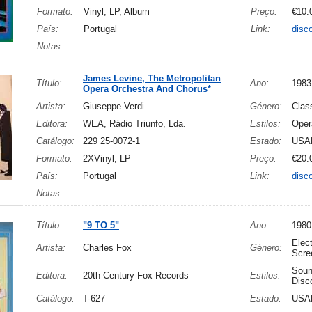
Formato:
Vinyl, LP, Album
Preço:
€10.
País:
Portugal
Link:
disc
Notas:
James Levine, The Metropolitan
Título:
Ano:
1983
Opera Orchestra And Chorus*
Artista:
Giuseppe Verdi
Género:
Clas
Editora:
WEA, Rádio Triunfo, Lda.
Estilos:
Oper
Catálogo:
229 25-0072-1
Estado:
USA
Formato:
2XVinyl, LP
Preço:
€20.
País:
Portugal
Link:
disc
Notas:
Título:
"9 TO 5"
Ano:
1980
Elec
Artista:
Charles Fox
Género:
Scre
Soun
Editora:
20th Century Fox Records
Estilos:
Disc
Catálogo:
T-627
Estado:
USA