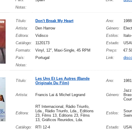
Notas:
Título:
Don't Break My Heart
Ano:
1988
Artista:
Den Harrow
Género:
Elect
Editora:
Vidisco
Estilos:
Italo
Catálogo:
1120173
Estado:
USA
Formato:
Vinyl, 12", Maxi-Single, 45 RPM
Preço:
€7.5
País:
Portugal
Link:
disc
Notas:
Les Uns Et Les Autres (Bande
Título:
Ano:
1981
Originale Du Film)
Jazz,
Artista:
Francis Lai & Michel Legrand
Género:
Brass
Coun
RT Internacional, Rádio Triunfo,
Lda., Rádio Triunfo, Lda., Editions
Soun
Editora:
Estilos:
23, Films 13, Editions 23, Films
Swin
13, Gráficos Reunidos, Lda.
Catálogo:
RTI 12-4
Estado:
USA