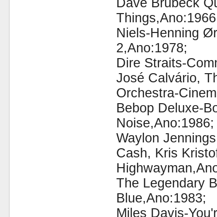
Dave Brubeck Qu
Things,Ano:1966
Niels-Henning Ør
2,Ano:1978;
Dire Straits-Co
José Calvário, 
Orchestra-Cinem
Bebop Deluxe-B
Noise,Ano:1986;
Waylon Jennings,
Cash, Kris Kristo
Highwayman,Ano
The Legendary B
Blue,Ano:1983;
Miles Davis-You'