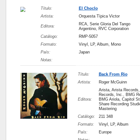
Título:
El Choclo
Artista:
Orquesta Típica Victor
RCA, Serie Gloria Del Tango
Editora:
Argentino, RVC Corporation
Catálogo:
RMP-5057
Formato:
Vinyl, LP, Album, Mono
País:
Japan
Notas:
Título:
Back From Rio
Artista:
Roger McGuinn
Arista, Arista Records, 
Records, Inc., BMG R
Editora:
BMG Ariola, Capitol St
Share Recording Studio
Mastering
Catálogo:
211 348
Formato:
Vinyl, LP, Album
País:
Europe
Notas: