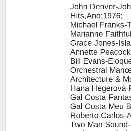
John Denver-Joh
Hits,Ano:1976;
Michael Franks-T
Marianne Faithfu
Grace Jones-Isla
Annette Peacock
Bill Evans-Eloqu
Orchestral Manœ
Architecture & Mo
Hana Hegerová-R
Gal Costa-Fanta
Gal Costa-Meu B
Roberto Carlos-
Two Man Sound-