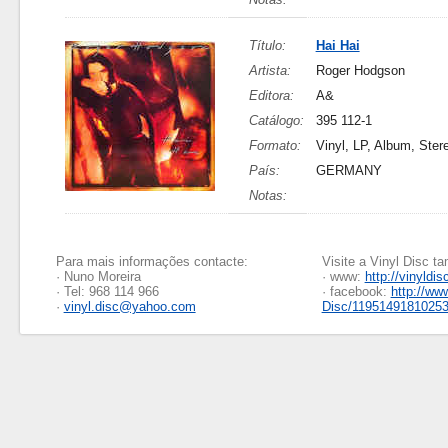
Título:
Hai Hai
Artista:
Roger Hodgson
Editora:
A&
Catálogo:
395 112-1
Formato:
Vinyl, LP, Album, Ster
País:
GERMANY
Notas:
Para mais informações contacte:
Visite a Vinyl Disc 
· Nuno Moreira
· www:
http://vinyldis
· Tel: 968 114 966
· facebook:
http://ww
·
vinyl.disc@yahoo.com
Disc/1195149181025