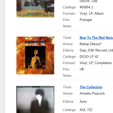
Discos, Lda.
Catálogo:
463054 1
Formato:
Vinyl, LP, Album
País:
Portugal
Notas:
Título:
Bop To The Red Nois
Artista:
Bebop Deluxe*
Editora:
Dojo, EMI Records Ltd
Catálogo:
DOJO LP 42
Formato:
Vinyl, LP, Compilation
País:
UK
Notas:
Título:
The Collection
Artista:
Annette Peacock
Editora:
Aura
Catálogo:
AUL 722