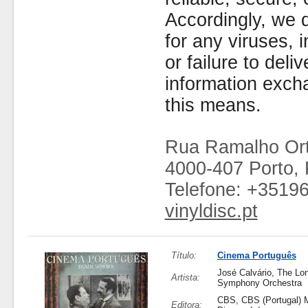
Accordingly, we d
for any viruses,
or failure to deliv
information exc
this means.
Rua Ramalho Ort
4000-407 Porto, 
Telefone: +3519
vinyldisc.pt
Título:
Cinema Português
José Calvário, The Lo
Artista:
Symphony Orchestra
CBS, CBS (Portugal) 
Editora: