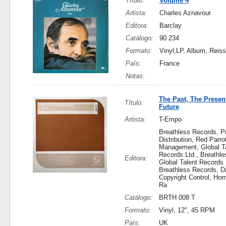
Título:
Volume 4
Artista:
Charles Aznavour
Editora:
Barclay
Catálogo:
90 234
Formato:
Vinyl,LP, Album, Reis
País:
France
Notas:
The Past, The Presen
Título:
Future
Artista:
T-Empo
Breathless Records, P
Distribution, Red Parro
Management, Global T
Records Ltd., Breathle
Editora:
Global Talent Records 
Breathless Records, D
Copyright Control, Ho
Ra
Catálogo:
BRTH 008 T
Formato:
Vinyl, 12", 45 RPM
País:
UK