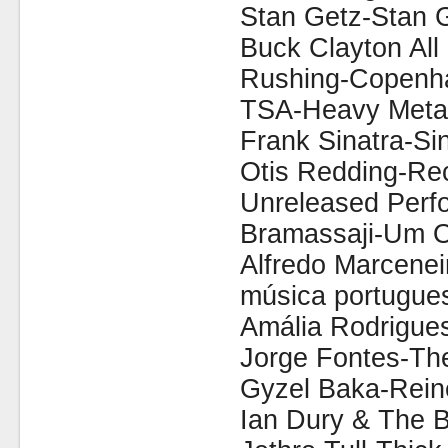
Stan Getz-Stan 
Buck Clayton All
Rushing-Copenh
TSA-Heavy Metal
Frank Sinatra-Si
Otis Redding-Rec
Unreleased Perf
Bramassaji-Um O
Alfredo Marcene
música portugue
Amália Rodrigue
Jorge Fontes-The
Gyzel Baka-Rein
Ian Dury & The 