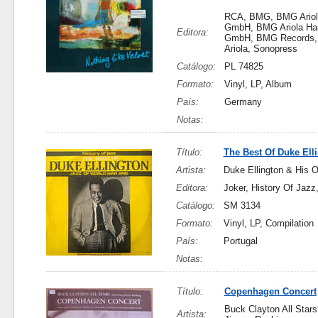
RCA, BMG, BMG Ariol
GmbH, BMG Ariola Ha
Editora:
GmbH, BMG Records
Ariola, Sonopress
Catálogo:
PL 74825
Formato:
Vinyl, LP, Album
País:
Germany
Notas:
Título:
The Best Of Duke Ell
Artista:
Duke Ellington & His O
Editora:
Joker, History Of Jazz,
Catálogo:
SM 3134
Formato:
Vinyl, LP, Compilation
País:
Portugal
Notas:
Título:
Copenhagen Concert
Buck Clayton All Stars
Artista: