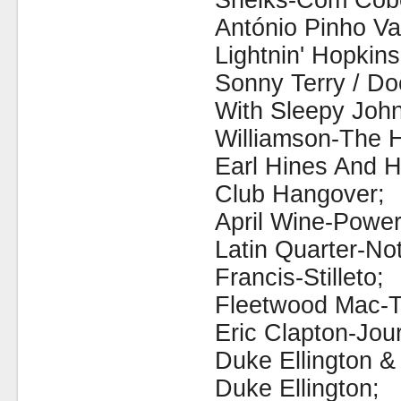
Sheiks-Com Cobe
António Pinho V
Lightnin' Hopkin
Sonny Terry / D
With Sleepy Joh
Williamson-The 
Earl Hines And Hi
Club Hangover;
April Wine-Power
Latin Quarter-Not
Francis-Stilleto;
Fleetwood Mac-T
Eric Clapton-Jo
Duke Ellington &
Duke Ellington;