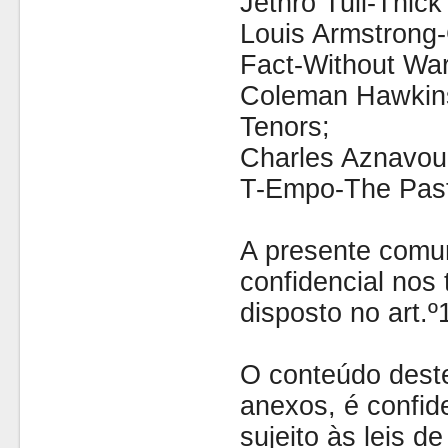
Jethro Tull-Thick
Louis Armstrong-
Fact-Without War
Coleman Hawkins
Tenors;
Charles Aznavou
T-Empo-The Past
A presente comu
confidencial nos 
disposto no art.
O conteúdo dest
anexos, é confide
sujeito às leis d