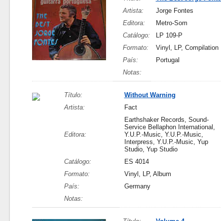
Artista:
Jorge Fontes
Editora:
Metro-Som
Catálogo:
LP 109-P
Formato:
Vinyl, LP, Compilation
País:
Portugal
Notas:
Título:
Without Warning
Artista:
Fact
Earthshaker Records, Sound-
Service Bellaphon International,
Editora:
Y.U.P.-Music, Y.U.P.-Music,
Interpress, Y.U.P.-Music, Yup
Studio, Yup Studio
Catálogo:
ES 4014
Formato:
Vinyl, LP, Album
País:
Germany
Notas: