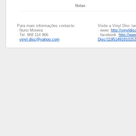
Notas:
Para mais informações contacte:
Visite a Vinyl Disc 
· Nuno Moreira
· www:
http://vinyldis
· Tel: 968 114 966
· facebook:
http://ww
·
vinyl.disc@yahoo.com
Disc/1195149181025