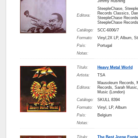
Jimmy Rushing
SteepleChase, Steepl
Records Classics, Darg
Editora:
SteepleChase Records
SteepleChase Record
Catálogo:
SCC-6006/7
Formato:
Vinyl,2X LP, Album, S
País:
Portugal
Notas:
Título:
Heavy Metal World
Artista:
TSA
Mausoleum Records, 
Editora:
Records, Sarah Music
Music (London)
Catálogo:
SKULL 8394
Formato:
Vinyl, LP, Album
País:
Belgium
Notas:
Título:
The Best Jorge Fonte