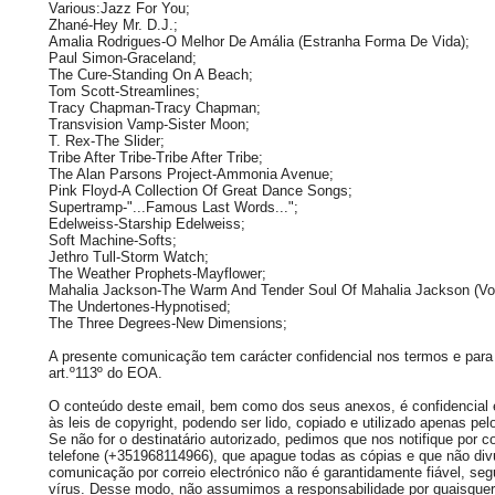
Various:Jazz For You;
Zhané-Hey Mr. D.J.;
Amalia Rodrigues-O Melhor De Amália (Estranha Forma De Vida);
Paul Simon-Graceland;
The Cure-Standing On A Beach;
Tom Scott-Streamlines;
Tracy Chapman-Tracy Chapman;
Transvision Vamp-Sister Moon;
T. Rex-The Slider;
Tribe After Tribe-Tribe After Tribe;
The Alan Parsons Project-Ammonia Avenue;
Pink Floyd-A Collection Of Great Dance Songs;
Supertramp-"...Famous Last Words...";
Edelweiss-Starship Edelweiss;
Soft Machine-Softs;
Jethro Tull-Storm Watch;
The Weather Prophets-Mayflower;
Mahalia Jackson-The Warm And Tender Soul Of Mahalia Jackson (Vol
The Undertones-Hypnotised;
The Three Degrees-New Dimensions;
A presente comunicação tem carácter confidencial nos termos e para 
art.º113º do EOA.
O conteúdo deste email, bem como dos seus anexos, é confidencial e 
às leis de copyright, podendo ser lido, copiado e utilizado apenas pelo
Se não for o destinatário autorizado, pedimos que nos notifique por co
telefone (+351968114966), que apague todas as cópias e que não div
comunicação por correio electrónico não é garantidamente fiável, seg
vírus. Desse modo, não assumimos a responsabilidade por quaisquer 