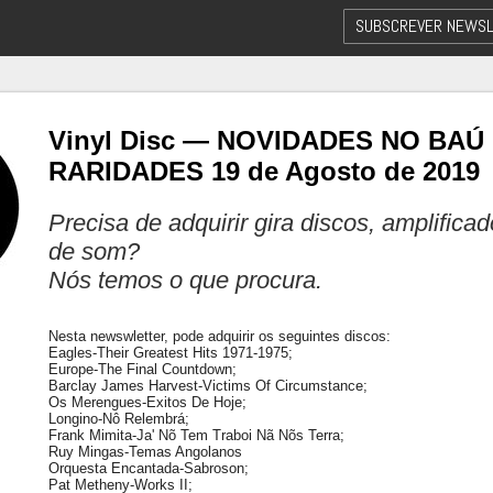
SUBSCREVER NEWSL
Vinyl Disc — NOVIDADES NO BAÚ
RARIDADES 19 de Agosto de 2019
Precisa de adquirir gira discos, amplifica
de som?
Nós temos o que procura.
Nesta newswletter, pode adquirir os seguintes discos:
Eagles-Their Greatest Hits 1971-1975;
Europe-The Final Countdown;
Barclay James Harvest-Victims Of Circumstance;
Os Merengues-Exitos De Hoje;
Longino-Nô Relembrá;
Frank Mimita-Ja' Nõ Tem Traboi Nã Nõs Terra;
Ruy Mingas-Temas Angolanos
Orquesta Encantada-Sabroson;
Pat Metheny-Works II;