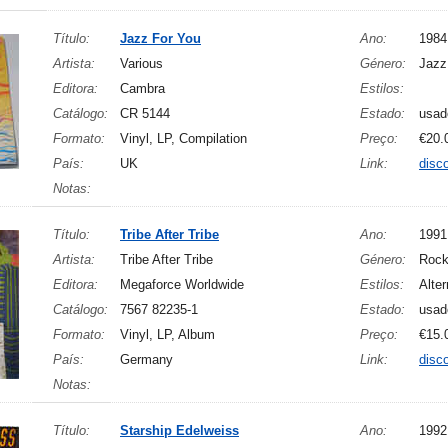
Título:
Jazz For You
Ano:
1984
Artista:
Various
Género:
Jazz
Editora:
Cambra
Estilos:
Catálogo:
CR 5144
Estado:
usad
Formato:
Vinyl, LP, Compilation
Preço:
€20.
País:
UK
Link:
disc
Notas:
Título:
Tribe After Tribe
Ano:
1991
Artista:
Tribe After Tribe
Género:
Roc
Editora:
Megaforce Worldwide
Estilos:
Alte
Catálogo:
7567 82235-1
Estado:
usad
Formato:
Vinyl, LP, Album
Preço:
€15.
País:
Germany
Link:
disc
Notas:
Título:
Starship Edelweiss
Ano:
1992