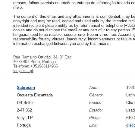
atrasos, falhas parciais ou totais na entrega de informação trocada e
meio.
The content of this email and any attachments is confidential, may be 
copyright and may be read, copied and used only by the intended recip
intended recipient please notify us by return email or telephone (+35
copies and do not disclose the email or any part of it to any person.
be guaranteed to be reliable, secure, error-free or vírus-free. Accordi
responsability for any viruses, inaccuracy, incompleteness or failure to
information exchanged between you and by this means.
Rua Ramalho Ortigão, 34, 3º Esq
4000-407 Porto, Portugal
Telefone: +351968114966
vinyldisc.pt
Sabroson
Ano:
1981
Orquesta Encantada
Género:
Lati
DB Belter
Estilos:
Cha-
2-47.062
Estado:
usad
Vinyl, LP
Preço:
€10.
Portugal
Link:
disc