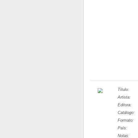
Título:
Artista:
Editora:
Catálogo:
Formato:
País:
Notas: