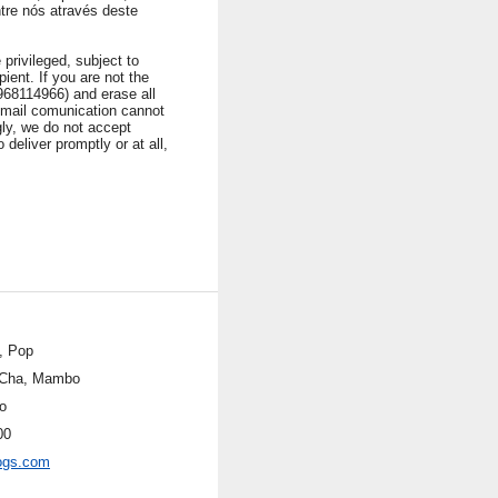
ntre nós através deste
privileged, subject to
ient. If you are not the
1968114966) and erase all
 Email comunication cannot
ngly, we do not accept
 deliver promptly or at all,
n, Pop
Cha, Mambo
o
00
ogs.com