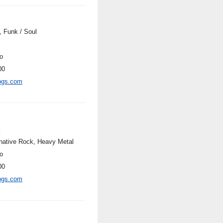
, Funk / Soul
o
00
ogs.com
k
rnative Rock, Heavy Metal
o
00
ogs.com