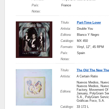
País:
France
Notas:
Título:
Part-Time Lover
Artista:
Double You
Editora:
Blanco Y Negro
Catálogo:
MX 450
Formato:
Vinyl, 12", 45 RPM
País:
Spain
Notas:
Título:
The Old The New The
Artista:
A Certain Ratio
Nuevos Medios, Nuevo
Nuevos Medios, Nuevo
Factory, Movement Of
Editora:
January, PolyGram Ser
S.A., PolyGram Servic
Gráficas Foco, S.A.
Catálogo:
33 172 L