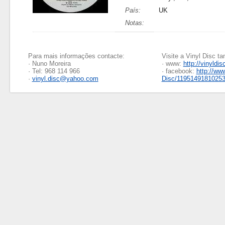
País:
UK
Notas:
Para mais informações contacte:
Visite a Vinyl Disc 
· Nuno Moreira
· www:
http://vinyldis
· Tel: 968 114 966
· facebook:
http://ww
·
vinyl.disc@yahoo.com
Disc/1195149181025