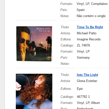
Formato:
Vinyl, LP, Compilation
País:
Spain
Notas:
Não contém o single
Título:
Time To Be Right
Artista:
Michael Patto
Editora:
Imagine Records
Catálogo:
ZL 74976
Formato:
Vinyl, LP
País:
Germany
Notas:
Título:
Into The Light
Artista:
Gloria Estefan
Editora:
Epic
Catálogo:
467782 1
Formato:
Vinyl, LP, Album
País:
Netherlands