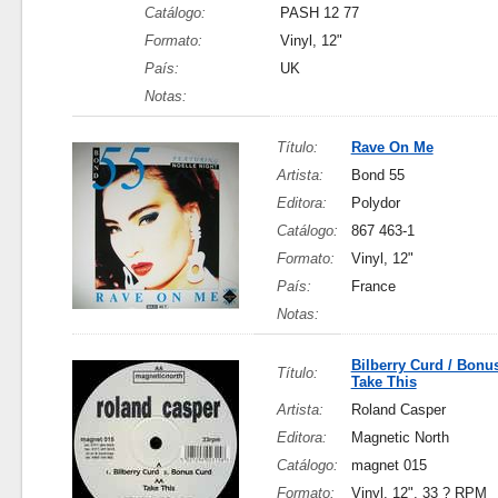
Catálogo:
PASH 12 77
Formato:
Vinyl, 12"
País:
UK
Notas:
Título:
Rave On Me
Artista:
Bond 55
Editora:
Polydor
Catálogo:
867 463-1
Formato:
Vinyl, 12"
País:
France
Notas:
Bilberry Curd / Bonu
Título:
Take This
Artista:
Roland Casper
Editora:
Magnetic North
Catálogo:
magnet 015
Formato:
Vinyl, 12", 33 ? RPM