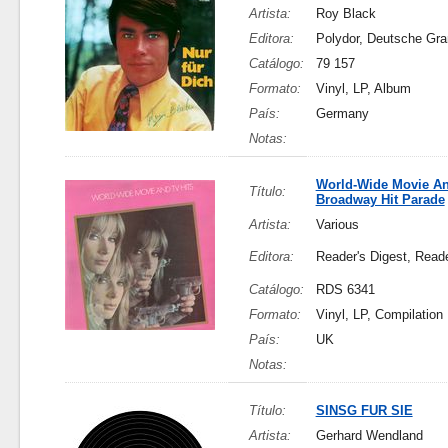
Artista:
Roy Black
Editora:
Polydor, Deutsche G
Catálogo:
79 157
Formato:
Vinyl, LP, Album
País:
Germany
Notas:
World-Wide Movie An
Título:
Broadway Hit Parade
Artista:
Various
Editora:
Reader's Digest, Reade
Catálogo:
RDS 6341
Formato:
Vinyl, LP, Compilation
País:
UK
Notas:
Título:
SINSG FUR SIE
Artista:
Gerhard Wendland