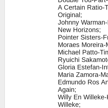
Double You-Part-
A Certain Ratio
Original;
Johnny Warman-
New Horizons;
Pointer Sisters-F
Moraes Moreira-
Michael Patto-Ti
Ryuichi Sakamot
Gloria Estefan-In
Maria Zamora-Ma
Edmundo Ros An
Again;
Willy En Willeke
Willeke;