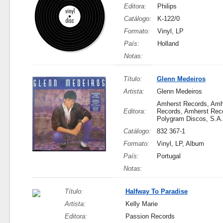
Editora:
Philips
Catálogo:
K-122/0
Formato:
Vinyl, LP
País:
Holland
Notas:
Título:
Glenn Medeiros
Artista:
Glenn Medeiros
Amherst Records, Amh
Editora:
Records, Amherst Rec
Polygram Discos, S.A.
Catálogo:
832 367-1
Formato:
Vinyl, LP, Album
País:
Portugal
Notas:
Título:
Halfway To Paradise
Artista:
Kelly Marie
Editora:
Passion Records