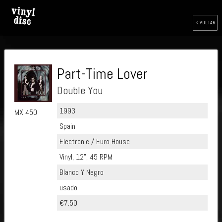
< VOLTAR
Part-Time Lover
Double You
1993
MX 450
Spain
Electronic / Euro House
Vinyl, 12", 45 RPM
Blanco Y Negro
usado
€7.50