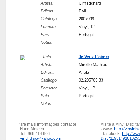
Artista:
Cliff Richard
Editora:
EMI
Catálogo:
2007996
Formato:
Vinyl, 12
País:
Portugal
Notas:
Título:
Je Veux L'aimer
Artista:
Mireille Mathieu
Editora:
Ariola
Catálogo:
02.205705.33
Formato:
Vinyl, LP
País:
Portugal
Notas:
Para mais informações contacte:
Visite a Vinyl Disc 
· Nuno Moreira
· www:
http://vinyldis
· Tel: 968 114 966
· facebook:
http://ww
·
vinyl.disc@yahoo.com
Disc/1195149181025