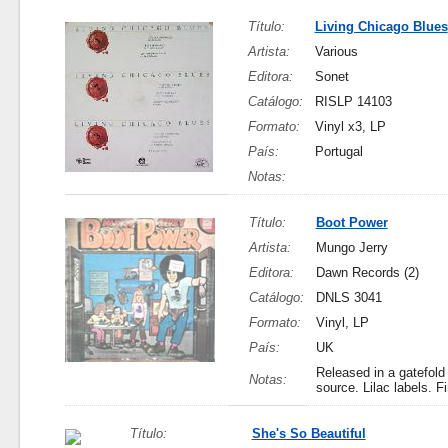
Título:
Living Chicago Blues
Artista:
Various
Editora:
Sonet
Catálogo:
RISLP 14103
Formato:
Vinyl x3, LP
País:
Portugal
Notas:
Título:
Boot Power
Artista:
Mungo Jerry
Editora:
Dawn Records (2)
Catálogo:
DNLS 3041
Formato:
Vinyl, LP
País:
UK
Released in a gatefold 
Notas:
source. Lilac labels. Fi
Título:
She's So Beautiful