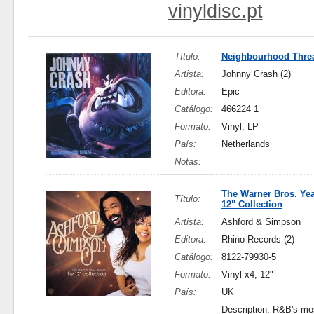
vinyldisc.pt
Título:
Neighbourhood Thre
Artista:
Johnny Crash (2)
Editora:
Epic
Catálogo:
466224 1
Formato:
Vinyl, LP
País:
Netherlands
Notas:
The Warner Bros. Yea
Título:
12" Collection
Artista:
Ashford & Simpson
Editora:
Rhino Records (2)
Catálogo:
8122-79930-5
Formato:
Vinyl x4, 12"
País:
UK
Description: R&B's mo