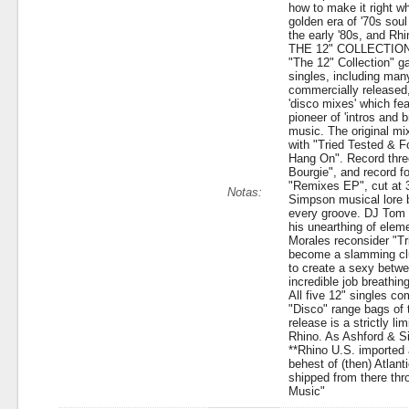
how to make it right 
golden era of '70s sou
the early '80s, and
THE 12" COLLECTION bo
"The 12" Collection" g
singles, including man
commercially released,
'disco mixes' which fe
pioneer of 'intros and
music. The original mi
with "Tried Tested & F
Hang On". Record three
Bourgie", and record fo
"Remixes EP", cut at 3
Notas:
Simpson musical lore b
every groove. DJ Tom M
his unearthing of elem
Morales reconsider "Tr
become a slamming cl
to create a sexy betwe
incredible job breathing
All five 12" singles c
"Disco" range bags of t
release is a strictly l
Rhino. As Ashford & Sim
**Rhino U.S. imported 
behest of (then) Atlan
shipped from there th
Music"