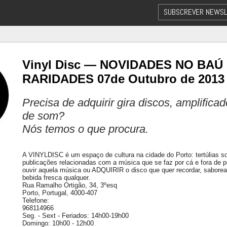
SUBSCREVER NEWSL
Vinyl Disc — NOVIDADES NO BAÚ
RARIDADES 07de Outubro de 2013
Precisa de adquirir gira discos, amplifica
de som?
Nós temos o que procura.
A VINYLDISC é um espaço de cultura na cidade do Porto: tertúlias sobr
publicações relacionadas com a música que se faz por cá e fora de p
ouvir aquela música ou ADQUIRIR o disco que quer recordar, sabor
bebida fresca qualquer.
Rua Ramalho Ortigão, 34, 3ºesq
Porto, Portugal, 4000-407
Telefone:
968114966
Seg. - Sext - Feriados: 14h00-19h00
Domingo: 10h00 - 12h00