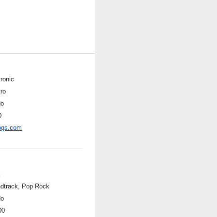
ronic
tro
do
0
ogs.com
k
dtrack, Pop Rock
do
00