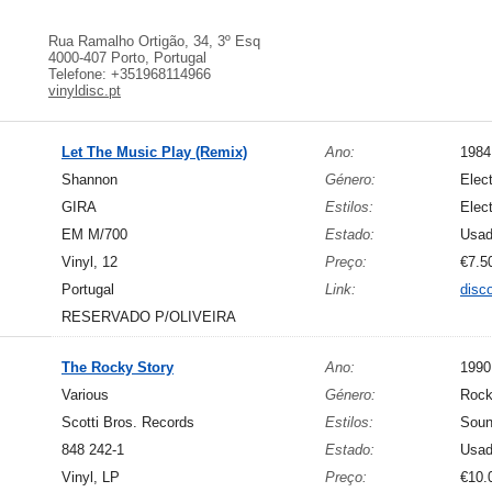
Rua Ramalho Ortigão, 34, 3º Esq
4000-407 Porto, Portugal
Telefone: +351968114966
vinyldisc.pt
Let The Music Play (Remix)
Ano:
1984
Shannon
Género:
Elect
GIRA
Estilos:
Elec
EM M/700
Estado:
Usa
Vinyl, 12
Preço:
€7.5
Portugal
Link:
disc
RESERVADO P/OLIVEIRA
The Rocky Story
Ano:
1990
Various
Género:
Roc
Scotti Bros. Records
Estilos:
Soun
848 242-1
Estado:
Usa
Vinyl, LP
Preço:
€10.