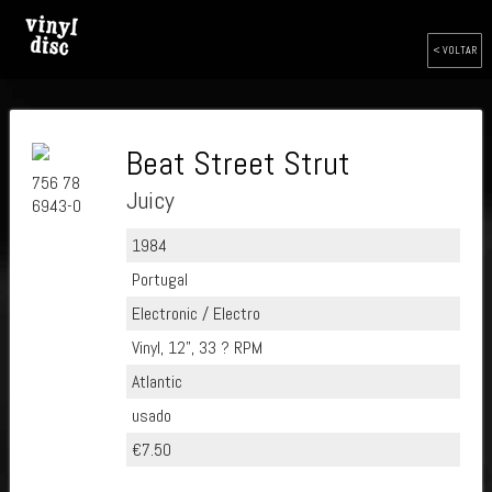
< VOLTAR
Beat Street Strut
756 78
Juicy
6943-0
1984
Portugal
Electronic / Electro
Vinyl, 12", 33 ? RPM
Atlantic
usado
€7.50