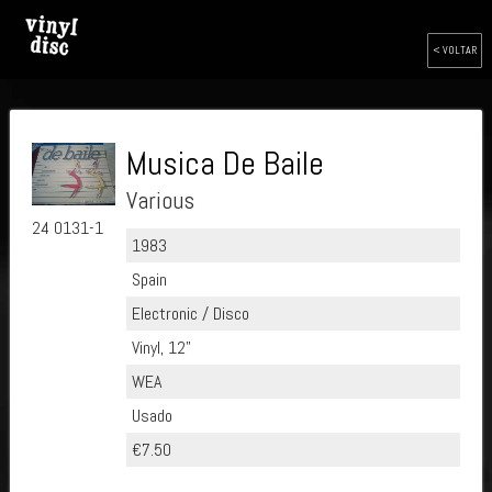
< VOLTAR
Musica De Baile
Various
24 0131-1
1983
Spain
Electronic / Disco
Vinyl, 12"
WEA
Usado
€7.50