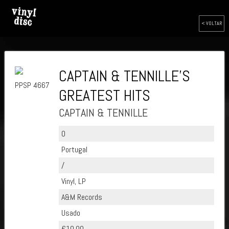
< VOLTAR
CAPTAIN & TENNILLE'S
PPSP 4667
GREATEST HITS
CAPTAIN & TENNILLE
0
Portugal
/
Vinyl, LP
A&M Records
Usado
€10.00