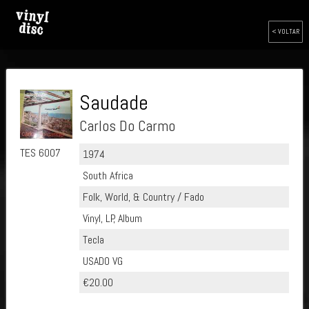
< VOLTAR
Saudade
Carlos Do Carmo
TES 6007
1974
South Africa
Folk, World, & Country / Fado
Vinyl, LP, Album
Tecla
USADO VG
€20.00