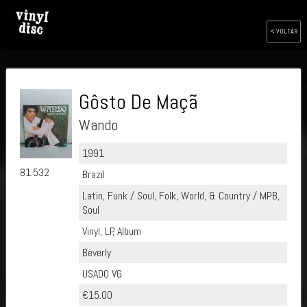
< VOLTAR
Gôsto De Maçã
Wando
1991
81.532
Brazil
Latin, Funk / Soul, Folk, World, & Country / MPB,
Soul
Vinyl, LP, Album
Beverly
USADO VG
€15.00