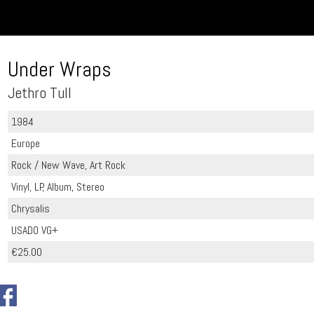
Under Wraps
Jethro Tull
1984
Europe
Rock / New Wave, Art Rock
Vinyl, LP, Album, Stereo
Chrysalis
USADO VG+
€25.00