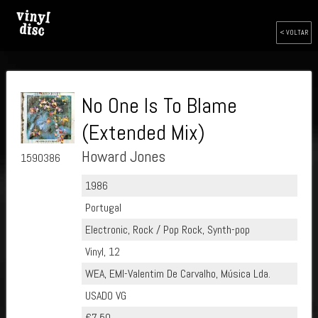
< VOLTAR
No One Is To Blame
(Extended Mix)
Howard Jones
1590386
1986
Portugal
Electronic, Rock / Pop Rock, Synth-pop
Vinyl, 12
WEA, EMI-Valentim De Carvalho, Música Lda.
USADO VG
€7.50