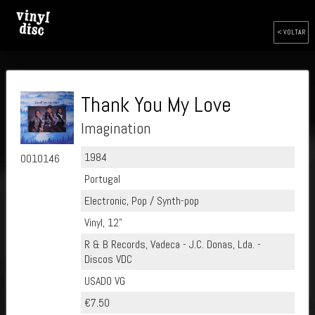
< VOLTAR
Thank You My Love
Imagination
1984
0010146
Portugal
Electronic, Pop / Synth-pop
Vinyl, 12"
R & B Records, Vadeca - J.C. Donas, Lda. -
Discos VDC
USADO VG
€7.50