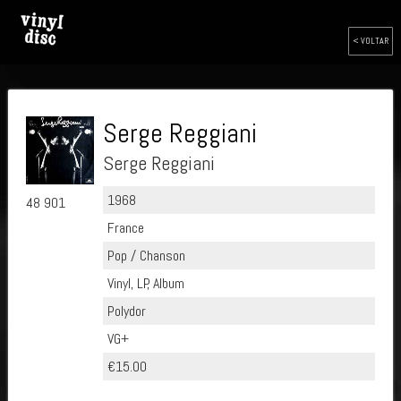
< VOLTAR
Serge Reggiani
Serge Reggiani
1968
48 901
France
Pop / Chanson
Vinyl, LP, Album
Polydor
VG+
€15.00