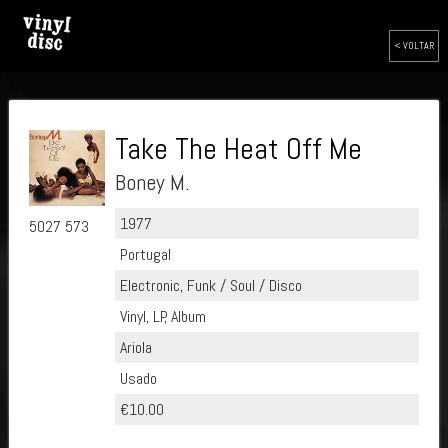
< VOLTAR
Take The Heat Off Me
Boney M.
1977
5027 573
Portugal
Electronic, Funk / Soul / Disco
Vinyl, LP, Album
Ariola
Usado
€10.00