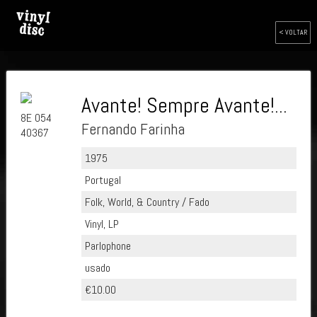
< VOLTAR
Avante! Sempre Avante!...
8E 054
Fernando Farinha
40367
1975
Portugal
Folk, World, & Country / Fado
Vinyl, LP
Parlophone
usado
€10.00