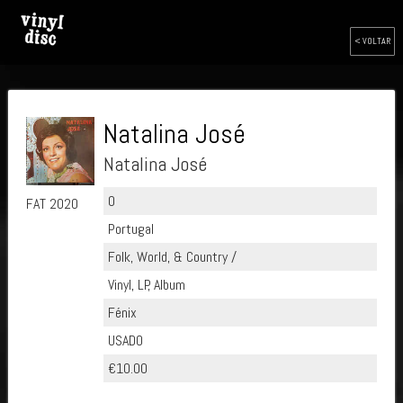
< VOLTAR
Natalina José
Natalina José
0
FAT 2020
Portugal
Folk, World, & Country /
Vinyl, LP, Album
Fénix
USADO
€10.00