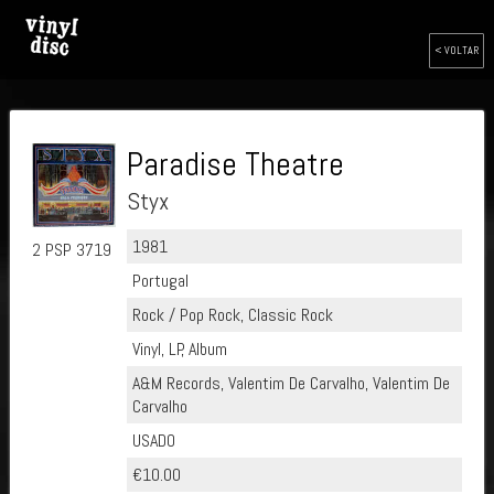
< VOLTAR
Paradise Theatre
Styx
1981
2 PSP 3719
Portugal
Rock / Pop Rock, Classic Rock
Vinyl, LP, Album
A&M Records, Valentim De Carvalho, Valentim De
Carvalho
USADO
€10.00