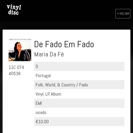
< VOLTAR
De Fado Em Fado
Maria Da Fé
0
11C 074
40538
Portugal
Folk, World, & Country / Fado
Vinyl, LP, Album
EMI
usado
€10.00