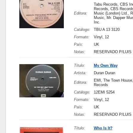
Tabu Records, CBS In
Records, CBS Records
Editora:
Music (London) Ltd., R
Music, Mr. Dapper Mu
Inc.
Catálogo:
TBU A 13 3120
Formato:
Vinyl, 12
País:
UK
Notas:
RESERVADO P/LUIS
Título:
My Own Way
Artista:
Duran Duran
EMI, The Town House
Editora:
Records
Catálogo:
12EMI 5254
Formato:
Vinyl, 12
País:
UK
Notas:
RESERVADO P/LUIS
Título:
Who Is It?