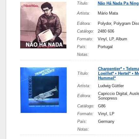
Título:
Não Há Nada Pa Nin
Artista:
Mário Mata
Editora:
Polydor, Polygram Di
Catálogo:
2480 606
Formato:
Vinyl, LP, Album
País:
Portugal
Notas:
Charpentier* • Telem
Título:
Loeillet* • Hertel* • M
Hummel*
Artista:
Ludwig Güttler
Capriccio Digital, Ausl
Editora:
Sonopress
Catálogo:
G86
Formato:
Vinyl, LP
País:
Germany
Notas: