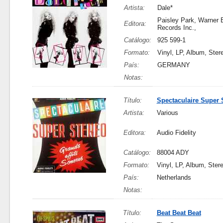
Artista:
Dale*
Paisley Park, Warner 
Editora:
Records Inc.,
Catálogo:
925 599-1
Formato:
Vinyl, LP, Album, Ster
País:
GERMANY
Notas:
Título:
Spectaculaire Super 
Artista:
Various
Editora:
Audio Fidelity
Catálogo:
88004 ADY
Formato:
Vinyl, LP, Album, Ster
País:
Netherlands
Notas:
Título:
Beat Beat Beat