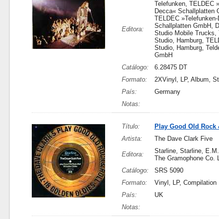
Telefunken, TELDEC »
Decca« Schallplatten
TELDEC »Telefunken-
Schallplatten GmbH, D
Editora:
Studio Mobile Trucks
Studio, Hamburg, TE
Studio, Hamburg, Teld
GmbH
Catálogo:
6.28475 DT
Formato:
2XVinyl, LP, Album, S
País:
Germany
Notas:
Título:
Play Good Old Rock 
Artista:
The Dave Clark Five
Starline, Starline, E.M
Editora:
The Gramophone Co. L
Catálogo:
SRS 5090
Formato:
Vinyl, LP, Compilation
País:
UK
Notas: