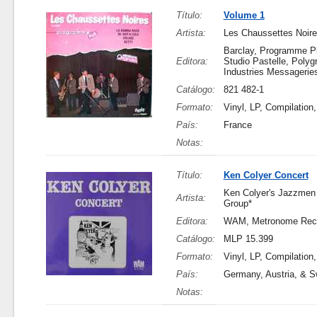
Título:
Volume 1
Artista:
Les Chaussettes Noir
Barclay, Programme Pl
Editora:
Studio Pastelle, Poly
Industries Messagerie
Catálogo:
821 482-1
Formato:
Vinyl, LP, Compilation
País:
France
Notas:
Título:
Ken Colyer Concert
Ken Colyer's Jazzmen 
Artista:
Group*
Editora:
WAM, Metronome Rec
Catálogo:
MLP 15.399
Formato:
Vinyl, LP, Compilation
País:
Germany, Austria, & S
Notas: