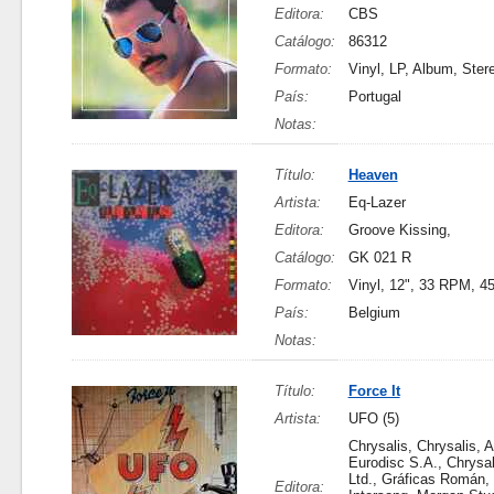
Editora:
CBS
Catálogo:
86312
Formato:
Vinyl, LP, Album, Ster
País:
Portugal
Notas:
Título:
Heaven
Artista:
Eq-Lazer
Editora:
Groove Kissing,
Catálogo:
GK 021 R
Formato:
Vinyl, 12", 33 RPM, 
País:
Belgium
Notas:
Título:
Force It
Artista:
UFO (5)
Chrysalis, Chrysalis, A
Eurodisc S.A., Chrysa
Ltd., Gráficas Román, 
Editora: