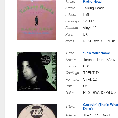
Título:
Radio Head
Artista:
Talking Heads
Editora:
EMI
Catálogo:
12EM 1
Formato:
Vinyl, 12
País:
UK
Notas:
RESERVADO P/LUIS
Título:
Sign Your Name
Artista:
Terence Trent D'Arby
Editora:
CBS
Catálogo:
TRENT T4
Formato:
Vinyl, 12
País:
UK
Notas:
RESERVADO P/LUIS
Groovin' (That's Wha
Título:
Doin')
Artista:
The S.O.S. Band