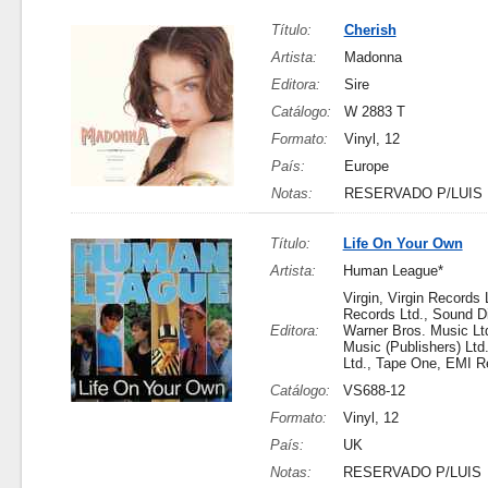
Título:
Cherish
Artista:
Madonna
Editora:
Sire
Catálogo:
W 2883 T
Formato:
Vinyl, 12
País:
Europe
Notas:
RESERVADO P/LUIS
Título:
Life On Your Own
Artista:
Human League*
Virgin, Virgin Records L
Records Ltd., Sound D
Editora:
Warner Bros. Music Ltd
Music (Publishers) Ltd
Ltd., Tape One, EMI R
Catálogo:
VS688-12
Formato:
Vinyl, 12
País:
UK
Notas:
RESERVADO P/LUIS