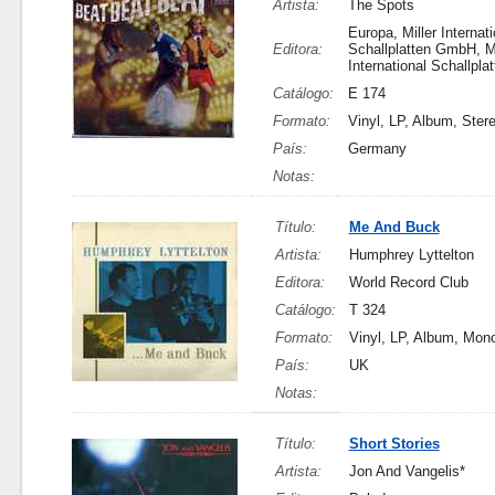
Artista:
The Spots
Europa, Miller Internati
Editora:
Schallplatten GmbH, Mi
International Schallpl
Catálogo:
E 174
Formato:
Vinyl, LP, Album, Ster
País:
Germany
Notas:
Título:
Me And Buck
Artista:
Humphrey Lyttelton
Editora:
World Record Club
Catálogo:
T 324
Formato:
Vinyl, LP, Album, Mon
País:
UK
Notas:
Título:
Short Stories
Artista:
Jon And Vangelis*