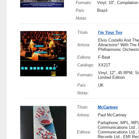
Formato:
Vinyl, 10", Compilation
País:
Brazil
Notas:
Título:
I'm Your Toy
Elvis Costello And The
Artista:
Attractions* With The 
Philharmonic Orchestr
Editora:
F-Beat
Catálogo:
XX21T
Vinyl, 12", 45 RPM, Si
Formato:
Limited Edition
País:
UK
Notas:
Título:
McCartney
Artista:
Paul McCartney
Parlophone, MPL, MP
Communications Ltd.,
Editora:
Communications Ltd.,
Records Ltd., EMI Rec