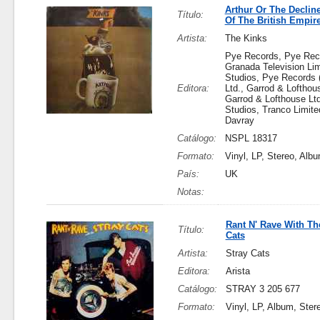
Arthur Or The Declin
Título:
Of The British Empir
Artista:
The Kinks
Pye Records, Pye Rec
Granada Television Li
Studios, Pye Records 
Editora:
Ltd., Garrod & Lofthous
Garrod & Lofthouse Lt
Studios, Tranco Limited
Davray
Catálogo:
NSPL 18317
Formato:
Vinyl, LP, Stereo, Alb
País:
UK
Notas:
Rant N' Rave With Th
Título:
Cats
Artista:
Stray Cats
Editora:
Arista
Catálogo:
STRAY 3 205 677
Formato:
Vinyl, LP, Album, Ster