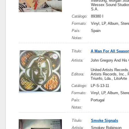
Intersong, Morgan Stu
Wessex Sound Studios,
S.A.
Catálogo:
89380 I
Formato:
Vinyl, LP, Album, Ster
País:
Spain
Notas:
Título:
A Man For All Seaso
Artista:
John Gregory And His 
United Artists Records
Editora:
Artists Records, Inc., 
Triunfo, Lda., LitoArte
Catálogo:
LP-S-13-11
Formato:
Vinyl, LP, Album, Ster
País:
Portugal
Notas:
Título:
Smoke Signals
Artista:
Smokey Robinson