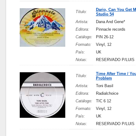
Dario, Can You Get M
Título:
Studio 54
Artista:
Dana And Gene*
Editora:
Pinnacle records
Catálogo:
PIN 26-12
Formato:
Vinyl, 12
País:
UK
Notas:
RESERVADO P/LUIS
Time After Time / Yo
Título:
Problem
Artista:
Toni Basil
Editora:
Radialchoice
Catálogo:
TIC 6 12
Formato:
Vinyl, 12
País:
UK
Notas:
RESERVADO P/LUIS