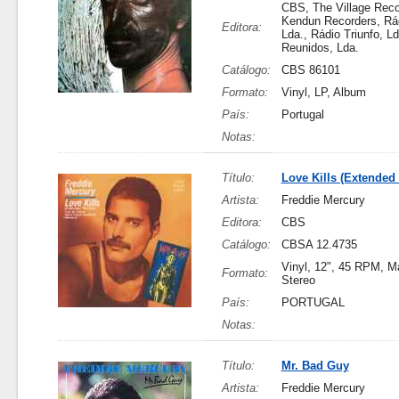
CBS, The Village Reco
Kendun Recorders, Rád
Editora:
Lda., Rádio Triunfo, Ld
Reunidos, Lda.
Catálogo:
CBS 86101
Formato:
Vinyl, LP, Album
País:
Portugal
Notas:
Título:
Love Kills (Extended
Artista:
Freddie Mercury
Editora:
CBS
Catálogo:
CBSA 12.4735
Vinyl, 12", 45 RPM, Ma
Formato:
Stereo
País:
PORTUGAL
Notas:
Título:
Mr. Bad Guy
Artista:
Freddie Mercury