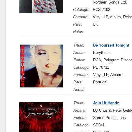
Northern Songs Ltd.
Catálogo:
PCS 7102
Formato:
Vinyl, LP, Album, Reis
País:
UK
Notas:
Título:
Be Yourself Tonight
Artista:
Eurythmics
Editora:
RCA, Polygram Discos
Catálogo:
PL 70711
Formato:
Vinyl, LP, Album
País:
Portugal
Notas:
Título:
Join Ur Handz
Artista:
DJ Chus & Peter Geld
Editora:
Stereo Productions
Catálogo:
SP041