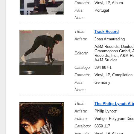
Formato:
Vinyl, LP, Album
País:
Portugal
Notas:
Título:
Track Record
Artista:
Joan Armatrading
A&M Records, Deutsc
Grammophon GmbH, 
Editora:
Records, Inc., A&M Re
A&M Studios
Catálogo:
394 987-1
Formato:
Vinyl, LP, Compilation
País:
Germany
Notas:
Título:
The Philip Lynott Al
Artista:
Philip Lynott*
Editora:
Vertigo, Polygram Disc
Catálogo:
6359 117
Formato:
Vinyl, LP, Album