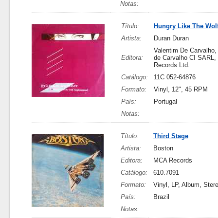
Notas:
Título:
Hungry Like The Wol
Artista:
Duran Duran
Valentim De Carvalho,
Editora:
de Carvalho CI SARL,
Records Ltd.
Catálogo:
11C 052-64876
Formato:
Vinyl, 12", 45 RPM
País:
Portugal
Notas:
Título:
Third Stage
Artista:
Boston
Editora:
MCA Records
Catálogo:
610.7091
Formato:
Vinyl, LP, Album, Ster
País:
Brazil
Notas: