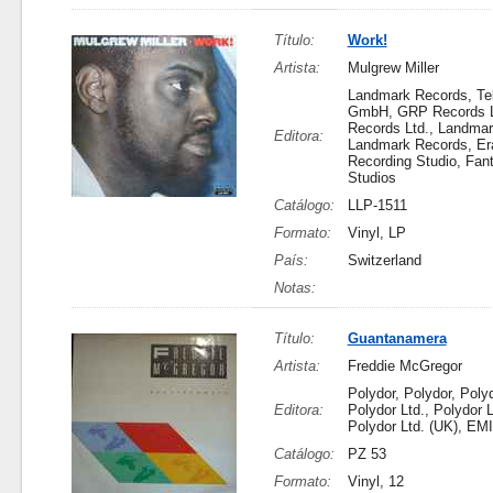
Título:
Work!
Artista:
Mulgrew Miller
Landmark Records, Te
GmbH, GRP Records L
Records Ltd., Landmar
Editora:
Landmark Records, Er
Recording Studio, Fan
Studios
Catálogo:
LLP-1511
Formato:
Vinyl, LP
País:
Switzerland
Notas:
Título:
Guantanamera
Artista:
Freddie McGregor
Polydor, Polydor, Polyd
Editora:
Polydor Ltd., Polydor L
Polydor Ltd. (UK), EM
Catálogo:
PZ 53
Formato:
Vinyl, 12