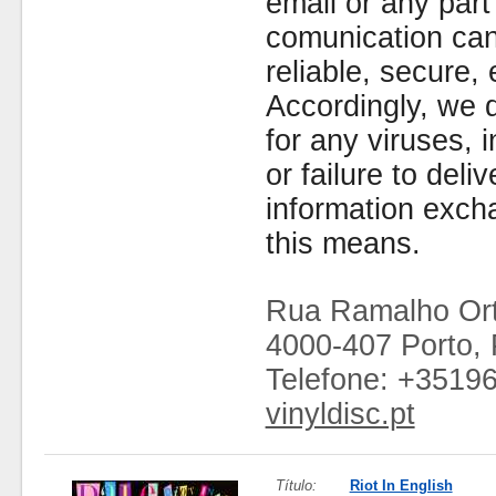
email or any part
comunication can
reliable, secure, 
Accordingly, we d
for any viruses,
or failure to deliv
information exc
this means.
Rua Ramalho Ort
4000-407 Porto, 
Telefone: +3519
vinyldisc.pt
Título:
Riot In English