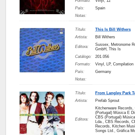
Formato:
Vinyl, 12"
País:
Spain
Notas:
Título:
This Is Bill Withers
Artista:
Bill Withers
Sussex, Metronome R
Editora:
GmbH, This Is
Catálogo:
201.056
Formato:
Vinyl, LP, Compilation
País:
Germany
Notas:
Título:
From Langley Park 
Artista:
Prefab Sprout
Kitchenware Records,
(Portugal) Música E Di
CBS (Portugal) Música
Editora:
Lda., CBS Records, 
Records, Kitchen Mus
Songs Ltd., Gráfica M