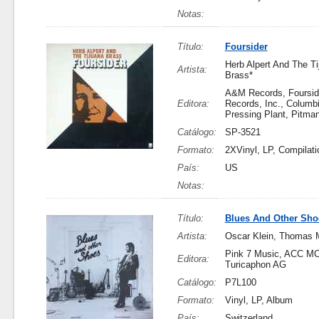
Notas:
Título:
Foursider
Herb Alpert And The Ti
Artista:
Brass*
A&M Records, Foursid
Editora:
Records, Inc., Columb
Pressing Plant, Pitma
Catálogo:
SP-3521
Formato:
2XVinyl, LP, Compilati
País:
US
Notas:
Título:
Blues And Other Sho
Artista:
Oscar Klein, Thomas 
Pink 7 Music, ACC M
Editora:
Turicaphon AG
Catálogo:
P7L100
Formato:
Vinyl, LP, Album
País:
Switzerland