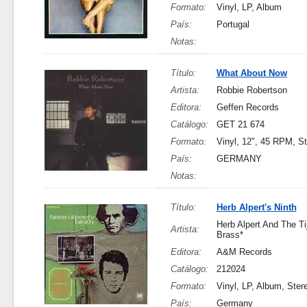
Formato:
Vinyl, LP, Album
País:
Portugal
Notas:
Título:
What About Now
Artista:
Robbie Robertson
Editora:
Geffen Records
Catálogo:
GET 21 674
Formato:
Vinyl, 12", 45 RPM, S
País:
GERMANY
Notas:
Título:
Herb Alpert's Ninth
Herb Alpert And The Ti
Artista:
Brass*
Editora:
A&M Records
Catálogo:
212024
Formato:
Vinyl, LP, Album, Ster
País:
Germany