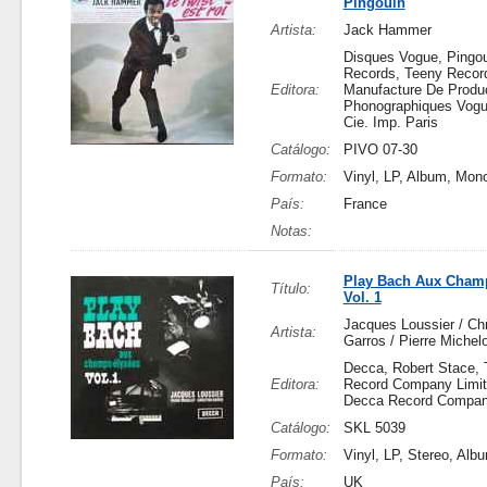
Pingouin
Artista:
Jack Hammer
Disques Vogue, Pingo
Records, Teeny Recor
Editora:
Manufacture De Produ
Phonographiques Vogue
Cie. Imp. Paris
Catálogo:
PIVO 07-30
Formato:
Vinyl, LP, Album, Mon
País:
France
Notas:
Play Bach Aux Cham
Título:
Vol. 1
Jacques Loussier / Chr
Artista:
Garros / Pierre Michelo
Decca, Robert Stace,
Editora:
Record Company Limit
Decca Record Compan
Catálogo:
SKL 5039
Formato:
Vinyl, LP, Stereo, Alb
País:
UK