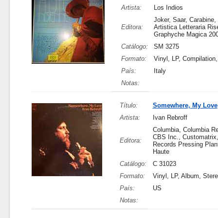
Artista:
Los Indios
Joker, Saar, Carabine, 
Editora:
Artistica Letteraria Ris
Graphyche Magica 20
Catálogo:
SM 3275
Formato:
Vinyl, LP, Compilation
País:
Italy
Notas:
Título:
Somewhere, My Love
Artista:
Ivan Rebroff
Columbia, Columbia Re
CBS Inc., Customatrix
Editora:
Records Pressing Plant
Haute
Catálogo:
C 31023
Formato:
Vinyl, LP, Album, Ster
País:
US
Notas: