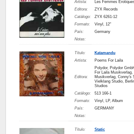
Artista:
Les Femmes Erotique
Editora:
ZYX Records
Catálogo:
ZYX 6261-12
Formato:
Vinyl, 12"
País:
Germany
Notas:
Título:
Katamandu
Artista:
Poems For Laila
Polydor, Polydor Gmb
For Laila Musikverlag,
Editora:
Musikverlag, Conny's 
Vielklang Studio, Berl
Studios
Catálogo:
513 166-1
Formato:
Vinyl, LP, Album
País:
GERMANY
Notas:
Título:
Static