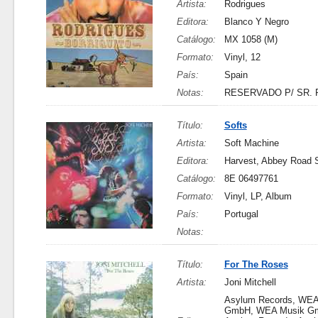
Artista:
Rodrigues
Editora:
Blanco Y Negro
Catálogo:
MX 1058 (M)
Formato:
Vinyl, 12
País:
Spain
Notas:
RESERVADO P/ SR. 
Título:
Softs
Artista:
Soft Machine
Editora:
Harvest, Abbey Road 
Catálogo:
8E 06497761
Formato:
Vinyl, LP, Album
País:
Portugal
Notas:
Título:
For The Roses
Artista:
Joni Mitchell
Asylum Records, WEA
GmbH, WEA Musik G