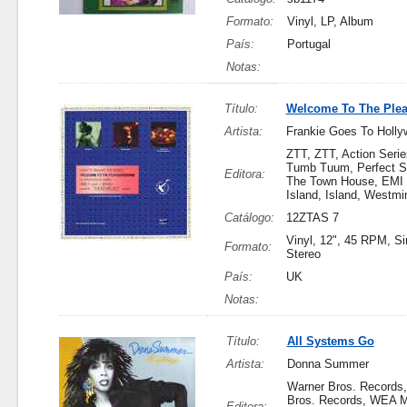
Formato:
Vinyl, LP, Album
País:
Portugal
Notas:
Título:
Welcome To The Ple
Artista:
Frankie Goes To Holl
ZTT, ZTT, Action Seri
Tumb Tuum, Perfect S
Editora:
The Town House, EMI 
Island, Island, Westmi
Catálogo:
12ZTAS 7
Vinyl, 12", 45 RPM, Si
Formato:
Stereo
País:
UK
Notas:
Título:
All Systems Go
Artista:
Donna Summer
Warner Bros. Records
Bros. Records, WEA 
Editora: