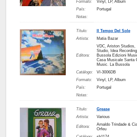
Formato:
Vinyl, LP, Album
País:
Portugal
Notas:
Título:
Il Tempo Del Sole
Artista:
Matia Bazar
VDC, Ariston Studios,
Studio, Idea Recording
Editora:
Bussola Edizioni Music
Casa Musicale Santa C
Music. La Bussola
Catálogo:
VI-3006DB
Formato:
Vinyl, LP, Album
País:
Portugal
Notas:
Título:
Grease
Artista:
Various
Arnaldo Trindade & Cia
Editora:
Orfeu
Catálogo:
sb1174