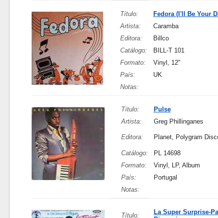
Título:
Fedora (I'll Be Your 
Artista:
Caramba
Editora:
Billco
Catálogo:
BILL-T 101
Formato:
Vinyl, 12"
País:
UK
Notas:
Título:
Pulse
Artista:
Greg Phillinganes
Editora:
Planet, Polygram Dis
Catálogo:
PL 14698
Formato:
Vinyl, LP, Album
País:
Portugal
Notas:
La Super Surprise-Pa
Título: