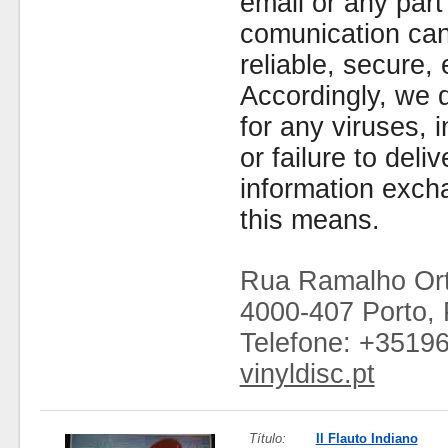
email or any part
comunication can
reliable, secure, 
Accordingly, we d
for any viruses,
or failure to deliv
information exc
this means.
Rua Ramalho Ort
4000-407 Porto, 
Telefone: +3519
vinyldisc.pt
Título:
Il Flauto Indiano