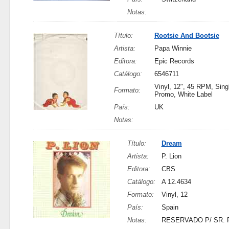
Notas:
Título:
Rootsie And Bootsie
Artista:
Papa Winnie
Editora:
Epic Records
Catálogo:
6546711
Vinyl, 12", 45 RPM, Sing
Formato:
Promo, White Label
País:
UK
Notas:
Título:
Dream
Artista:
P. Lion
Editora:
CBS
Catálogo:
A 12.4634
Formato:
Vinyl, 12
País:
Spain
Notas:
RESERVADO P/ SR. 