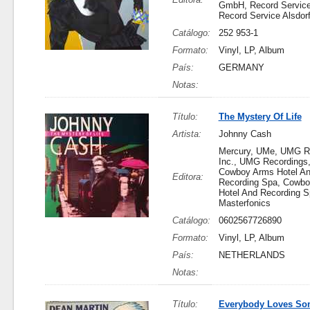
GmbH, Record Servic
Record Service Alsdor
Catálogo:
252 953-1
Formato:
Vinyl, LP, Album
País:
GERMANY
Notas:
Título:
The Mystery Of Life
Artista:
Johnny Cash
Mercury, UMe, UMG R
Inc., UMG Recordings,
Cowboy Arms Hotel A
Editora:
Recording Spa, Cowb
Hotel And Recording S
Masterfonics
Catálogo:
0602567726890
Formato:
Vinyl, LP, Album
País:
NETHERLANDS
Notas:
Título:
Everybody Loves S