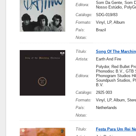
Som Da Gente, Som D
Editora:
Nosso Estúdio, PolyG
Catálogo:
SDG-019/83
Formato:
Vinyl, LP, Album
País:
Brazil
Notas:
Título:
Song Of The Marchin
Artista:
Earth And Fire
Polydor, Red Bullet Pr
Phonodisc B.V., GTB 
Editora:
Phonogram Studios Hi
Soundpush Studios, P
B.V.
Catálogo:
2925 003
Formato:
Vinyl, LP, Album, Ster
País:
Netherlands
Notas:
Título:
Festa Para Um Rei N