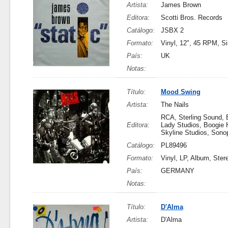
Artista:
James Brown
Editora:
Scotti Bros. Records
Catálogo:
JSBX 2
Formato:
Vinyl, 12", 45 RPM, Si
País:
UK
Notas:
Título:
Mood Swing
Artista:
The Nails
RCA, Sterling Sound, E
Editora:
Lady Studios, Boogie H
Skyline Studios, Sono
Catálogo:
PL89496
Formato:
Vinyl, LP, Album, Ster
País:
GERMANY
Notas:
Título:
D'Alma
Artista:
D'Alma