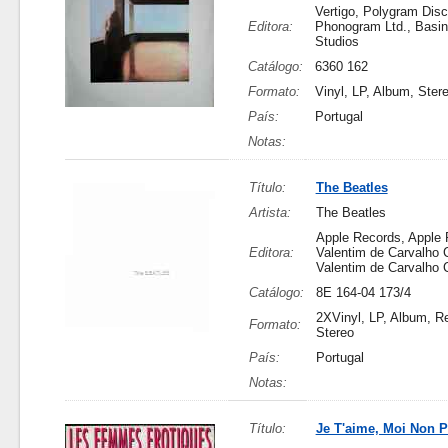
Vertigo, Polygram Dis
Editora:
Phonogram Ltd., Basin
Studios
Catálogo:
6360 162
Formato:
Vinyl, LP, Album, Ster
País:
Portugal
Notas:
Título:
The Beatles
Artista:
The Beatles
Apple Records, Apple 
Editora:
Valentim de Carvalho 
Valentim de Carvalho
Catálogo:
8E 164-04 173/4
2XVinyl, LP, Album, R
Formato:
Stereo
País:
Portugal
Notas:
Título:
Je T'aime, Moi Non P