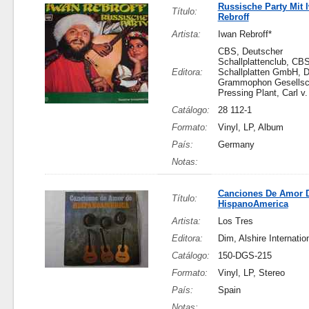
Russische Party Mit 
Título:
Rebroff
Artista:
Iwan Rebroff*
CBS, Deutscher
Schallplattenclub, CB
Editora:
Schallplatten GmbH, 
Grammophon Gesellsc
Pressing Plant, Carl v.
Catálogo:
28 112-1
Formato:
Vinyl, LP, Album
País:
Germany
Notas:
Canciones De Amor 
Título:
HispanoAmerica
Artista:
Los Tres
Editora:
Dim, Alshire Internatio
Catálogo:
150-DGS-215
Formato:
Vinyl, LP, Stereo
País:
Spain
Notas: