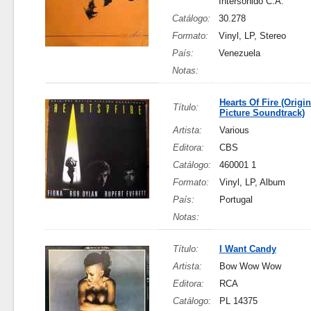
Intersonido C.A.
Catálogo:
30.278
Formato:
Vinyl, LP, Stereo
País:
Venezuela
Notas:
Hearts Of Fire (Origi
Título:
Picture Soundtrack)
Artista:
Various
Editora:
CBS
Catálogo:
460001 1
Formato:
Vinyl, LP, Album
País:
Portugal
Notas:
Título:
I Want Candy
Artista:
Bow Wow Wow
Editora:
RCA
Catálogo:
PL 14375