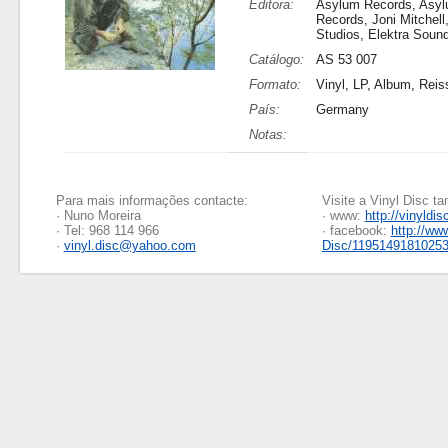
Editora:
Asylum Records, Asy
Records, Joni Mitchel
Studios, Elektra Soun
Catálogo:
AS 53 007
Formato:
Vinyl, LP, Album, Reis
País:
Germany
Notas:
Para mais informações contacte:
Visite a Vinyl Disc 
· Nuno Moreira
· www:
http://vinyldis
· Tel: 968 114 966
· facebook:
http://ww
·
vinyl.disc@yahoo.com
Disc/1195149181025