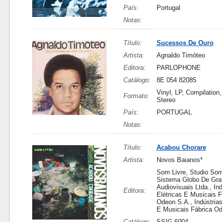
País:
Portugal
Notas:
Título:
Sucessos De Ouro
Artista:
Agnaldo Timóteo
Editora:
PARLOPHONE
Catálogo:
8E 054 82085
Vinyl, LP, Compilation
Formato:
Stereo
País:
PORTUGAL
Notas:
Título:
Acabou Chorare
Artista:
Novos Baianos*
Som Livre, Studio Som
Sistema Globo De Gr
Audiovisuais Ltda., Ind
Editora:
Elétricas E Musicais F
Odeon S.A., Indústrias
E Musicais Fábrica O
Catálogo:
SSIG-6004