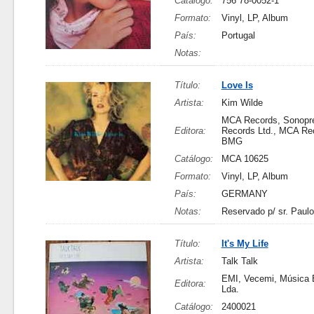
Catálogo:
756 78-0052-1
Formato:
Vinyl, LP, Album
País:
Portugal
Notas:
Título:
Love Is
Artista:
Kim Wilde
MCA Records, Sonopr
Editora:
Records Ltd., MCA Rec
BMG
Catálogo:
MCA 10625
Formato:
Vinyl, LP, Album
País:
GERMANY
Notas:
Reservado p/ sr. Paulo
Título:
It's My Life
Artista:
Talk Talk
EMI, Vecemi, Música 
Editora:
Lda.
Catálogo:
2400021