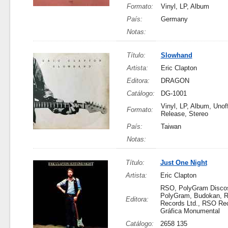
Formato:
Vinyl, LP, Album
País:
Germany
Notas:
Título:
Slowhand
Artista:
Eric Clapton
Editora:
DRAGON
Catálogo:
DG-1001
Vinyl, LP, Album, Unoff
Formato:
Release, Stereo
País:
Taiwan
Notas:
Título:
Just One Night
Artista:
Eric Clapton
RSO, PolyGram Disco
PolyGram, Budokan, 
Editora:
Records Ltd., RSO Rec
Gráfica Monumental
Catálogo:
2658 135