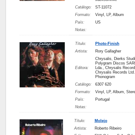
Catálogo:
ST-11072
Formato:
Vinyl, LP, Album
País:
US
Notas:
Título:
Photo-Finish
Artista:
Rory Gallagher
Chrysalis, Dierks Stud
Polygram Discos SARL
Editora:
Lda., Chrysalis Record
Chrysalis Records Ltd.
Phonogram
Catálogo:
6307 620
Formato:
Vinyl, LP, Album, Ster
País:
Portugal
Notas:
Título:
Molejo
Artista:
Roberto Ribeiro