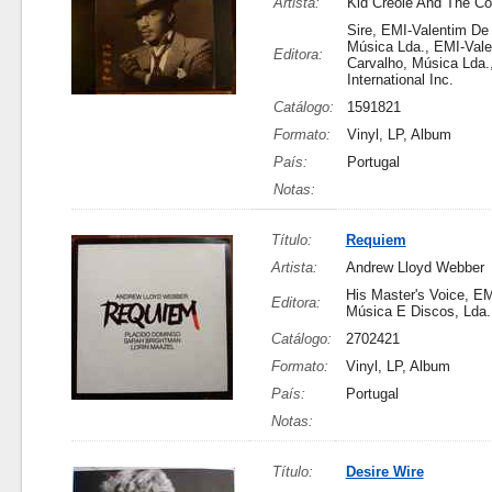
Artista:
Kid Creole And The C
Sire, EMI-Valentim De
Música Lda., EMI-Val
Editora:
Carvalho, Música Lda
International Inc.
Catálogo:
1591821
Formato:
Vinyl, LP, Album
País:
Portugal
Notas:
Título:
Requiem
Artista:
Andrew Lloyd Webber
His Master's Voice, E
Editora:
Música E Discos, Lda.
Catálogo:
2702421
Formato:
Vinyl, LP, Album
País:
Portugal
Notas:
Título:
Desire Wire