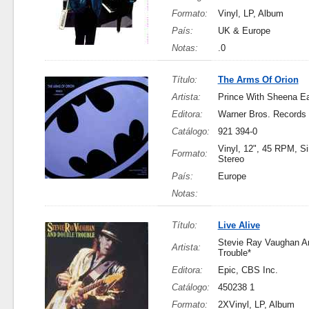
Formato:
Vinyl, LP, Album
País:
UK & Europe
Notas:
.0
Título:
The Arms Of Orion
Artista:
Prince With Sheena E
Editora:
Warner Bros. Records
Catálogo:
921 394-0
Vinyl, 12", 45 RPM, Si
Formato:
Stereo
País:
Europe
Notas:
Título:
Live Alive
Stevie Ray Vaughan A
Artista:
Trouble*
Editora:
Epic, CBS Inc.
Catálogo:
450238 1
Formato:
2XVinyl, LP, Album