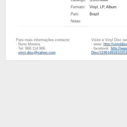
Formato:
Vinyl, LP, Album
País:
Brazil
Notas:
Para mais informações contacte:
Visite a Vinyl Disc 
· Nuno Moreira
· www:
http://vinyldis
· Tel: 968 114 966
· facebook:
http://ww
·
vinyl.disc@yahoo.com
Disc/1195149181025