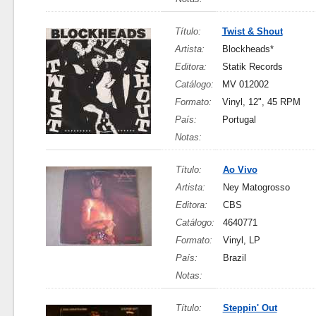
Título:
Twist & Shout
Artista:
Blockheads*
Editora:
Statik Records
Catálogo:
MV 012002
Formato:
Vinyl, 12", 45 RPM
País:
Portugal
Notas:
Título:
Ao Vivo
Artista:
Ney Matogrosso
Editora:
CBS
Catálogo:
4640771
Formato:
Vinyl, LP
País:
Brazil
Notas:
Título:
Steppin' Out