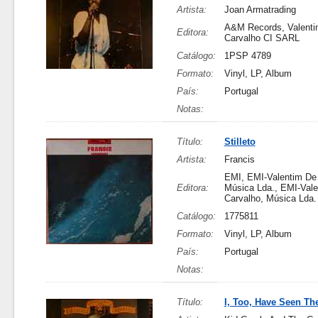
Artista:
Joan Armatrading
A&M Records, Valenti
Editora:
Carvalho CI SARL
Catálogo:
1PSP 4789
Formato:
Vinyl, LP, Album
País:
Portugal
Notas:
Título:
Stilleto
Artista:
Francis
EMI, EMI-Valentim De 
Editora:
Música Lda., EMI-Val
Carvalho, Música Lda.
Catálogo:
1775811
Formato:
Vinyl, LP, Album
País:
Portugal
Notas:
Título:
I, Too, Have Seen T