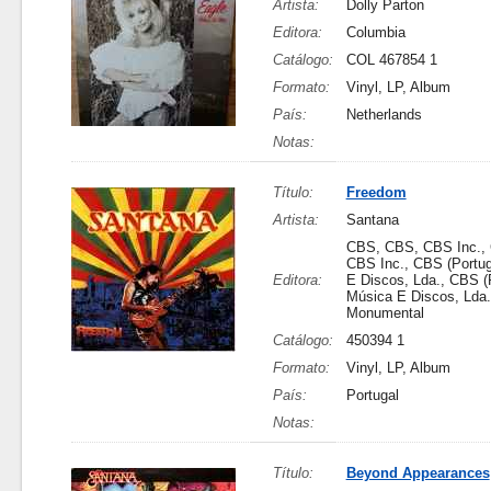
Artista:
Dolly Parton
Editora:
Columbia
Catálogo:
COL 467854 1
Formato:
Vinyl, LP, Album
País:
Netherlands
Notas:
Título:
Freedom
Artista:
Santana
CBS, CBS, CBS Inc., 
CBS Inc., CBS (Portug
Editora:
E Discos, Lda., CBS (
Música E Discos, Lda.
Monumental
Catálogo:
450394 1
Formato:
Vinyl, LP, Album
País:
Portugal
Notas:
Título:
Beyond Appearances