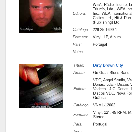
WEA, Rádio Triunfo, L
Triunfo, Lda., WEA Inte
Editora:
Inc., WEA International 
Collins Ltd., Hit & Run
(Publishing) Ltd.
Catálogo:
229 25-1699-1
Formato:
Vinyl, LP, Album
País:
Portugal
Notas:
Título:
Dirty Brown City
Artista:
Go Graal Blues Band
VDC, Angel Studio, Va
Donas, Lda. - Discos 
Editora:
Vadeca - J.C. Donas, L
Discos VDC, Nova Forç
Gráficas
Catálogo:
VNML-12002
Vinyl, 12", 45 RPM, Ma
Formato:
Stereo
País:
Portugal
Notas: