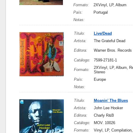
Formato:
2XVinyl, LP, Album
País:
Portugal
Notas:
Título:
Live/Dead
Artista:
The Grateful Dead
Editora:
Warner Bros. Records
Catálogo:
7599-27181-1
2XVinyl, LP, Album, R
Formato:
Stereo
País:
Europe
Notas:
Título:
Moanin' The Blues
Artista:
John Lee Hooker
Editora:
Charly R&B
Catálogo:
MOV. 10026
Formato:
Vinyl, LP, Compilation