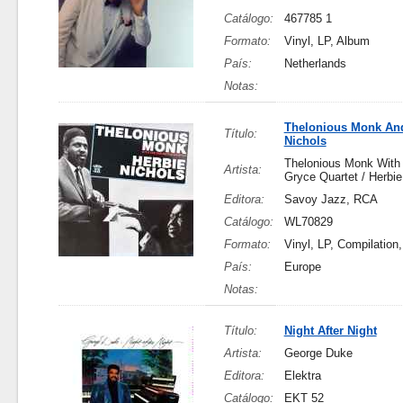
Catálogo:
467785 1
Formato:
Vinyl, LP, Album
País:
Netherlands
Notas:
Thelonious Monk And
Título:
Nichols
Thelonious Monk With 
Artista:
Gryce Quartet / Herbie
Editora:
Savoy Jazz, RCA
Catálogo:
WL70829
Formato:
Vinyl, LP, Compilation
País:
Europe
Notas:
Título:
Night After Night
Artista:
George Duke
Editora:
Elektra
Catálogo:
EKT 52