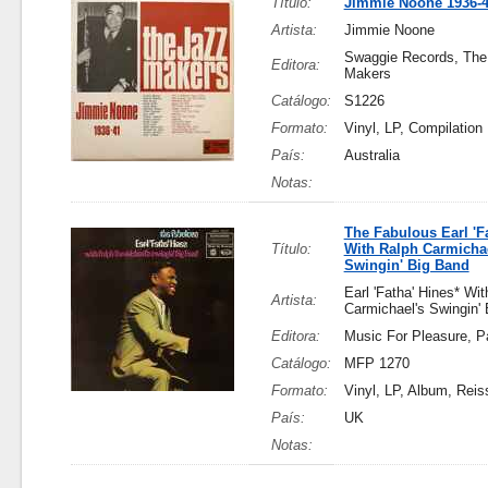
Título:
Jimmie Noone 1936-
Artista:
Jimmie Noone
Swaggie Records, The
Editora:
Makers
Catálogo:
S1226
Formato:
Vinyl, LP, Compilation
País:
Australia
Notas:
The Fabulous Earl 'F
Título:
With Ralph Carmichae
Swingin' Big Band
Earl 'Fatha' Hines* Wi
Artista:
Carmichael's Swingin'
Editora:
Music For Pleasure, P
Catálogo:
MFP 1270
Formato:
Vinyl, LP, Album, Reis
País:
UK
Notas: