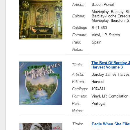
Artista:
Baden Powell
Movieplay, Barclay, St
Editora:
Barclay-Hoche Enregis
Movieplay, Iberofon, S
Catálogo:
S-21.460
Formato:
Vinyl, LP, Stereo
País:
Spain
Notas:
The Best Of Barclay 
Título:
Harvest Volume 3
Artista:
Barclay James Harves
Editora:
Harvest
Catálogo:
1074311
Formato:
Vinyl, LP, Compilation
País:
Portugal
Notas:
Título:
Eagle When She Flie