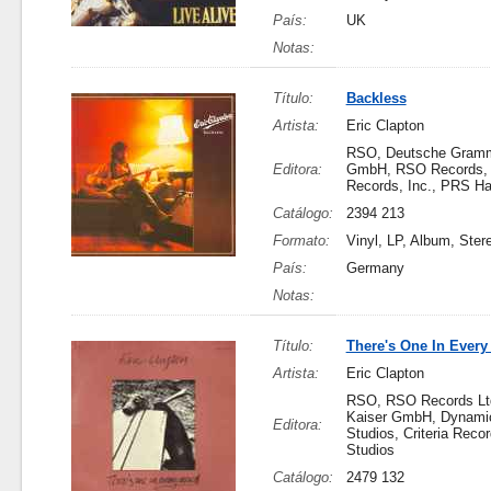
País:
UK
Notas:
Título:
Backless
Artista:
Eric Clapton
RSO, Deutsche Gram
Editora:
GmbH, RSO Records, 
Records, Inc., PRS H
Catálogo:
2394 213
Formato:
Vinyl, LP, Album, Ster
País:
Germany
Notas:
Título:
There's One In Ever
Artista:
Eric Clapton
RSO, RSO Records Ltd
Kaiser GmbH, Dynami
Editora:
Studios, Criteria Recor
Studios
Catálogo:
2479 132