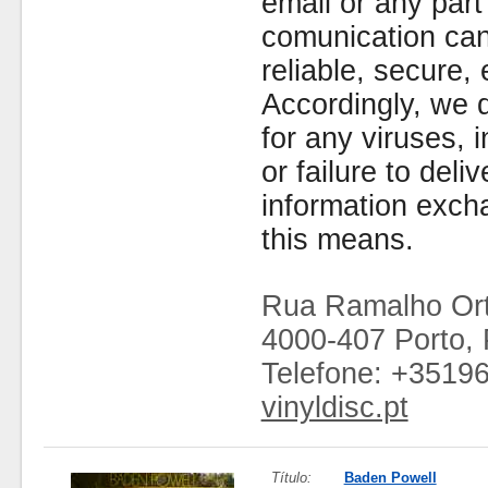
email or any part
comunication can
reliable, secure, 
Accordingly, we d
for any viruses,
or failure to deliv
information exc
this means.
Rua Ramalho Ort
4000-407 Porto, 
Telefone: +3519
vinyldisc.pt
Título:
Baden Powell