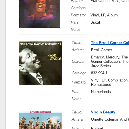
Editora:
EMI-Odeon, S.A., Ode
Catálogo:
Formato:
Vinyl, LP, Album
País:
Brazil
Notas:
Título:
The Erroll Garner Col
Artista:
Erroll Garner
Emarcy, Mercury, The E
Editora:
Garner Collection, Th
Jazz Series
Catálogo:
832 994-1
Vinyl, LP, Compilation,
Formato:
Remastered
País:
Netherlands
Notas:
Título:
Virgin Beauty
Artista:
Ornette Coleman And 
Editora:
Portrait