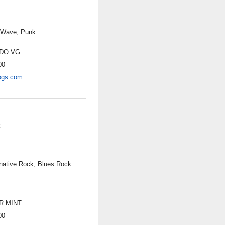
k
Wave, Punk
DO VG
00
ogs.com
k
rnative Rock, Blues Rock
R MINT
00