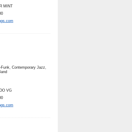
R MINT
00
ogs.com
-Funk, Contemporary Jazz,
Band
DO VG
00
ogs.com