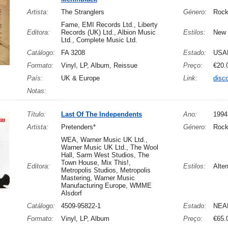
Artista:
The Stranglers
Género:
Roc
Fame, EMI Records Ltd., Liberty
Editora:
Records (UK) Ltd., Albion Music
Estilos:
New 
Ltd., Complete Music Ltd.
Catálogo:
FA 3208
Estado:
USA
Formato:
Vinyl, LP, Album, Reissue
Preço:
€20.
País:
UK & Europe
Link:
disc
Notas:
Título:
Last Of The Independents
Ano:
1994
Artista:
Pretenders*
Género:
Roc
WEA, Warner Music UK Ltd.,
Warner Music UK Ltd., The Wool
Hall, Sarm West Studios, The
Town House, Mix This!,
Editora:
Estilos:
Alte
Metropolis Studios, Metropolis
Mastering, Warner Music
Manufacturing Europe, WMME
Alsdorf
Catálogo:
4509-95822-1
Estado:
NEA
Formato:
Vinyl, LP, Album
Preço:
€65.