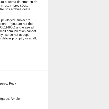
ura e isenta de erros ou de
vírus, imprecisões,
ntre nós através deste
privileged, subject to
ient. If you are not the
1968114966) and erase all
 Email comunication cannot
ngly, we do not accept
 deliver promptly or at all,
tronic, Rock
tgarde, Ambient