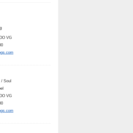
g
DO VG
00
ogs.com
 / Soul
el
DO VG
00
ogs.com