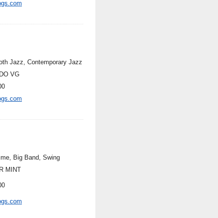
ogs.com
th Jazz, Contemporary Jazz
DO VG
00
ogs.com
ime, Big Band, Swing
R MINT
00
ogs.com