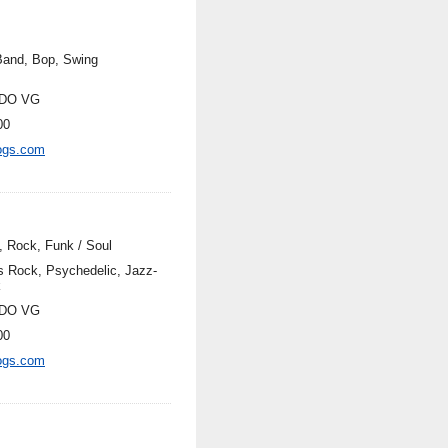
Band, Bop, Swing
DO VG
00
ogs.com
, Rock, Funk / Soul
s Rock, Psychedelic, Jazz-
k
DO VG
00
ogs.com