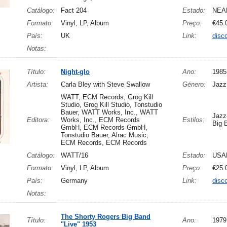
Catálogo:
Fact 204
Estado:
NEA
Formato:
Vinyl, LP, Album
Preço:
€45.
País:
UK
Link:
disc
Notas:
Título:
Night-glo
Ano:
1985
Artista:
Carla Bley with Steve Swallow
Género:
Jazz
WATT, ECM Records, Grog Kill
Studio, Grog Kill Studio, Tonstudio
Bauer, WATT Works, Inc., WATT
Jazz
Editora:
Works, Inc., ECM Records
Estilos:
Big 
GmbH, ECM Records GmbH,
Tonstudio Bauer, Alrac Music,
ECM Records, ECM Records
Catálogo:
WATT/16
Estado:
USA
Formato:
Vinyl, LP, Album
Preço:
€25.
País:
Germany
Link:
disc
Notas:
The Shorty Rogers Big Band
Título:
Ano:
1979
"Live" 1953