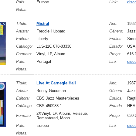
País:
Europe
Link:
disc
Notas:
Título:
Mistral
Ano:
1982
Artista:
Freddie Hubbard
Género:
Jazz
Editora:
Liberty
Estilos:
Smoo
Catálogo:
LUS-11C 078-83330
Estado:
USA
Formato:
Vinyl, LP, Album
Preço:
€15.
País:
Portugal
Link:
disc
Notas:
Título:
Live At Carnegie Hall
Ano:
1987
Artista:
Benny Goodman
Género:
Jazz
Editora:
CBS Jazz Masterpieces
Estilos:
Ragt
Catálogo:
CBS 450983 1
Estado:
NEA
2XVinyl, LP, Album, Reissue,
Formato:
Preço:
€30.
Remastered, Mono
País:
Europe
Link:
disc
Notas: