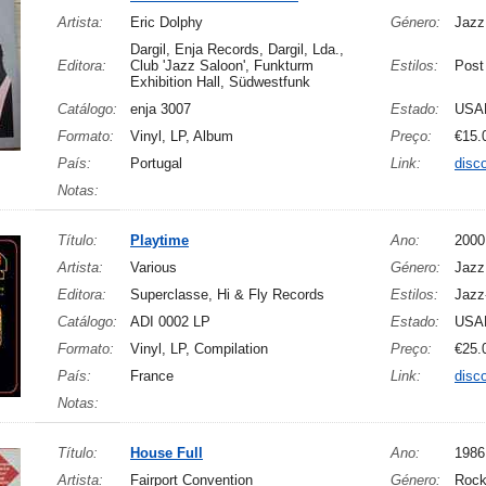
Artista:
Eric Dolphy
Género:
Jazz
Dargil, Enja Records, Dargil, Lda.,
Editora:
Club 'Jazz Saloon', Funkturm
Estilos:
Post
Exhibition Hall, Südwestfunk
Catálogo:
enja 3007
Estado:
USA
Formato:
Vinyl, LP, Album
Preço:
€15.
País:
Portugal
Link:
disc
Notas:
Título:
Playtime
Ano:
2000
Artista:
Various
Género:
Jazz
Editora:
Superclasse, Hi & Fly Records
Estilos:
Jazz
Catálogo:
ADI 0002 LP
Estado:
USA
Formato:
Vinyl, LP, Compilation
Preço:
€25.
País:
France
Link:
disc
Notas:
Título:
House Full
Ano:
1986
Artista:
Fairport Convention
Género:
Rock