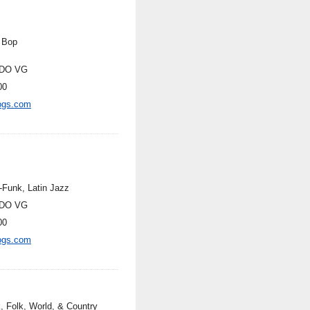
 Bop
DO VG
00
ogs.com
-Funk, Latin Jazz
DO VG
00
ogs.com
, Folk, World, & Country