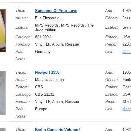
Título:
Sunshine Of Your Love
Ano:
1969
Artista:
Ella Fitzgerald
Género:
Jazz
MPS Records, MPS Records, The
Editora:
Estilos:
Swin
Jazz Edition
Catálogo:
821 290-1
Estado:
USA
Formato:
Vinyl, LP, Album, Reissue
Preço:
€20.
País:
Germany
Link:
disc
Notas:
Título:
Newport 1958
Ano:
1985
Artista:
Mahalia Jackson
Género:
Funk
Editora:
CBS
Estilos:
Gosp
Catálogo:
CBS 21131
Estado:
USA
Formato:
Vinyl, LP, Album, Reissue
Preço:
€15.
País:
Europe
Link:
disc
Notas:
Título:
Berlin Concerts Volume I
Ano:
1982