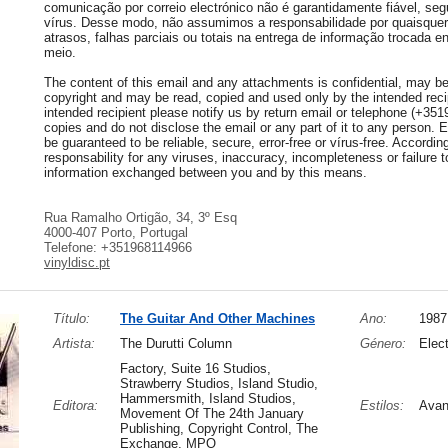
comunicação por correio electrónico não é garantidamente fiável, seg
vírus. Desse modo, não assumimos a responsabilidade por quaisquer 
atrasos, falhas parciais ou totais na entrega de informação trocada e
meio.
The content of this email and any attachments is confidential, may be 
copyright and may be read, copied and used only by the intended recip
intended recipient please notify us by return email or telephone (+35
copies and do not disclose the email or any part of it to any person.
be guaranteed to be reliable, secure, error-free or vírus-free. Accordi
responsability for any viruses, inaccuracy, incompleteness or failure to
information exchanged between you and by this means.
Rua Ramalho Ortigão, 34, 3º Esq
4000-407 Porto, Portugal
Telefone: +351968114966
vinyldisc.pt
Título:
The Guitar And Other Machines
Ano:
1987
Artista:
The Durutti Column
Género:
Elec
Factory, Suite 16 Studios,
Strawberry Studios, Island Studio,
Hammersmith, Island Studios,
Editora:
Estilos:
Avan
Movement Of The 24th January
Publishing, Copyright Control, The
Exchange, MPO