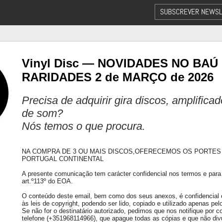
SUBSCREVER NEWSL
Vinyl Disc — NOVIDADES NO BAÚ
RARIDADES 2 de MARÇO de 2026
Precisa de adquirir gira discos, amplifica
de som?
Nós temos o que procura.
NA COMPRA DE 3 OU MAIS DISCOS,OFERECEMOS OS PORTES
PORTUGAL CONTINENTAL
A presente comunicação tem carácter confidencial nos termos e para 
art.º113º do EOA.
O conteúdo deste email, bem como dos seus anexos, é confidencial e 
às leis de copyright, podendo ser lido, copiado e utilizado apenas pelo
Se não for o destinatário autorizado, pedimos que nos notifique por co
telefone (+351968114966), que apague todas as cópias e que não div