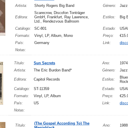
Artista:
Shorty Rogers Big Band
Género:
Jazz
Scarecrow, Discofon Tonträger
Editora:
GmbH, Frankfurt, Ray Lawrence,
Estilos:
Big 
Ltd., Rendezvous Ballroom
Catálogo:
SC-801
Estado:
USA
Formato:
Vinyl, LP, Album, Mono
Preço:
€15.
País:
Germany
Link:
disc
Notas:
Título:
Sun Secrets
Ano:
1974
Artista:
The Eric Burdon Band*
Género:
Jazz
Blue
Editora:
Capitol Records
Estilos:
Roc
Catálogo:
ST-11359
Estado:
USA
Formato:
Vinyl, LP, Album
Preço:
€25.
País:
US
Link:
disc
Notas:
(The Gospel According To) The
Título:
Ano:
1988
Meninblack