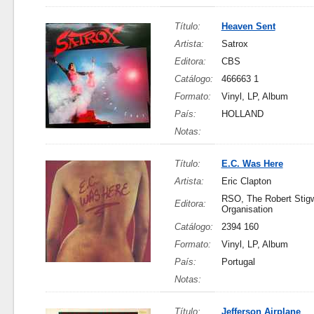
Título:
Heaven Sent
Artista:
Satrox
Editora:
CBS
Catálogo:
466663 1
Formato:
Vinyl, LP, Album
País:
HOLLAND
Notas:
Título:
E.C. Was Here
Artista:
Eric Clapton
RSO, The Robert Stig
Editora:
Organisation
Catálogo:
2394 160
Formato:
Vinyl, LP, Album
País:
Portugal
Notas:
Título:
Jefferson Airplane