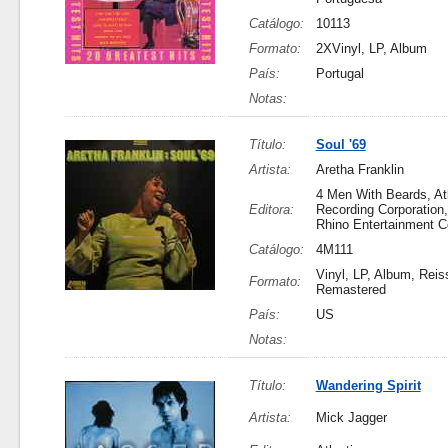
Catálogo:
10113
Formato:
2XVinyl, LP, Album
País:
Portugal
Notas:
Título:
Soul '69
Artista:
Aretha Franklin
4 Men With Beards, Atl
Editora:
Recording Corporation
Rhino Entertainment 
Catálogo:
4M111
Vinyl, LP, Album, Reis
Formato:
Remastered
País:
US
Notas:
Título:
Wandering Spirit
Artista:
Mick Jagger