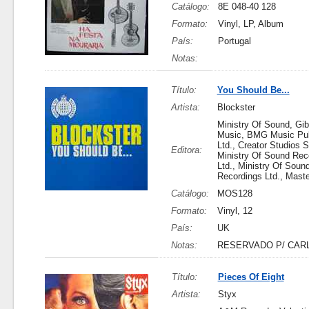
Catálogo:
8E 048-40 128
Formato:
Vinyl, LP, Album
País:
Portugal
Notas:
Título:
You Should Be...
Artista:
Blockster
Ministry Of Sound, Gib
Music, BMG Music Pub
Ltd., Creator Studios S
Editora:
Ministry Of Sound Rec
Ltd., Ministry Of Soun
Recordings Ltd., Mast
Catálogo:
MOS128
Formato:
Vinyl, 12
País:
UK
Notas:
RESERVADO P/ CAR
Título:
Pieces Of Eight
Artista:
Styx