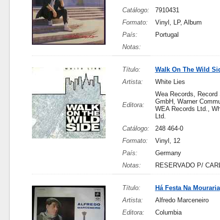
Catálogo:
7910431
Formato:
Vinyl, LP, Album
País:
Portugal
Notas:
Título:
Walk On The Wild Si
Artista:
White Lies
Wea Records, Record 
GmbH, Warner Commun
Editora:
WEA Records Ltd., Wh
Ltd.
Catálogo:
248 464-0
Formato:
Vinyl, 12
País:
Germany
Notas:
RESERVADO P/ CAR
Título:
Há Festa Na Mouraria
Artista:
Alfredo Marceneiro
Editora:
Columbia