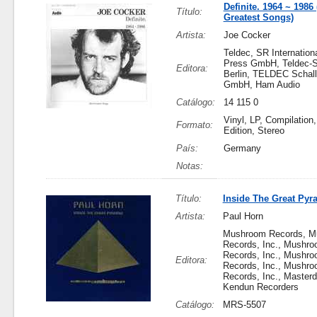
Definite. 1964 ~ 1986 
Título:
Greatest Songs)
Artista:
Joe Cocker
Teldec, SR Internationa
Press GmbH, Teldec-S
Editora:
Berlin, TELDEC Schall
GmbH, Ham Audio
Catálogo:
14 115 0
Vinyl, LP, Compilation,
Formato:
Edition, Stereo
País:
Germany
Notas:
Título:
Inside The Great Pyr
Artista:
Paul Horn
Mushroom Records, M
Records, Inc., Mushr
Records, Inc., Mushr
Editora:
Records, Inc., Mushr
Records, Inc., Masterd
Kendun Recorders
Catálogo:
MRS-5507