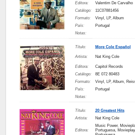
Editora:
Valentim De Carvalho
Catálogo:
11C07881456
Formato:
Vinyl, LP, Album
País:
Portugal
Notas:
Título:
More Cole Español
Artista:
Nat King Cole
Editora:
Capitol Records
Catálogo:
8E 072 80483
Formato:
Vinyl, LP, Album, Reis
País:
Portugal
Notas:
Título:
20 Greatest Hits
Artista:
Nat King Cole
Music Power, Moviepl
Editora:
Portuguesa, Moviepla
Portuguesa