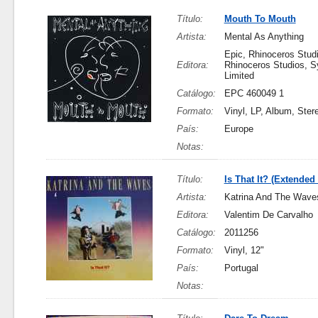
Título:
Mouth To Mouth
Artista:
Mental As Anything
Epic, Rhinoceros Stud
Editora:
Rhinoceros Studios, S
Limited
Catálogo:
EPC 460049 1
Formato:
Vinyl, LP, Album, Ster
País:
Europe
Notas:
Título:
Is That It? (Extended
Artista:
Katrina And The Wave
Editora:
Valentim De Carvalho
Catálogo:
2011256
Formato:
Vinyl, 12"
País:
Portugal
Notas: