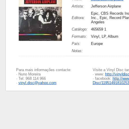
Artista:
Jefferson Airplane
Epic, CBS Records In
Editora:
Inc., Epic, Record Pla
Angeles
Catálogo:
465659 1
Formato:
Vinyl, LP, Album
País:
Europe
Notas:
Para mais informações contacte:
Visite a Vinyl Disc 
· Nuno Moreira
· www:
http://vinyldis
· Tel: 968 114 966
· facebook:
http://ww
·
vinyl.disc@yahoo.com
Disc/1195149181025