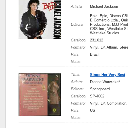
Artista:
Michael Jackson
Epic, Epic, Discos CBS
E Comércio Ltda., Qui
Editora:
Productions, MJJ Prod
CBS Inc., Westlake St
Westlake Studios
Catálogo:
231.012
Formato:
Vinyl, LP, Album, Ster
País:
Brazil
Notas:
Título:
Sings Her Very Best
Artista:
Dionne Warwicke*
Editora:
Springboard
Catálogo:
SP-4002
Formato:
Vinyl, LP, Compilation,
País:
US
Notas: