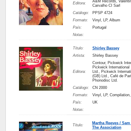
A&M Records, Valent
Editora:
Carvalho CI Sarl
Catálogo:
PPSP 4724
Formato:
Vinyl, LP, Album
País:
Portugal
Notas:
Título:
Shirley Bassey
Artista:
Shirley Bassey
Contour, Pickwick Inter
Pickwick International 
Editora:
Ltd., Pickwick Internat
(GB) Ltd., Café de Par
Phonodisc Ltd.
Catálogo:
CN 2000
Formato:
Vinyl, LP, Compilation
País:
UK
Notas:
Martha Reeves / Sam 
Título:
The Association