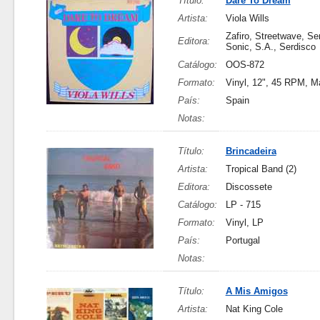
Título:
Dare To Dream
Artista:
Viola Wills
Zafiro, Streetwave, Se
Editora:
Sonic, S.A., Serdisco
Catálogo:
OOS-872
Formato:
Vinyl, 12", 45 RPM, M
País:
Spain
Notas:
Título:
Brincadeira
Artista:
Tropical Band (2)
Editora:
Discossete
Catálogo:
LP - 715
Formato:
Vinyl, LP
País:
Portugal
Notas:
Título:
A Mis Amigos
Artista:
Nat King Cole