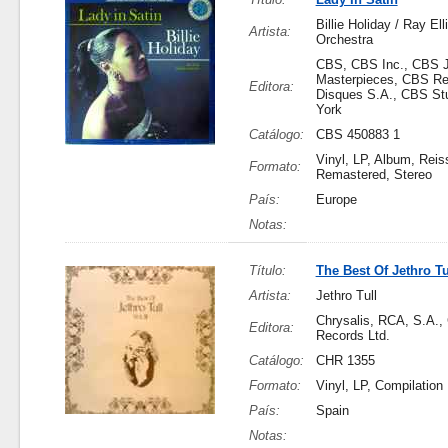
Billie Holiday / Ray El
Artista:
Orchestra
CBS, CBS Inc., CBS 
Masterpieces, CBS R
Editora:
Disques S.A., CBS St
York
Catálogo:
CBS 450883 1
Vinyl, LP, Album, Reis
Formato:
Remastered, Stereo
País:
Europe
Notas:
Título:
The Best Of Jethro Tul
Artista:
Jethro Tull
Chrysalis, RCA, S.A., 
Editora:
Records Ltd.
Catálogo:
CHR 1355
Formato:
Vinyl, LP, Compilation
País:
Spain
Notas: