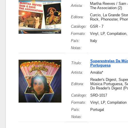
Martha Reeves / Sam 
Artista:
The Association (2)
Curcio, La Grande Stor
Editora:
Rock, Phonoster, Phon
Catálogo:
GSR - 7
Formato:
Vinyl, LP, Compilation,
País:
Italy
Notas:
Superestrelas Da Mú
Título:
Portuguesa
Artista:
Amália*
Reader's Digest, Supe
Editora:
Música Portuguesa, S
Do Reader's Digest (P
Catálogo:
SRD-1017
Formato:
Vinyl, LP, Compilation
País:
Portugal
Notas: