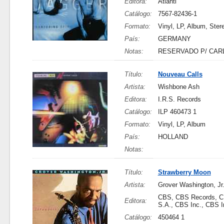
Editora:
Atlanti
Catálogo:
7567-82436-1
Formato:
Vinyl, LP, Album, Ster
País:
GERMANY
Notas:
RESERVADO P/ CAR
Título:
Nouveau Calls
Artista:
Wishbone Ash
Editora:
I.R.S. Records
Catálogo:
ILP 460473 1
Formato:
Vinyl, LP, Album
País:
HOLLAND
Notas:
Título:
Strawberry Moon
Artista:
Grover Washington, Jr
CBS, CBS Records, C
Editora:
S.A., CBS Inc., CBS I
Catálogo:
450464 1