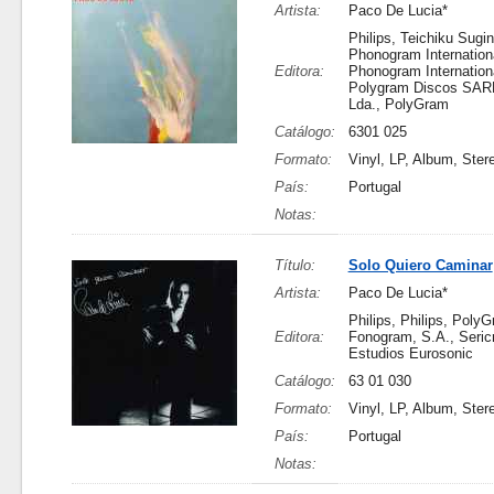
Artista:
Paco De Lucia*
Philips, Teichiku Sugi
Phonogram Internationa
Editora:
Phonogram Internationa
Polygram Discos SARL
Lda., PolyGram
Catálogo:
6301 025
Formato:
Vinyl, LP, Album, Ster
País:
Portugal
Notas:
Título:
Solo Quiero Caminar
Artista:
Paco De Lucia*
Philips, Philips, Poly
Editora:
Fonogram, S.A., Seric
Estudios Eurosonic
Catálogo:
63 01 030
Formato:
Vinyl, LP, Album, Ster
País:
Portugal
Notas: