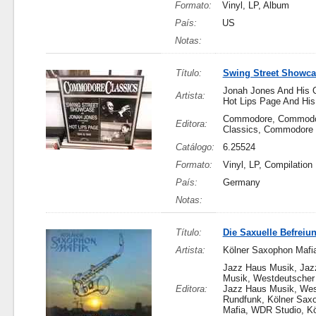
Formato:
Vinyl, LP, Album
País:
US
Notas:
Título:
Swing Street Showca
Jonah Jones And His O
Artista:
Hot Lips Page And His
Commodore, Commod
Editora:
Classics, Commodore
Catálogo:
6.25524
Formato:
Vinyl, LP, Compilation
País:
Germany
Notas:
Título:
Die Saxuelle Befreiu
Artista:
Kölner Saxophon Mafi
Jazz Haus Musik, Jaz
Musik, Westdeutscher
Editora:
Jazz Haus Musik, Wes
Rundfunk, Kölner Sax
Mafia, WDR Studio, Kö