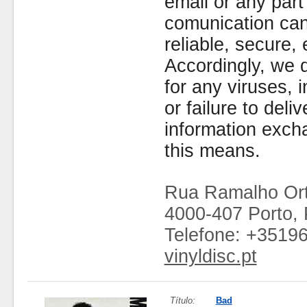
email or any part
comunication can
reliable, secure, 
Accordingly, we d
for any viruses,
or failure to deliv
information exc
this means.
Rua Ramalho Ort
4000-407 Porto, 
Telefone: +3519
vinyldisc.pt
Título:
Bad