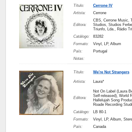
Título:
Cerrone IV
Artista:
Cerrone
CBS, Cerrone Music, T
Editora:
Studios, Studios Ferbe
Triunfo, Lda., Rádio Tr
Catálogo:
83282
Formato:
Vinyl, LP, Album
País:
Portugal
Notas:
Título:
We're Not Strangers
Artista:
Laura*
Not On Label (Laura B
Self-released), World 
Editora:
Hallelujah Song Produc
Roade Recording Stud
Catálogo:
LB 80-1
Formato:
Vinyl, LP, Album, Ster
País:
Canada