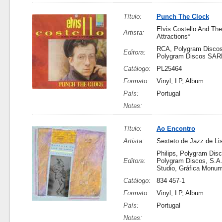
Título:
Punch The Clock
Elvis Costello And The
Artista:
Attractions*
RCA, Polygram Disco
Editora:
Polygram Discos SAR
Catálogo:
PL25464
Formato:
Vinyl, LP, Album
País:
Portugal
Notas:
Título:
Ao Encontro
Artista:
Sexteto de Jazz de Li
Philips, Polygram Disc
Editora:
Polygram Discos, S.A.
Studio, Gráfica Monum
Catálogo:
834 457-1
Formato:
Vinyl, LP, Album
País:
Portugal
Notas: