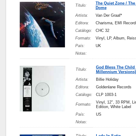
The Quiet Zone / The
Título:
Dome
Artista:
Van Der Graaf*
Editora:
Charisma, EMI Record
Catálogo:
CHC 32
Formato:
Vinyl, LP, Album, Reis
País:
UK
Notas:
God Bless The Child
Título:
Millennium Versions)
Artista:
Billie Holiday
Editora:
Goldenlane Records
Catálogo:
CLP 1003-1
Vinyl, 12", 33 RPM, Li
Formato:
Edition, White Label
País:
US
Notas:
Título:
Lady In Satin