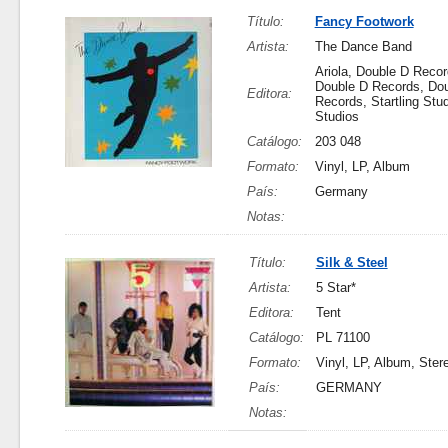
Título:
Fancy Footwork
Artista:
The Dance Band
Ariola, Double D Recor
Double D Records, Do
Editora:
Records, Startling Stu
Studios
Catálogo:
203 048
Formato:
Vinyl, LP, Album
País:
Germany
Notas:
Título:
Silk & Steel
Artista:
5 Star*
Editora:
Tent
Catálogo:
PL 71100
Formato:
Vinyl, LP, Album, Ster
País:
GERMANY
Notas: