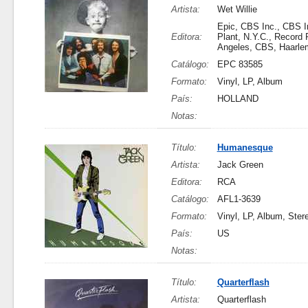
Artista:
Wet Willie
Epic, CBS Inc., CBS I
Editora:
Plant, N.Y.C., Record 
Angeles, CBS, Haarle
Catálogo:
EPC 83585
Formato:
Vinyl, LP, Album
País:
HOLLAND
Notas:
Título:
Humanesque
Artista:
Jack Green
Editora:
RCA
Catálogo:
AFL1-3639
Formato:
Vinyl, LP, Album, Ster
País:
US
Notas:
Título:
Quarterflash
Artista:
Quarterflash