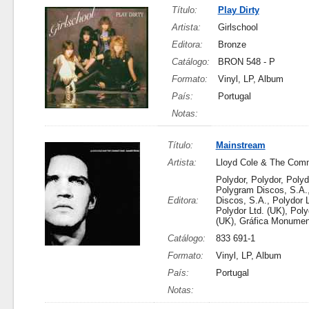
Título:
Play Dirty
Artista:
Girlschool
Editora:
Bronze
Catálogo:
BRON 548 - P
Formato:
Vinyl, LP, Album
País:
Portugal
Notas:
Título:
Mainstream
Artista:
Lloyd Cole & The Com
Polydor, Polydor, Polyd
Polygram Discos, S.A.
Editora:
Discos, S.A., Polydor L
Polydor Ltd. (UK), Poly
(UK), Gráfica Monumen
Catálogo:
833 691-1
Formato:
Vinyl, LP, Album
País:
Portugal
Notas: