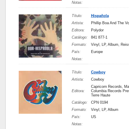
Notas:
Título:
Hispañola
Artista:
Phillip Boa And The V
Editora:
Polydor
Catálogo:
841 877-1
Formato:
Vinyl, LP, Album, Reis
País:
Europe
Notas:
Título:
Cowboy
Artista:
Cowboy
Capricorn Records, Ma
Editora:
Columbia Records Pres
Terre Haute
Catálogo:
CPN 0194
Formato:
Vinyl, LP, Album
País:
US
Notas: