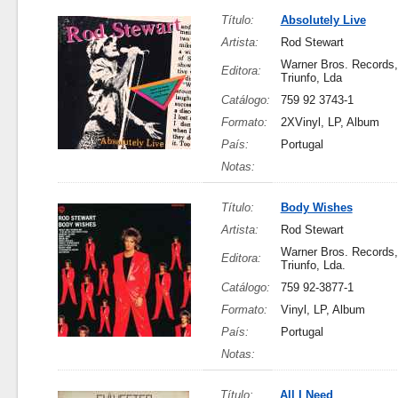
Título:
Absolutely Live
Artista:
Rod Stewart
Warner Bros. Records,
Editora:
Triunfo, Lda
Catálogo:
759 92 3743-1
Formato:
2XVinyl, LP, Album
País:
Portugal
Notas:
Título:
Body Wishes
Artista:
Rod Stewart
Warner Bros. Records,
Editora:
Triunfo, Lda.
Catálogo:
759 92-3877-1
Formato:
Vinyl, LP, Album
País:
Portugal
Notas:
Título:
All I Need