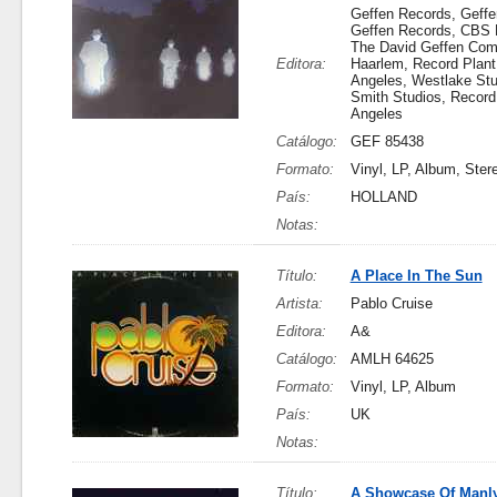
Geffen Records, Geffe
Geffen Records, CBS 
The David Geffen Co
Editora:
Haarlem, Record Plant
Angeles, Westlake Stu
Smith Studios, Record
Angeles
Catálogo:
GEF 85438
Formato:
Vinyl, LP, Album, Ster
País:
HOLLAND
Notas:
Título:
A Place In The Sun
Artista:
Pablo Cruise
Editora:
A&
Catálogo:
AMLH 64625
Formato:
Vinyl, LP, Album
País:
UK
Notas:
Título:
A Showcase Of Manly