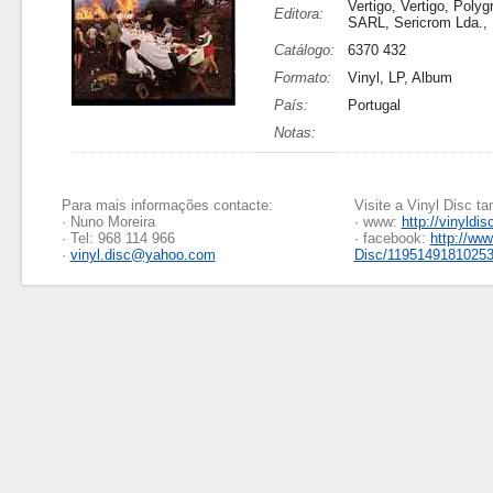
Vertigo, Vertigo, Poly
Editora:
SARL, Sericrom Lda.,
Catálogo:
6370 432
Formato:
Vinyl, LP, Album
País:
Portugal
Notas:
Para mais informações contacte:
Visite a Vinyl Disc 
· Nuno Moreira
· www:
http://vinyldis
· Tel: 968 114 966
· facebook:
http://ww
·
vinyl.disc@yahoo.com
Disc/1195149181025