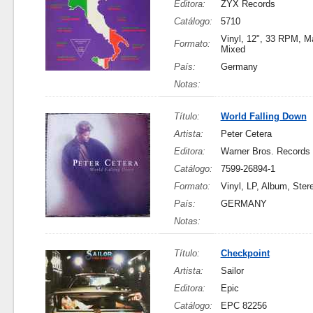
Editora:
ZYX Records
Catálogo:
5710
Vinyl, 12", 33 RPM, Ma
Formato:
Mixed
País:
Germany
Notas:
Título:
World Falling Down
Artista:
Peter Cetera
Editora:
Warner Bros. Records
Catálogo:
7599-26894-1
Formato:
Vinyl, LP, Album, Ster
País:
GERMANY
Notas:
Título:
Checkpoint
Artista:
Sailor
Editora:
Epic
Catálogo:
EPC 82256