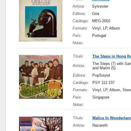
Artista:
Sylvester
Editora:
Gira
Catálogo:
MEG-2002
Formato:
Vinyl, LP, Album
País:
Portugal
Notas:
Título:
The Steps in Hong K
The Steps (7) with Sa
Artista:
and Marini (5)
Editora:
PopSound
Catálogo:
PSY 112 237
Formato:
Vinyl, LP, Album, Ster
País:
Singapore
Notas:
Título:
Malice In Wonderlan
Artista:
Nazareth