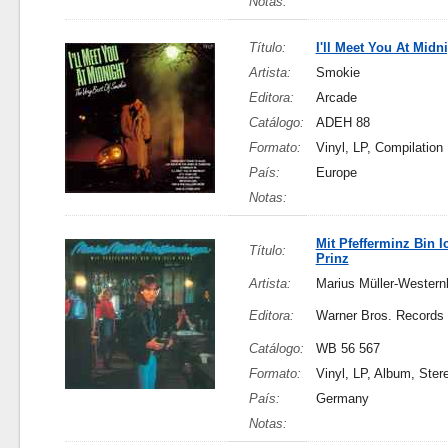
Notas:
Título:
I'll Meet You At Midn
Artista:
Smokie
Editora:
Arcade
Catálogo:
ADEH 88
Formato:
Vinyl, LP, Compilation
País:
Europe
Notas:
Mit Pfefferminz Bin I
Título:
Prinz
Artista:
Marius Müller-Wester
Editora:
Warner Bros. Records
Catálogo:
WB 56 567
Formato:
Vinyl, LP, Album, Ster
País:
Germany
Notas: