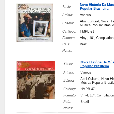
Nova História Da Mús
Título:
Popular Brasileira
Artista:
Various
Abril Cultural, Nova Hi
Editora:
Música Popular Brasile
Catálogo:
HMPB-21
Formato:
Vinyl, 10", Compilation
País:
Brazil
Notas:
Nova História Da Mús
Título:
Popular Brasileira
Artista:
Various
Abril Cultural, Nova Hi
Editora:
Música Popular Brasile
Catálogo:
HMPB-47
Formato:
Vinyl, 10", Compilation
País:
Brazil
Notas: