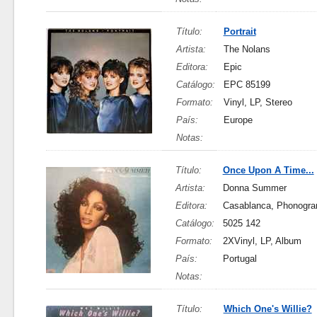
Título:
Portrait
Artista:
The Nolans
Editora:
Epic
Catálogo:
EPC 85199
Formato:
Vinyl, LP, Stereo
País:
Europe
Notas:
Título:
Once Upon A Time...
Artista:
Donna Summer
Editora:
Casablanca, Phonogr
Catálogo:
5025 142
Formato:
2XVinyl, LP, Album
País:
Portugal
Notas:
Título:
Which One's Willie?