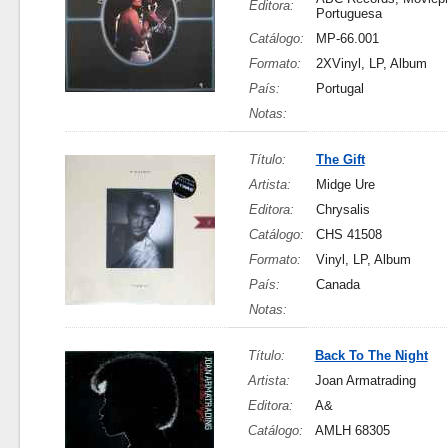
Editora:
Portuguesa
Catálogo:
MP-66.001
Formato:
2XVinyl, LP, Album
País:
Portugal
Notas:
Título:
The Gift
Artista:
Midge Ure
Editora:
Chrysalis
Catálogo:
CHS 41508
Formato:
Vinyl, LP, Album
País:
Canada
Notas:
Título:
Back To The Night
Artista:
Joan Armatrading
Editora:
A&
Catálogo:
AMLH 68305