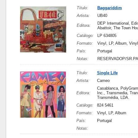
Título:
Baggariddim
Artista:
UB40
DEP International, Ed
Editora:
Abattoir, The Town Ho
Catálogo:
LP 634805
Formato:
Vinyl, LP, Album, Vinyl
País:
Portugal
Notas:
RESERVADOP/SR.P
Título:
Single Life
Artista:
Cameo
Casablanca, PolyGram
Editora:
Inc., Transmedia, Tra
Transmédia, LDA.
Catálogo:
824 5461
Formato:
Vinyl, LP, Album
País:
Portugal
Notas: