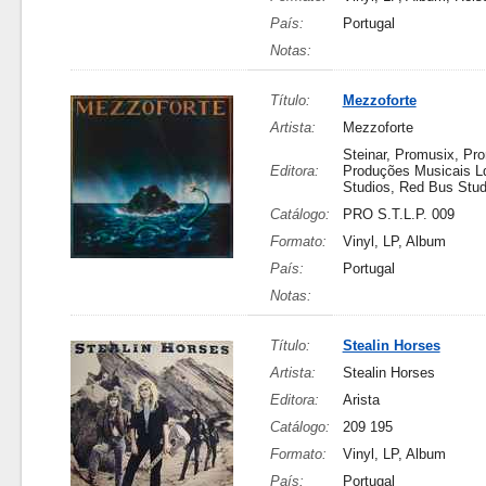
País:
Portugal
Notas:
Título:
Mezzoforte
Artista:
Mezzoforte
Steinar, Promusix, Pr
Editora:
Produções Musicais Ld
Studios, Red Bus Stud
Catálogo:
PRO S.T.L.P. 009
Formato:
Vinyl, LP, Album
País:
Portugal
Notas:
Título:
Stealin Horses
Artista:
Stealin Horses
Editora:
Arista
Catálogo:
209 195
Formato:
Vinyl, LP, Album
País:
Portugal