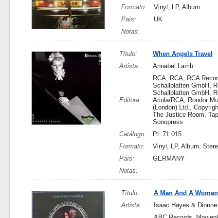
Formato:
Vinyl, LP, Album
País:
UK
Notas:
Título:
When Angels Travel
Artista:
Annabel Lamb
RCA, RCA, RCA Recor
Schallplatten GmbH, 
Schallplatten GmbH, R
Editora:
Ariola/RCA, Rondor Mu
(London) Ltd., Copyrigh
The Justice Room, Ta
Sonopress
Catálogo:
PL 71 015
Formato:
Vinyl, LP, Album, Ster
País:
GERMANY
Notas:
Título:
A Man And A Woman
Artista:
Isaac Hayes & Dionne
ABC Records, Moviep