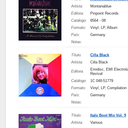
Artista:
Montanablue
Editora:
Pinpoint Records
Catálogo:
8564 - 08
Formato:
Vinyl, LP, Album
País:
Germany
Notas:
Título:
Cilla Black
Artista:
Cilla Black
Emidisc, EMI Electrola,
Editora:
Revival
Catálogo:
1C 048-51779
Formato:
Vinyl, LP, Compilation
País:
Germany
Notas:
Título:
Italo Boot Mix Vol. 9
Artista:
Various