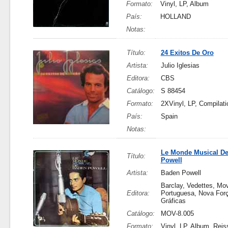
Formato:
Vinyl, LP, Album
País:
HOLLAND
Notas:
Título:
24 Exitos De Oro
Artista:
Julio Iglesias
Editora:
CBS
Catálogo:
S 88454
Formato:
2XVinyl, LP, Compilati
País:
Spain
Notas:
Le Monde Musical D
Título:
Powell
Artista:
Baden Powell
Barclay, Vedettes, Mo
Editora:
Portuguesa, Nova Forç
Gráficas
Catálogo:
MOV-8.005
Formato:
Vinyl, LP, Album, Reis