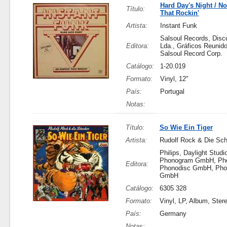
Hard Day's Night / No
Título:
That Rockin'
Artista:
Instant Funk
Salsoul Records, Disco
Editora:
Lda., Gráficos Reunido
Salsoul Record Corp.
Catálogo:
1-20.019
Formato:
Vinyl, 12"
País:
Portugal
Notas:
Título:
So Wie Ein Tiger
Artista:
Rudolf Rock & Die Sc
Philips, Daylight Studi
Phonogram GmbH, Ph
Editora:
Phonodisc GmbH, Pho
GmbH
Catálogo:
6305 328
Formato:
Vinyl, LP, Album, Ster
País:
Germany
Notas: