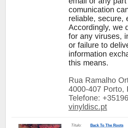
email or any part
comunication can
reliable, secure, 
Accordingly, we d
for any viruses,
or failure to deliv
information exc
this means.
Rua Ramalho Ort
4000-407 Porto, 
Telefone: +3519
vinyldisc.pt
Título:
Back To The Roots