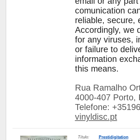
email or any part
comunication can
reliable, secure, 
Accordingly, we d
for any viruses,
or failure to deliv
information exc
this means.
Rua Ramalho Ort
4000-407 Porto, 
Telefone: +3519
vinyldisc.pt
Título:
Prestidigitation