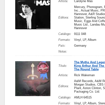
Artista:
Carolyne Mas
Mercury, Phonogram, 
Inc., Actual Music, P
Hannover, A&R Studio
Editora:
Station, Sterling Sound
Music, Eggs And Coff
Music Ltd., Landau M
Hannover
Catálogo:
9111 048
Formato:
Vinyl, LP, Album
País:
Germany
Notas:
The Myths And Lege
Título:
King Arthur And The 
The Round Table
Artista:
Rick Wakeman
A&M Records, A&M Re
Morgan Studios, CBS 
Editora:
Plant, Aston Clinton,
Packaging Co. Ltd.
Catálogo:
AMLH 64515
Formato:
Vinyl, LP, Album, Ster