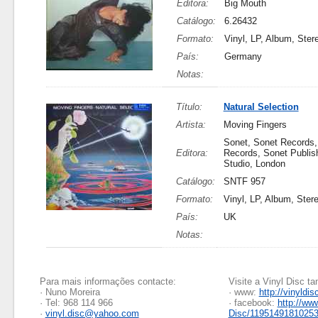
Editora:
Big Mouth
Catálogo:
6.26432
Formato:
Vinyl, LP, Album, Ster
País:
Germany
Notas:
Título:
Natural Selection
Artista:
Moving Fingers
Sonet, Sonet Records,
Editora:
Records, Sonet Publis
Studio, London
Catálogo:
SNTF 957
Formato:
Vinyl, LP, Album, Ster
País:
UK
Notas:
Para mais informações contacte:
Visite a Vinyl Disc 
· Nuno Moreira
· www:
http://vinyldis
· Tel: 968 114 966
· facebook:
http://ww
·
vinyl.disc@yahoo.com
Disc/1195149181025