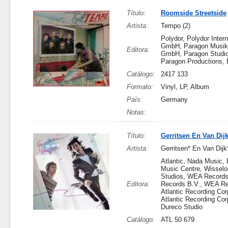
Título:
Roomside Streetside
Artista:
Tempo (2)
Polydor, Polydor Intern
GmbH, Paragon Musik
Editora:
GmbH, Paragon Studio,
Paragon Productions, B
Catálogo:
2417 133
Formato:
Vinyl, LP, Album
País:
Germany
Notas:
Título:
Gerritsen En Van Dij
Artista:
Gerritsen* En Van Dijk
Atlantic, Nada Music,
Music Centre, Wisselo
Studios, WEA Record
Editora:
Records B.V., WEA Re
Atlantic Recording Cor
Atlantic Recording Cor
Dureco Studio
Catálogo:
ATL 50 679