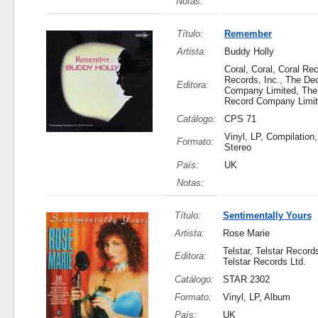
Notas:
Título:
Remember
Artista:
Buddy Holly
Coral, Coral, Coral R
Records, Inc., The De
Editora:
Company Limited, The
Record Company Limi
Catálogo:
CPS 71
Vinyl, LP, Compilation
Formato:
Stereo
País:
UK
Notas:
Título:
Sentimentally Yours
Artista:
Rose Marie
Telstar, Telstar Records
Editora:
Telstar Records Ltd.
Catálogo:
STAR 2302
Formato:
Vinyl, LP, Album
País:
UK