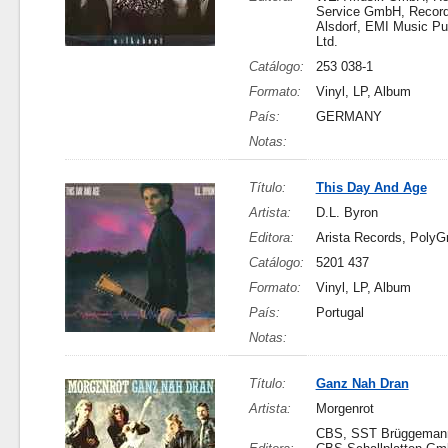
Service GmbH, Record
Alsdorf, EMI Music Pu
Ltd.
Catálogo:
253 038-1
Formato:
Vinyl, LP, Album
País:
GERMANY
Notas:
Título:
This Day And Age
Artista:
D.L. Byron
Editora:
Arista Records, Poly
Catálogo:
5201 437
Formato:
Vinyl, LP, Album
País:
Portugal
Notas:
Título:
Ganz Nah Dran
Artista:
Morgenrot
CBS, SST Brüggeman