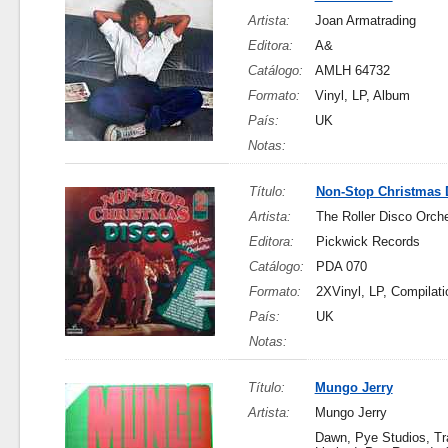
Artista:
Joan Armatrading
Editora:
A&
Catálogo:
AMLH 64732
Formato:
Vinyl, LP, Album
País:
UK
Notas:
Título:
Non-Stop Christmas 
Artista:
The Roller Disco Orch
Editora:
Pickwick Records
Catálogo:
PDA 070
Formato:
2XVinyl, LP, Compilati
País:
UK
Notas:
Título:
Mungo Jerry
Artista:
Mungo Jerry
Dawn, Pye Studios, T