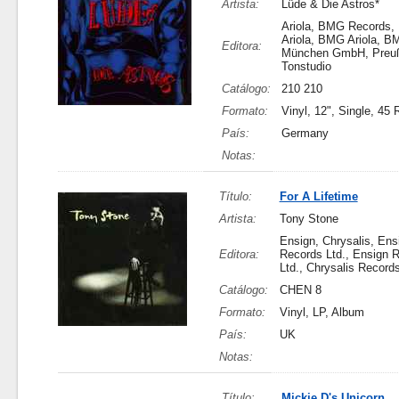
Artista:
Lüde & Die Astros*
Ariola, BMG Records
Ariola, BMG Ariola, B
Editora:
München GmbH, Preu
Tonstudio
Catálogo:
210 210
Formato:
Vinyl, 12", Single, 45
País:
Germany
Notas:
Título:
For A Lifetime
Artista:
Tony Stone
Ensign, Chrysalis, Ens
Editora:
Records Ltd., Ensign 
Ltd., Chrysalis Records
Catálogo:
CHEN 8
Formato:
Vinyl, LP, Album
País:
UK
Notas:
Título:
Mickie D's Unicorn