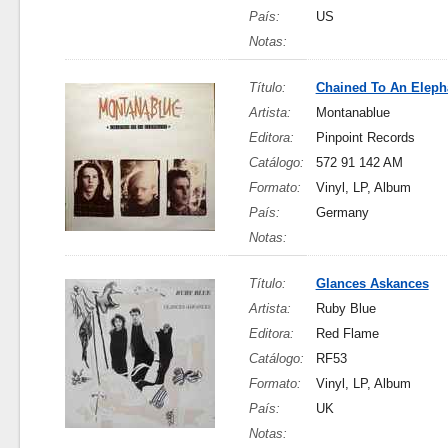
País:
US
Notas:
Título:
Chained To An Eleph
Artista:
Montanablue
Editora:
Pinpoint Records
Catálogo:
572 91 142 AM
Formato:
Vinyl, LP, Album
País:
Germany
Notas:
Título:
Glances Askances
Artista:
Ruby Blue
Editora:
Red Flame
Catálogo:
RF53
Formato:
Vinyl, LP, Album
País:
UK
Notas: