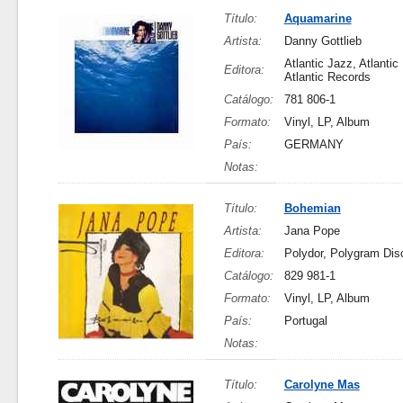
Título:
Aquamarine
Artista:
Danny Gottlieb
Atlantic Jazz, Atlantic
Editora:
Atlantic Records
Catálogo:
781 806-1
Formato:
Vinyl, LP, Album
País:
GERMANY
Notas:
Título:
Bohemian
Artista:
Jana Pope
Editora:
Polydor, Polygram Di
Catálogo:
829 981-1
Formato:
Vinyl, LP, Album
País:
Portugal
Notas:
Título:
Carolyne Mas