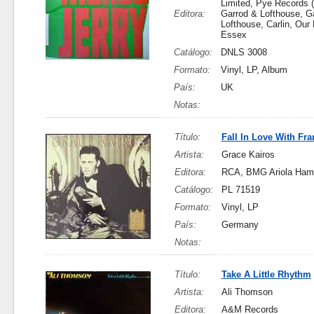
Limited, Pye Records (
Editora:
Garrod & Lofthouse, G
Lofthouse, Carlin, Our
Essex
Catálogo:
DNLS 3008
Formato:
Vinyl, LP, Album
País:
UK
Notas:
Título:
Fall In Love With Fra
Artista:
Grace Kairos
Editora:
RCA, BMG Ariola Ha
Catálogo:
PL 71519
Formato:
Vinyl, LP
País:
Germany
Notas:
Título:
Take A Little Rhythm
Artista:
Ali Thomson
Editora:
A&M Records