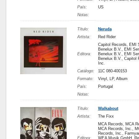
País:
US
Notas:
Título:
Neruda
Artista:
Red Rider
Capitol Records, EMI 
Benelux B.V., EMI Ser
Editora:
Benelux B.V., EMI Ser
Benelux B.V., Capitol 
Inc.
Catálogo:
11C 080-400153
Formato:
Vinyl, LP, Album
País:
Portugal
Notas:
Título:
Walkabout
Artista:
The Fixx
MCA Records, MCA Re
MCA Records, Inc., 
Records, Inc., Farmya
Editora:
WEA Musik GmbH, Re