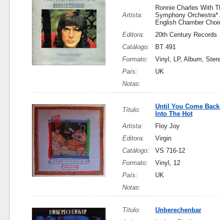
Ronnie Charles With 
Artista:
Symphony Orchestra*
English Chamber Choir
Editora:
20th Century Records
Catálogo:
BT 491
Formato:
Vinyl, LP, Album, Ster
País:
UK
Notas:
Until You Come Back
Título:
Into The Hot
Artista:
Floy Joy
Editora:
Virgin
Catálogo:
VS 716-12
Formato:
Vinyl, 12
País:
UK
Notas:
Título:
Unberechenbar