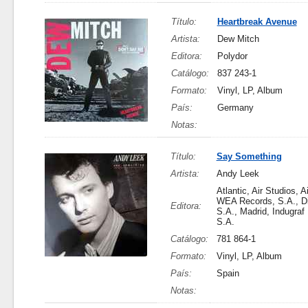
Título:
Heartbreak Avenue
Artista:
Dew Mitch
Editora:
Polydor
Catálogo:
837 243-1
Formato:
Vinyl, LP, Album
País:
Germany
Notas:
Título:
Say Something
Artista:
Andy Leek
Atlantic, Air Studios, A
WEA Records, S.A., D
Editora:
S.A., Madrid, Indugraf
S.A.
Catálogo:
781 864-1
Formato:
Vinyl, LP, Album
País:
Spain
Notas: