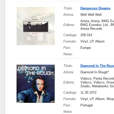
Título:
Dangerous Dreams
Artista:
Well Well Well
Arista, Arista, BMG Eu
Editora:
BMG Eurodisc Ltd., BM
Arista Records
Catálogo:
209 014
Formato:
Vinyl, LP, Album
País:
Europe
Notas:
Título:
Diamond In The Rou
Artista:
Diamond In Rough*
Vidisco, Penta Records
Editora:
Vidisco, Vidisco, Oce
Studio, Metalworks St
Catálogo:
11.30.1072
Formato:
Vinyl, LP, Album, Mispr
País:
Portugal
Notas: