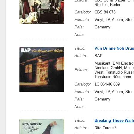
Editora:
CBS Schallplatten Gm
Studios, Berlin
Catálogo:
CBS 84 673
Formato:
Vinyl, LP, Album, Ster
País:
Germany
Notas:
Título:
Vun Drinne Noh Drus
Artista:
BAP
Musikant, EMI Electro
Nicolaus GmbH, Musik
Editora:
West, Tonstudio Rüss
Tonstudio Rüssmann
Catálogo:
1C 064-46 639
Formato:
Vinyl, LP, Album, Ster
País:
Germany
Notas:
Título:
Breaking Those Wall
Artista:
Rita Farouz*