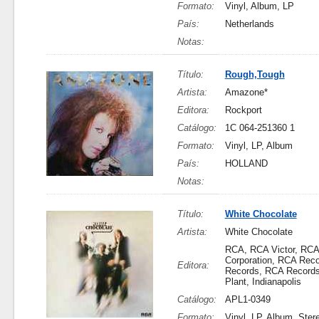
Formato:
Vinyl, Album, LP
País:
Netherlands
Notas:
Título:
Rough,Tough
Artista:
Amazone*
Editora:
Rockport
Catálogo:
1C 064-251360 1
Formato:
Vinyl, LP, Album
País:
HOLLAND
Notas:
Título:
White Chocolate
Artista:
White Chocolate
RCA, RCA Victor, RCA
Corporation, RCA Rec
Editora:
Records, RCA Records
Plant, Indianapolis
Catálogo:
APL1-0349
Formato:
Vinyl, LP, Album, Ster