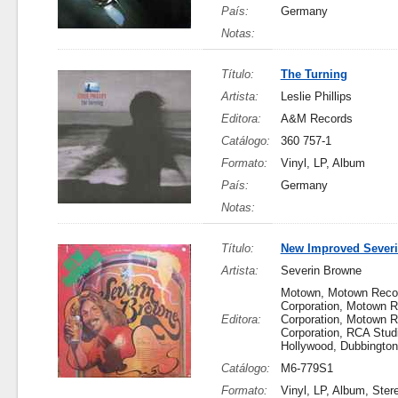
País:
Germany
Notas:
Título:
The Turning
Artista:
Leslie Phillips
Editora:
A&M Records
Catálogo:
360 757-1
Formato:
Vinyl, LP, Album
País:
Germany
Notas:
Título:
New Improved Sever
Artista:
Severin Browne
Motown, Motown Reco
Corporation, Motown 
Editora:
Corporation, Motown 
Corporation, RCA Stud
Hollywood, Dubbingto
Catálogo:
M6-779S1
Formato:
Vinyl, LP, Album, Ster