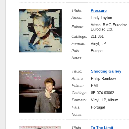
Título:
Pressure
Artista:
Lindy Layton
Arista, BMG Eurodisc
Editora:
Eurodisc Ltd.
Catálogo:
211 361
Formato:
Vinyl, LP
País:
Europe
Notas:
Título:
Shooting Gallery
Artista:
Philip Rambow
Editora:
EMI
Catálogo:
8E 074 63062
Formato:
Vinyl, LP, Album
País:
Portugal
Notas:
Título:
To The Limit