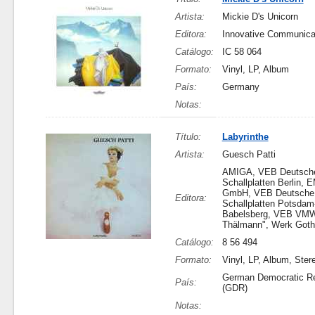
Artista:
Mickie D's Unicorn
Editora:
Innovative Communica
Catálogo:
IC 58 064
Formato:
Vinyl, LP, Album
País:
Germany
Notas:
Título:
Labyrinthe
Artista:
Guesch Patti
AMIGA, VEB Deutsch
Schallplatten Berlin, E
GmbH, VEB Deutsche
Editora:
Schallplatten Potsdam
Babelsberg, VEB VMW
Thälmann", Werk Goth
Catálogo:
8 56 494
Formato:
Vinyl, LP, Album, Ster
German Democratic Re
País:
(GDR)
Notas: