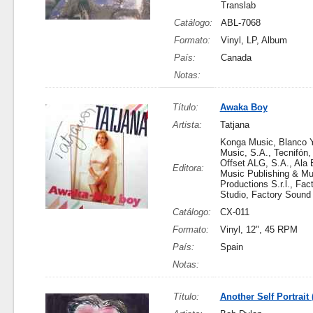
Translab
Catálogo:
ABL-7068
Formato:
Vinyl, LP, Album
País:
Canada
Notas:
Título:
Awaka Boy
Artista:
Tatjana
Konga Music, Blanco 
Music, S.A., Tecnifón,
Offset ALG, S.A., Ala 
Editora:
Music Publishing & Mu
Productions S.r.l., Fa
Studio, Factory Sound
Catálogo:
CX-011
Formato:
Vinyl, 12", 45 RPM
País:
Spain
Notas:
Título:
Another Self Portrait 