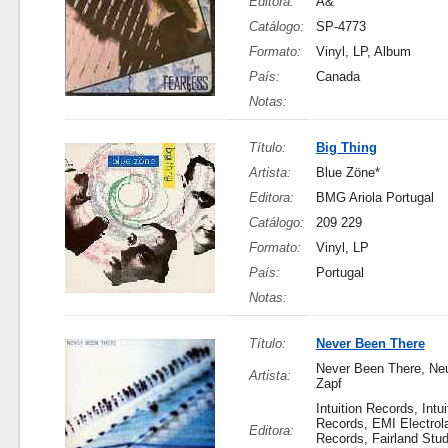
Editora:
A&
Catálogo:
SP-4773
Formato:
Vinyl, LP, Album
País:
Canada
Notas:
Título:
Big Thing
Artista:
Blue Zöne*
Editora:
BMG Ariola Portugal
Catálogo:
209 229
Formato:
Vinyl, LP
País:
Portugal
Notas:
Título:
Never Been There
Never Been There, Ne
Artista:
Zapf
Intuition Records, Intui
Records, EMI Electrola,
Editora:
Records, Fairland Stud