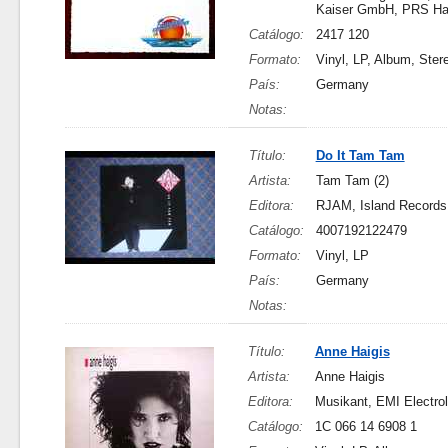
Kaiser GmbH, PRS Ha
Catálogo:
2417 120
Formato:
Vinyl, LP, Album, Ster
País:
Germany
Notas:
Título:
Do It Tam Tam
Artista:
Tam Tam (2)
Editora:
RJAM, Island Records
Catálogo:
4007192122479
Formato:
Vinyl, LP
País:
Germany
Notas:
Título:
Anne Haigis
Artista:
Anne Haigis
Editora:
Musikant, EMI Electr
Catálogo:
1C 066 14 6908 1