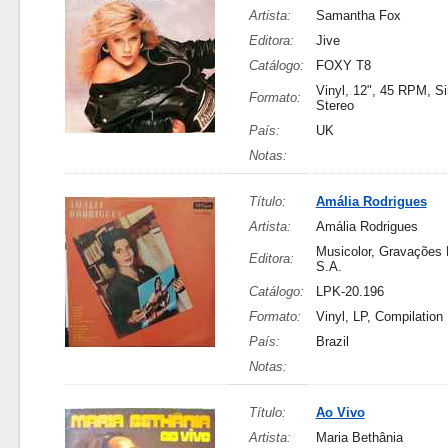
Artista:
Samantha Fox
Editora:
Jive
Catálogo:
FOXY T8
Vinyl, 12", 45 RPM, Si
Formato:
Stereo
País:
UK
Notas:
Título:
Amália Rodrigues
Artista:
Amália Rodrigues
Musicolor, Gravações 
Editora:
S.A.
Catálogo:
LPK-20.196
Formato:
Vinyl, LP, Compilation
País:
Brazil
Notas:
Título:
Ao Vivo
Artista:
Maria Bethânia