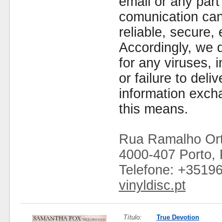
email or any part
comunication can
reliable, secure, 
Accordingly, we d
for any viruses,
or failure to deliv
information exc
this means.
Rua Ramalho Ort
4000-407 Porto, 
Telefone: +3519
vinyldisc.pt
Título:
True Devotion