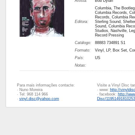
Artista:
Bob Dylan
Columbia, The Bootleg
Columbia Records, Co
Records, Columbia Re
Editora:
Sterling Sound, Shelter
Sound, Columbia Reco
Studios, Nashville, Le
Record Pressing
Catálogo:
88883 734891 S1
Formato:
Vinyl, LP, Box Set, Co
País:
US
Notas:
Para mais informações contacte:
Visite a Vinyl Disc 
· Nuno Moreira
· www:
http://vinyldis
· Tel: 968 114 966
· facebook:
http://ww
·
vinyl.disc@yahoo.com
Disc/1195149181025