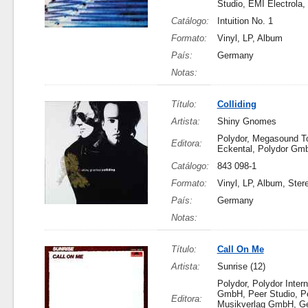
Studio, EMI Electrola,
Catálogo:
Intuition No. 1
Formato:
Vinyl, LP, Album
País:
Germany
Notas:
Título:
Colliding
Artista:
Shiny Gnomes
Polydor, Megasound To
Editora:
Eckental, Polydor Gm
Catálogo:
843 098-1
Formato:
Vinyl, LP, Album, Ster
País:
Germany
Notas:
Título:
Call On Me
Artista:
Sunrise (12)
Polydor, Polydor Intern
GmbH, Peer Studio, P
Editora:
Musikverlag GmbH, Ge