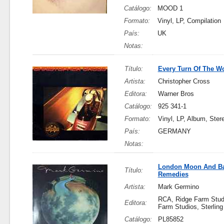
Catálogo:
MOOD 1
Formato:
Vinyl, LP, Compilation
País:
UK
Notas:
Título:
Every Turn Of The W
Artista:
Christopher Cross
Editora:
Warner Bros
Catálogo:
925 341-1
Formato:
Vinyl, LP, Album, Ster
País:
GERMANY
Notas:
London Moon And Ba
Título:
Remedies
Artista:
Mark Germino
RCA, Ridge Farm Stud
Editora:
Farm Studios, Sterlin
Catálogo:
PL85852