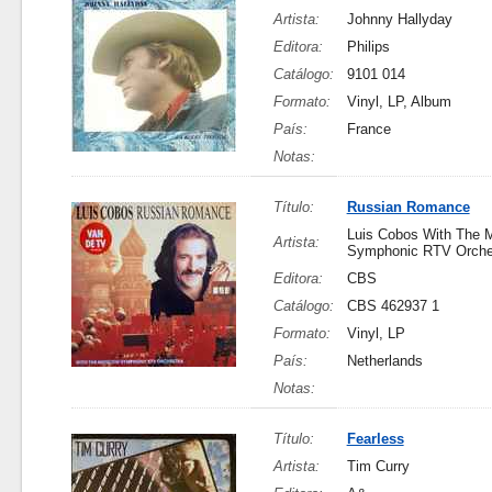
Artista:
Johnny Hallyday
Editora:
Philips
Catálogo:
9101 014
Formato:
Vinyl, LP, Album
País:
France
Notas:
Título:
Russian Romance
Luis Cobos With The
Artista:
Symphonic RTV Orche
Editora:
CBS
Catálogo:
CBS 462937 1
Formato:
Vinyl, LP
País:
Netherlands
Notas:
Título:
Fearless
Artista:
Tim Curry