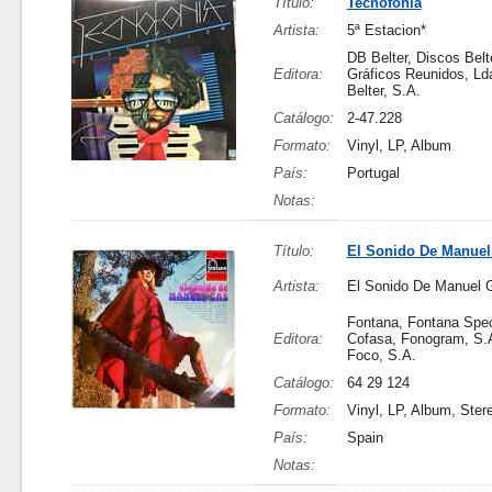
Título:
Tecnofonia
Artista:
5ª Estacion*
DB Belter, Discos Belte
Editora:
Gráficos Reunidos, Ld
Belter, S.A.
Catálogo:
2-47.228
Formato:
Vinyl, LP, Album
País:
Portugal
Notas:
Título:
El Sonido De Manuel
Artista:
El Sonido De Manuel 
Fontana, Fontana Spec
Editora:
Cofasa, Fonogram, S.A
Foco, S.A.
Catálogo:
64 29 124
Formato:
Vinyl, LP, Album, Ster
País:
Spain
Notas: