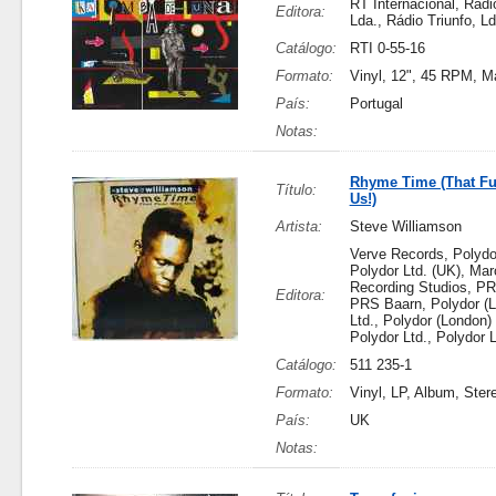
RT Internacional, Rádio
Editora:
Lda., Rádio Triunfo, Ld
Catálogo:
RTI 0-55-16
Formato:
Vinyl, 12", 45 RPM, M
País:
Portugal
Notas:
Rhyme Time (That F
Título:
Us!)
Artista:
Steve Williamson
Verve Records, Polydor
Polydor Ltd. (UK), Ma
Recording Studios, P
Editora:
PRS Baarn, Polydor (
Ltd., Polydor (London) 
Polydor Ltd., Polydor L
Catálogo:
511 235-1
Formato:
Vinyl, LP, Album, Ster
País:
UK
Notas: