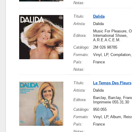
Notas:
Título:
Dalida
Artista:
Dalida
Music For Pleasure, O
Editora:
International Shows,
A.R.E.A.C.E.M.
Catálogo:
2M 026 98785
Formato:
Vinyl, LP, Compilation
País:
France
Notas:
Título:
Le Temps Des Fleurs
Artista:
Dalida
Barclay, Barclay, Fran
Editora:
Imprimerie 055.31.30
Catálogo:
950.055
Formato:
Vinyl, LP, Album, Reis
País:
France
Notas: