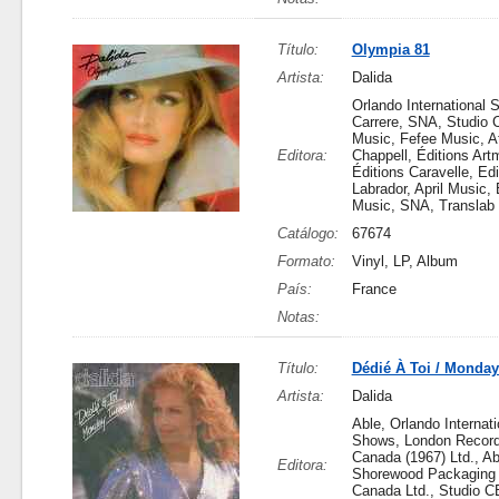
Título:
Olympia 81
Artista:
Dalida
Orlando International 
Carrere, SNA, Studio
Music, Fefee Music, At
Editora:
Chappell, Éditions Art
Éditions Caravelle, Edi
Labrador, April Music,
Music, SNA, Translab
Catálogo:
67674
Formato:
Vinyl, LP, Album
País:
France
Notas:
Título:
Dédié À Toi / Monda
Artista:
Dalida
Able, Orlando Internati
Shows, London Recor
Canada (1967) Ltd., A
Editora:
Shorewood Packaging 
Canada Ltd., Studio C