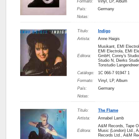
Formato:
Vinyl, LP, Album
País:
Germany
Notas:
Título:
Indigo
Artista:
Anne Haigis
Musikant, EMI Electr
EMI Electrola, EMI Ele
Editora:
GmbH, Conny's Studio
Studio N, Dierks Studi
Tonstudio Langendreer
Catálogo:
1C 066-7 91947 1
Formato:
Vinyl, LP, Album
País:
Germany
Notas:
Título:
The Flame
Artista:
Annabel Lamb
A&M Records, Tape O
Editora:
Music (London) Ltd., 
Records Ltd., A&M Rec