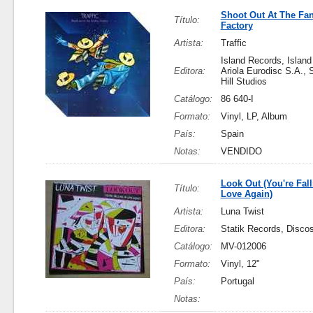
Shoot Out At The Fa
Título:
Factory
Artista:
Traffic
Island Records, Island
Editora:
Ariola Eurodisc S.A., 
Hill Studios
Catálogo:
86 640-I
Formato:
Vinyl, LP, Album
País:
Spain
Notas:
VENDIDO
Look Out (You're Fall
Título:
Love Again)
Artista:
Luna Twist
Editora:
Statik Records, Disc
Catálogo:
MV-012006
Formato:
Vinyl, 12"
País:
Portugal
Notas: