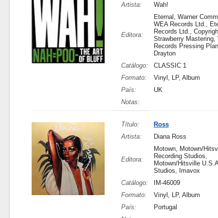
Artista:
Wah!
Eternal, Warner Commu
WEA Records Ltd., Et
Records Ltd., Copyrigh
Editora:
Strawberry Mastering
Records Pressing Plan
Drayton
Catálogo:
CLASSIC 1
Formato:
Vinyl, LP, Album
País:
UK
Notas:
Título:
Ross
Artista:
Diana Ross
Motown, Motown/Hitsvi
Recording Studios,
Editora:
Motown/Hitsville U.S.
Studios, Imavox
Catálogo:
IM-46009
Formato:
Vinyl, LP, Album
País:
Portugal