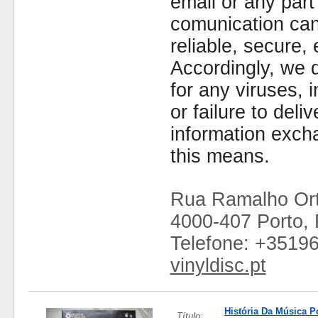
email or any part
comunication can
reliable, secure, 
Accordingly, we d
for any viruses,
or failure to deliv
information exc
this means.
Rua Ramalho Ort
4000-407 Porto, 
Telefone: +3519
vinyldisc.pt
História Da Música P
Título: