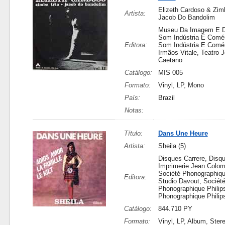
Elizeth Cardoso & Zim
Artista:
Jacob Do Bandolim
Museu Da Imagem E 
Som Indústria E Comér
Editora:
Som Indústria E Comér
Irmãos Vitale, Teatro 
Caetano
Catálogo:
MIS 005
Formato:
Vinyl, LP, Mono
País:
Brazil
Notas:
Título:
Dans Une Heure
Artista:
Sheila (5)
Disques Carrere, Disqu
Imprimerie Jean Colom
Société Phonographiqu
Editora:
Studio Davout, Sociét
Phonographique Philip
Phonographique Philip
Catálogo:
844.710 PY
Formato:
Vinyl, LP, Album, Ster