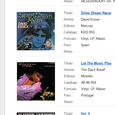
Notas:
RESERVADOP/ SR. 
Título:
Silver Dream Racer
Artista:
David Essex
Editora:
Mercury
Catálogo:
6310 053
Formato:
Vinyl, LP, Album
País:
Spain
Notas:
Título:
Let The Music Play
Artista:
The Dazz Band*
Editora:
Motown
Catálogo:
IM-46.054
Formato:
Vinyl, LP, Album
País:
Portugal
Notas:
Título:
Vol. 2