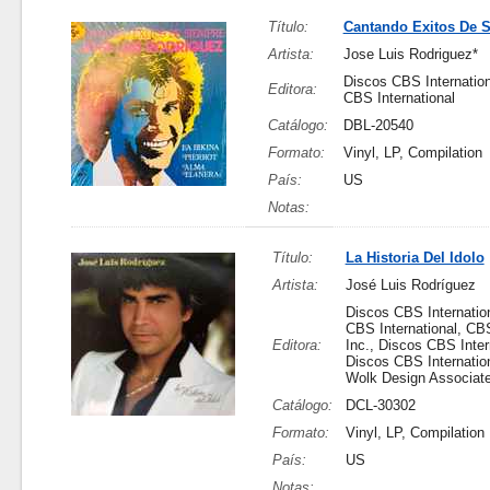
Título:
Cantando Exitos De 
Artista:
Jose Luis Rodriguez*
Discos CBS Internation
Editora:
CBS International
Catálogo:
DBL-20540
Formato:
Vinyl, LP, Compilation
País:
US
Notas:
Título:
La Historia Del Idolo
Artista:
José Luis Rodríguez
Discos CBS Internatio
CBS International, CB
Editora:
Inc., Discos CBS Inter
Discos CBS Internation
Wolk Design Associate
Catálogo:
DCL-30302
Formato:
Vinyl, LP, Compilation
País:
US
Notas: