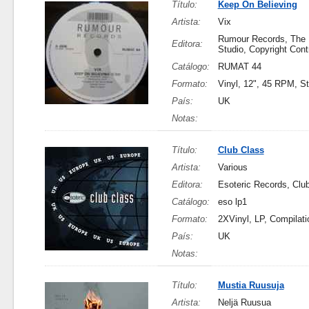
Título:
Keep On Believing
Artista:
Vix
Rumour Records, The
Editora:
Studio, Copyright Cont
Catálogo:
RUMAT 44
Formato:
Vinyl, 12", 45 RPM, S
País:
UK
Notas:
Título:
Club Class
Artista:
Various
Editora:
Esoteric Records, Clu
Catálogo:
eso lp1
Formato:
2XVinyl, LP, Compilati
País:
UK
Notas:
Título:
Mustia Ruusuja
Artista:
Neljä Ruusua