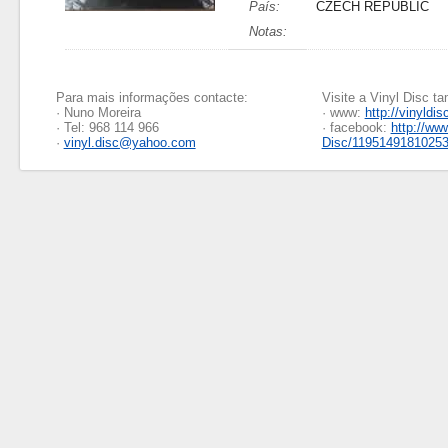
País:
CZECH REPUBLIC
Notas:
Para mais informações contacte:
Visite a Vinyl Disc 
· Nuno Moreira
· www:
http://vinyldis
· Tel: 968 114 966
· facebook:
http://ww
·
vinyl.disc@yahoo.com
Disc/1195149181025