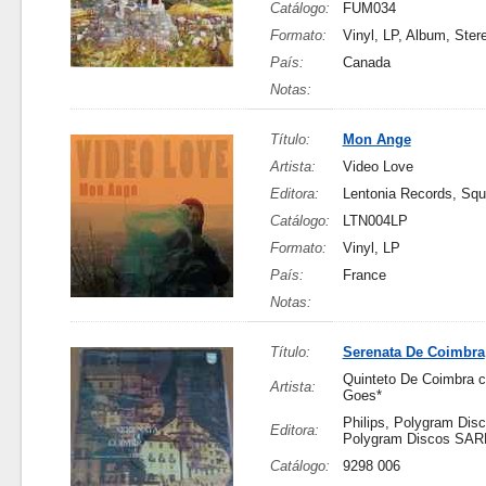
Catálogo:
FUM034
Formato:
Vinyl, LP, Album, Ster
País:
Canada
Notas:
Título:
Mon Ange
Artista:
Video Love
Editora:
Lentonia Records, Sq
Catálogo:
LTN004LP
Formato:
Vinyl, LP
País:
France
Notas:
Título:
Serenata De Coimbra
Quinteto De Coimbra 
Artista:
Goes*
Philips, Polygram Dis
Editora:
Polygram Discos SAR
Catálogo:
9298 006