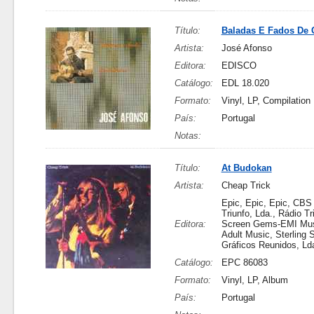
Título:
Baladas E Fados De 
Artista:
José Afonso
Editora:
EDISCO
Catálogo:
EDL 18.020
Formato:
Vinyl, LP, Compilation
País:
Portugal
Notas:
Título:
At Budokan
Artista:
Cheap Trick
Epic, Epic, Epic, CBS 
Triunfo, Lda., Rádio Tr
Editora:
Screen Gems-EMI Musi
Adult Music, Sterling 
Gráficos Reunidos, Ld
Catálogo:
EPC 86083
Formato:
Vinyl, LP, Album
País:
Portugal