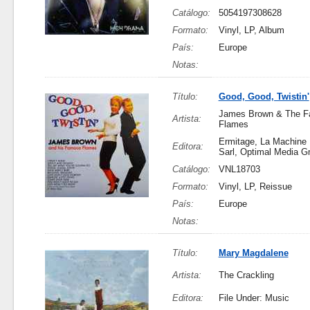
Catálogo:
5054197308628
Formato:
Vinyl, LP, Album
País:
Europe
Notas:
Título:
Good, Good, Twistin'
James Brown & The 
Artista:
Flames
Ermitage, La Machine
Editora:
Sarl, Optimal Media 
Catálogo:
VNL18703
Formato:
Vinyl, LP, Reissue
País:
Europe
Notas:
Título:
Mary Magdalene
Artista:
The Crackling
Editora:
File Under: Music