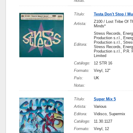
Notas:
Título:
Testa Don't Stop / Mu
Z100 / Lost Tribe Of T
Artista:
Minds*
Stress Records, Ener
Production s.r.l., Ener
Production s.r.l., Stre
Editora:
Stress Records, Ener
Production s.r.l., P.R.
Limited
Catálogo:
12 STR 16
Formato:
Vinyl, 12"
País:
UK
Notas:
Título:
Super Mix 5
Artista:
Various
Editora:
Vidisco, Supermix
Catálogo:
11.30.1127
Formato:
Vinyl, 12