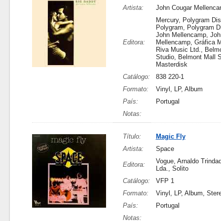
Artista:
John Cougar Mellenc
Mercury, Polygram Dis
Polygram, Polygram Di
John Mellencamp, Joh
Editora:
Mellencamp, Gráfica 
Riva Music Ltd., Belm
Studio, Belmont Mall S
Masterdisk
Catálogo:
838 220-1
Formato:
Vinyl, LP, Album
País:
Portugal
Notas:
Título:
Magic Fly
Artista:
Space
Vogue, Arnaldo Trinda
Editora:
Lda., Solito
Catálogo:
VFP 1
Formato:
Vinyl, LP, Album, Ster
País:
Portugal
Notas: