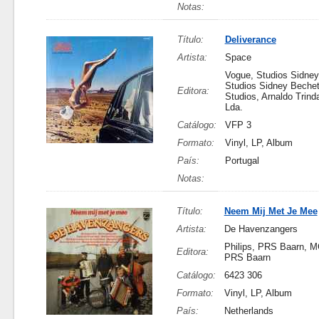
Notas:
Título:
Deliverance
Artista:
Space
Vogue, Studios Sidney
Studios Sidney Beche
Editora:
Studios, Arnaldo Trind
Lda.
Catálogo:
VFP 3
Formato:
Vinyl, LP, Album
País:
Portugal
Notas:
Título:
Neem Mij Met Je Mee
Artista:
De Havenzangers
Philips, PRS Baarn, M
Editora:
PRS Baarn
Catálogo:
6423 306
Formato:
Vinyl, LP, Album
País:
Netherlands