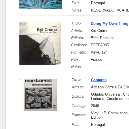
País:
Portugal
Notas:
RESERVADO P/CAR
Título:
Doing My Own Thing 
Artista:
Kid Crème
Editora:
Effet Parallele
Catálogo:
EFFPA005
Formato:
Vinyl, 12"
País:
France
Notas:
Título:
Cantares
Artista:
Adriano Correia De Oli
Orlador, Universal, Cír
Editora:
Leitores, Circulo de Le
Catálogo:
2046
Vinyl, LP, Compilation,
Formato:
Edition
País:
Portugal