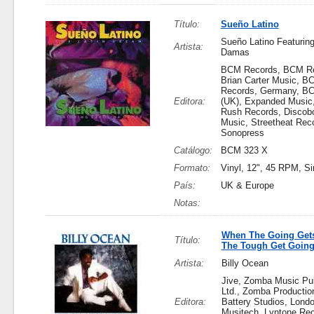
Título:
Sueño Latino
Sueño Latino Featuring
Artista:
Damas
BCM Records, BCM Re
Brian Carter Music, B
Records, Germany, B
Editora:
(UK), Expanded Music,
Rush Records, Discob
Music, Streetheat Rec
Sonopress
Catálogo:
BCM 323 X
Formato:
Vinyl, 12", 45 RPM, Si
País:
UK & Europe
Notas:
When The Going Get
Título:
The Tough Get Goin
Artista:
Billy Ocean
Jive, Zomba Music Pub
Ltd., Zomba Production
Editora:
Battery Studios, Lond
Musitech, Lyntone Rec