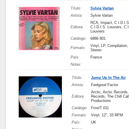
Título:
Sylvie Vartan
Artista:
Sylvie Vartan
RCA, Impact, C.I.D.I.S
Editora:
C.I.D.I.S. Louviers, C.I
Louviers
Catálogo:
6886 801
Vinyl, LP, Compilation,
Formato:
Stereo
País:
France
Notas:
Título:
Jump Up In The Air
Artista:
Feelgood Factor
Arctic, Arctic Records,
Editora:
Records, The Chill Ca
Productions
Catálogo:
FrostT 011
Formato:
Vinyl, 12", 33 RPM
País:
UK