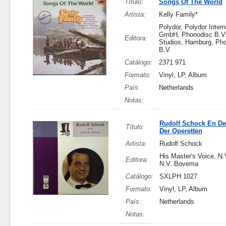
Título:
Songs Of The World
Artista:
Kelly Family*
Polydor, Polydor Intern
GmbH, Phonodisc B.V.
Editora:
Studios, Hamburg, Ph
B.V.
Catálogo:
2371 971
Formato:
Vinyl, LP, Album
País:
Netherlands
Notas:
Rudolf Schock En De
Título:
Der Operetten
Artista:
Rudolf Schock
His Master's Voice, N
Editora:
N.V. Bovema
Catálogo:
SXLPH 1027
Formato:
Vinyl, LP, Album
País:
Netherlands
Notas: