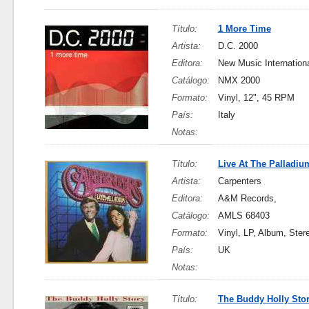
Título:
1 More Time
Artista:
D.C. 2000
Editora:
New Music International
Catálogo:
NMX 2000
Formato:
Vinyl, 12", 45 RPM
País:
Italy
Notas:
Título:
Live At The Palladiu
Artista:
Carpenters
Editora:
A&M Records,
Catálogo:
AMLS 68403
Formato:
Vinyl, LP, Album, Ster
País:
UK
Notas:
Título:
The Buddy Holly Sto