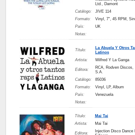
Ltd., Damont
Catálogo:
JIVE 114
Formato:
Vinyl, 7", 45 RPM, Sin
País:
UK
Notas:
La Abuela Y Otros T
Título:
Latinos
Artista:
Wilfred Y La Ganga
RCA, Rodven Discos, 
Editora:
S.A.
Catálogo:
85036
Formato:
Vinyl, LP, Album
País:
Venezuela
Notas:
Título:
Mai Tai
Artista:
Mai Tai
Injection Disco Dance 
Editora: