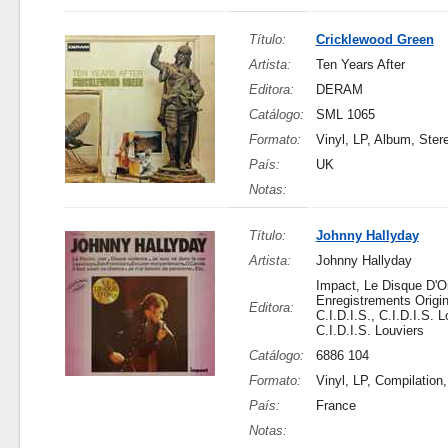
Título:
Cricklewood Green
Artista:
Ten Years After
Editora:
DERAM
Catálogo:
SML 1065
Formato:
Vinyl, LP, Album, Ster
País:
UK
Notas:
Título:
Johnny Hallyday
Artista:
Johnny Hallyday
Impact, Le Disque D'Or
Enregistrements Origi
Editora:
C.I.D.I.S., C.I.D.I.S. L
C.I.D.I.S. Louviers
Catálogo:
6886 104
Formato:
Vinyl, LP, Compilation
País:
France
Notas: