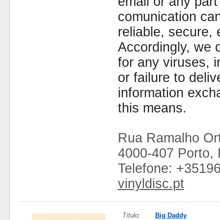
email or any part
comunication can
reliable, secure, 
Accordingly, we d
for any viruses,
or failure to deliv
information exc
this means.
Rua Ramalho Ort
4000-407 Porto, 
Telefone: +3519
vinyldisc.pt
Título:
Big Daddy