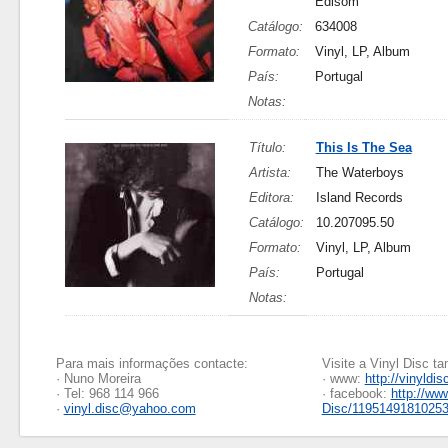
Edisom
Catálogo:
634008
Formato:
Vinyl, LP, Album
País:
Portugal
Notas:
Título:
This Is The Sea
Artista:
The Waterboys
Editora:
Island Records
Catálogo:
10.207095.50
Formato:
Vinyl, LP, Album
País:
Portugal
Notas:
Para mais informações contacte:
Visite a Vinyl Disc 
· Nuno Moreira
· www:
http://vinyldis
· Tel: 968 114 966
· facebook:
http://ww
·
vinyl.disc@yahoo.com
Disc/1195149181025