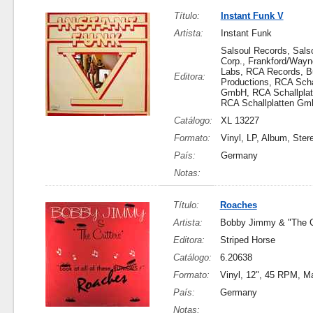
Título:
Instant Funk V
Artista:
Instant Funk
Salsoul Records, Sals
Corp., Frankford/Wayn
Labs, RCA Records, B
Editora:
Productions, RCA Scha
GmbH, RCA Schallpla
RCA Schallplatten G
Catálogo:
XL 13227
Formato:
Vinyl, LP, Album, Ster
País:
Germany
Notas:
Título:
Roaches
Artista:
Bobby Jimmy & "The Cr
Editora:
Striped Horse
Catálogo:
6.20638
Formato:
Vinyl, 12", 45 RPM, Ma
País:
Germany
Notas: