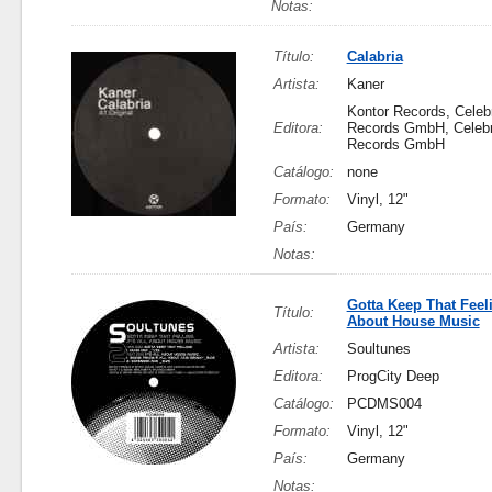
Notas:
Título:
Calabria
Artista:
Kaner
Kontor Records, Celeb
Editora:
Records GmbH, Celebr
Records GmbH
Catálogo:
none
Formato:
Vinyl, 12"
País:
Germany
Notas:
Gotta Keep That Feelin
Título:
About House Music
Artista:
Soultunes
Editora:
ProgCity Deep
Catálogo:
PCDMS004
Formato:
Vinyl, 12"
País:
Germany
Notas: