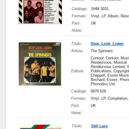
Catálogo:
SHM 3031
Formato:
Vinyl, LP, Album, Reis
País:
UK
Notas:
Título:
Stop, Look, Listen
Artista:
The Spinners
Contour, Contour, Musi
Rendezvous, Musical
Rendezvous Limited, S
Editora:
Publications, Copyright
Chappell, Essex Musi
Birchard, Essex, Phono
Phonodisc Ltd.
Catálogo:
6870 529
Formato:
Vinyl, LP, Compilation,
País:
UK
Notas:
Título:
Still Lazy