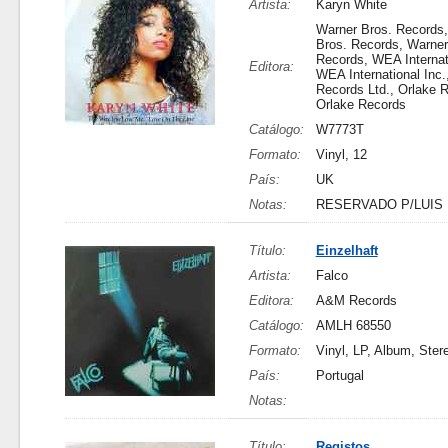
Artista:
Karyn White
Warner Bros. Records
Bros. Records, Warner
Records, WEA Internati
Editora:
WEA International Inc
Records Ltd., Orlake 
Orlake Records
Catálogo:
W7773T
Formato:
Vinyl, 12
País:
UK
Notas:
RESERVADO P/LUIS
Título:
Einzelhaft
Artista:
Falco
Editora:
A&M Records
Catálogo:
AMLH 68550
Formato:
Vinyl, LP, Album, Ster
País:
Portugal
Notas:
Título:
Registos