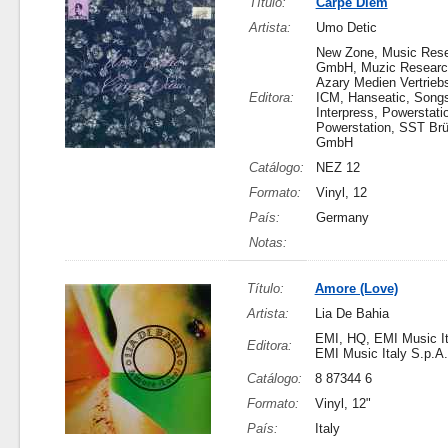
Título:
Carpe Diem
Artista:
Umo Detic
New Zone, Music Res
GmbH, Muzic Resear
Azary Medien Vertrie
Editora:
ICM, Hanseatic, Songs
Interpress, Powerstati
Powerstation, SST B
GmbH
Catálogo:
NEZ 12
Formato:
Vinyl, 12
País:
Germany
Notas:
Título:
Amore (Love)
Artista:
Lia De Bahia
EMI, HQ, EMI Music It
Editora:
EMI Music Italy S.p.A.
Catálogo:
8 87344 6
Formato:
Vinyl, 12"
País:
Italy