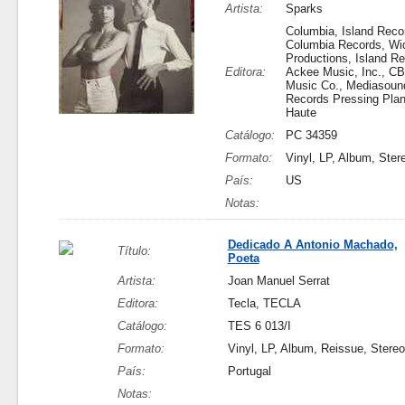
Artista:
Sparks
Columbia, Island Recor
Columbia Records, Wi
Productions, Island Re
Editora:
Ackee Music, Inc., CBS
Music Co., Mediasoun
Records Pressing Plant
Haute
Catálogo:
PC 34359
Formato:
Vinyl, LP, Album, Ster
País:
US
Notas:
Dedicado A Antonio Machado,
Título:
Poeta
Artista:
Joan Manuel Serrat
Editora:
Tecla, TECLA
Catálogo:
TES 6 013/I
Formato:
Vinyl, LP, Album, Reissue, Stereo
País:
Portugal
Notas: