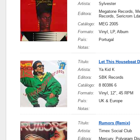
Artista:
Sylvester
Megatone Records, M
Editora:
Records, Sericrom Lda
Catálogo:
MEG 2005
Formato:
Vinyl, LP, Album
País:
Portugal
Notas:
Título:
Let This Housebeat 
Artista:
Ya Kid K
Editora:
SBK Records
Catálogo:
8 80386 6
Formato:
Vinyl, 12", 45 RPM
País:
UK & Europe
Notas:
Título:
Rumors (Remix)
Artista:
Timex Social Club
Editora:
Mercury, Polygram Di