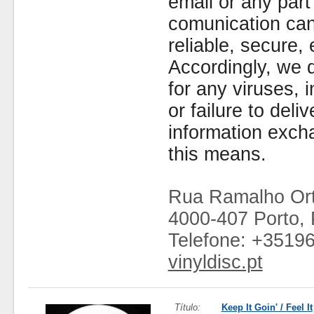
email or any part
comunication can
reliable, secure, 
Accordingly, we d
for any viruses,
or failure to deliv
information exc
this means.
Rua Ramalho Ort
4000-407 Porto, 
Telefone: +3519
vinyldisc.pt
Título:
Keep It Goin' / Feel It