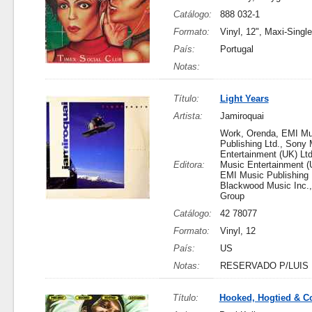
Catálogo:
888 032-1
Formato:
Vinyl, 12", Maxi-Sing
País:
Portugal
Notas:
Título:
Light Years
Artista:
Jamiroquai
Work, Orenda, EMI Mu
Publishing Ltd., Sony
Entertainment (UK) Lt
Editora:
Music Entertainment (U
EMI Music Publishing 
Blackwood Music Inc.
Group
Catálogo:
42 78077
Formato:
Vinyl, 12
País:
US
Notas:
RESERVADO P/LUIS
Título:
Hooked, Hogtied & Co