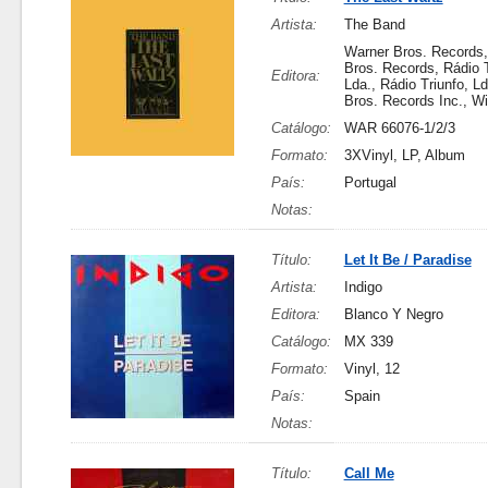
Artista:
The Band
Warner Bros. Records
Bros. Records, Rádio T
Editora:
Lda., Rádio Triunfo, L
Bros. Records Inc., Wi
Catálogo:
WAR 66076-1/2/3
Formato:
3XVinyl, LP, Album
País:
Portugal
Notas:
Título:
Let It Be / Paradise
Artista:
Indigo
Editora:
Blanco Y Negro
Catálogo:
MX 339
Formato:
Vinyl, 12
País:
Spain
Notas:
Título:
Call Me