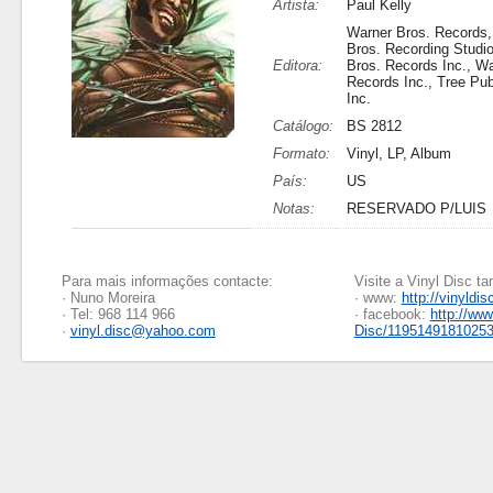
Artista:
Paul Kelly
Warner Bros. Records,
Bros. Recording Studi
Editora:
Bros. Records Inc., Wa
Records Inc., Tree Pub
Inc.
Catálogo:
BS 2812
Formato:
Vinyl, LP, Album
País:
US
Notas:
RESERVADO P/LUIS
Para mais informações contacte:
Visite a Vinyl Disc 
· Nuno Moreira
· www:
http://vinyldis
· Tel: 968 114 966
· facebook:
http://ww
·
vinyl.disc@yahoo.com
Disc/1195149181025