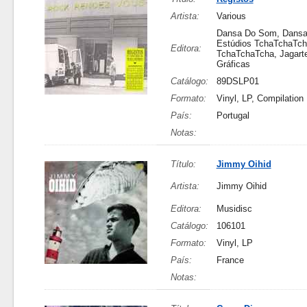
Artista:
Various
Dansa Do Som, Dansa
Estúdios TchaTchaTch
Editora:
TchaTchaTcha, Jagarte
Gráficas
Catálogo:
89DSLP01
Formato:
Vinyl, LP, Compilation
País:
Portugal
Notas:
Título:
Jimmy Oihid
Artista:
Jimmy Oihid
Editora:
Musidisc
Catálogo:
106101
Formato:
Vinyl, LP
País:
France
Notas: