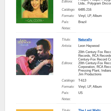
Editora:
Ltda., Polygram Disco
Catálogo:
6485.216
Formato:
Vinyl, LP, Album
País:
Brazil
Notas:
Título:
Naturally
Artista:
Leon Haywood
20th Century Fox Rec
Records, RCA Records
Century-Fox Record Co
Editora:
20th Century-Fox Reco
Corporation, RCA Rec
Pressing Plant, Indian
Jim Productions
Catálogo:
T-613
Formato:
Vinyl, LP, Album
País:
US
Notas:
Título:
The Last Waltz