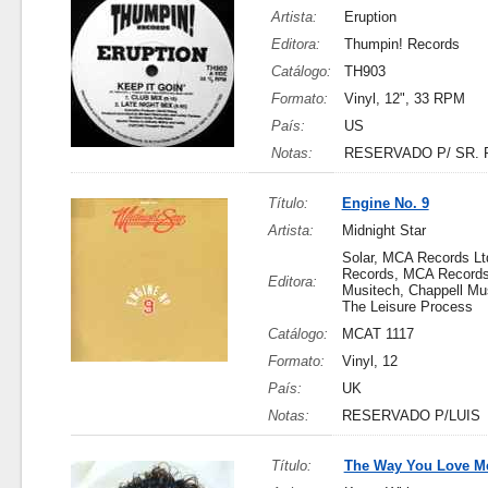
Artista:
Eruption
Editora:
Thumpin! Records
Catálogo:
TH903
Formato:
Vinyl, 12", 33 RPM
País:
US
Notas:
RESERVADO P/ SR. 
Título:
Engine No. 9
Artista:
Midnight Star
Solar, MCA Records Ltd
Records, MCA Records 
Editora:
Musitech, Chappell Mus
The Leisure Process
Catálogo:
MCAT 1117
Formato:
Vinyl, 12
País:
UK
Notas:
RESERVADO P/LUIS
Título:
The Way You Love M