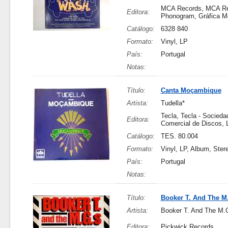
MCA Records, MCA Re
Editora:
Phonogram, Gráfica M
Catálogo:
6328 840
Formato:
Vinyl, LP
País:
Portugal
Notas:
Título:
Canta Moçambique
Artista:
Tudella*
Tecla, Tecla - Socieda
Editora:
Comercial de Discos, 
Catálogo:
TES. 80.004
Formato:
Vinyl, LP, Album, Ster
País:
Portugal
Notas:
Título:
Booker T. And The M
Artista:
Booker T. And The M.
Editora:
Pickwick Records