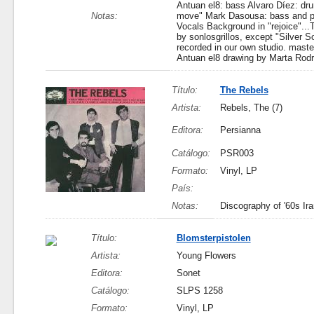
Antuan el8: bass Alvaro Díez: dru
Notas:
move" Mark Dasousa: bass and pia
Vocals Background in "rejoice"...
by sonlosgrillos, except "Silve
recorded in our own studio. maste
Antuan el8 drawing by Marta Rod
Título:
The Rebels
Artista:
Rebels, The (7)
Editora:
Persianna
Catálogo:
PSR003
Formato:
Vinyl, LP
País:
Notas:
Discography of '60s Ira
Título:
Blomsterpistolen
Artista:
Young Flowers
Editora:
Sonet
Catálogo:
SLPS 1258
Formato:
Vinyl, LP