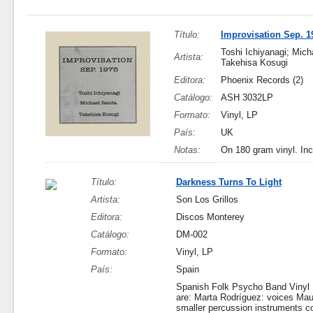
Título:
Improvisation Sep. 1
Toshi Ichiyanagi; Mich
Artista:
Takehisa Kosugi
Editora:
Phoenix Records (2)
Catálogo:
ASH 3032LP
Formato:
Vinyl, LP
País:
UK
Notas:
On 180 gram vinyl. Inc
Título:
Darkness Turns To Light
Artista:
Son Los Grillos
Editora:
Discos Monterey
Catálogo:
DM-002
Formato:
Vinyl, LP
País:
Spain
Spanish Folk Psycho Band Vinyl 1
are: Marta Rodríguez: voices Mauri
smaller percussion instruments co