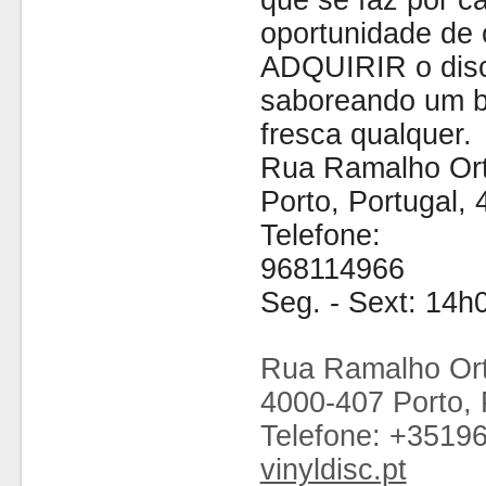
que se faz por cá
oportunidade de 
ADQUIRIR o disc
saboreando um b
fresca qualquer.
Rua Ramalho Ort
Porto, Portugal,
Telefone:
968114966
Seg. - Sext: 14h
Rua Ramalho Ort
4000-407 Porto, 
Telefone: +3519
vinyldisc.pt