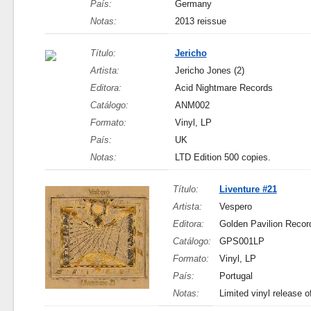
País:
Germany
Notas:
2013 reissue
Título:
Jericho
Artista:
Jericho Jones (2)
Editora:
Acid Nightmare Records
Catálogo:
ANM002
Formato:
Vinyl, LP
País:
UK
Notas:
LTD Edition 500 copies.
Título:
Liventure #21
Artista:
Vespero
Editora:
Golden Pavilion Recor
Catálogo:
GPS001LP
Formato:
Vinyl, LP
País:
Portugal
Notas:
Limited vinyl release of