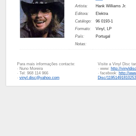
Artista:
Hank Williams Jr.
Editora:
Elektra
Catálogo:
96 0193-1
Formato:
Vinyl, LP
País:
Portugal
Notas:
Para mais informações contacte:
Visite a Vinyl Disc 
· Nuno Moreira
· www:
http://vinyldis
· Tel: 968 114 966
· facebook:
http://ww
·
vinyl.disc@yahoo.com
Disc/1195149181025