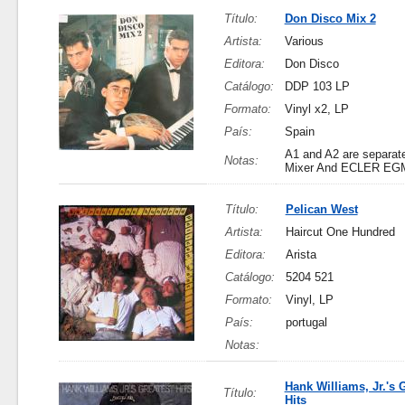
Título:
Don Disco Mix 2
Artista:
Various
Editora:
Don Disco
Catálogo:
DDP 103 LP
Formato:
Vinyl x2, LP
País:
Spain
A1 and A2 are separa
Notas:
Mixer And ECLER EGM 
Título:
Pelican West
Artista:
Haircut One Hundred
Editora:
Arista
Catálogo:
5204 521
Formato:
Vinyl, LP
País:
portugal
Notas:
Hank Williams, Jr.'s 
Título:
Hits