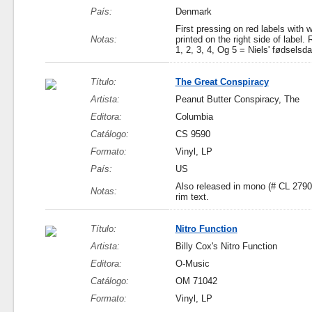
País:
Denmark
First pressing on red labels with
Notas:
printed on the right side of label. 
1, 2, 3, 4, Og 5 = Niels' fødselsda
Título:
The Great Conspiracy
Artista:
Peanut Butter Conspiracy, The
Editora:
Columbia
Catálogo:
CS 9590
Formato:
Vinyl, LP
País:
US
Also released in mono (# CL 2790).
Notas:
rim text.
Título:
Nitro Function
Artista:
Billy Cox's Nitro Function
Editora:
O-Music
Catálogo:
OM 71042
Formato:
Vinyl, LP