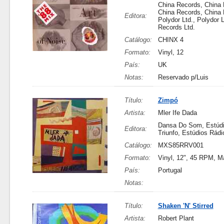
China Records, China 
China Records, China 
Editora:
Polydor Ltd., Polydor L
Records Ltd.
Catálogo:
CHINX 4
Formato:
Vinyl, 12
País:
UK
Notas:
Reservado p/Luis
Título:
Zimpó
Artista:
Mler Ife Dada
Dansa Do Som, Estúdi
Editora:
Triunfo, Estúdios Rádi
Catálogo:
MXS85RRV001
Formato:
Vinyl, 12", 45 RPM, M
País:
Portugal
Notas:
Título:
Shaken 'N' Stirred
Artista:
Robert Plant