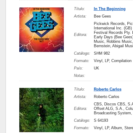
Título:
In The Beginning
Artista:
Bee Gees
Pickwick Records, Pi
International Inc. (GB) 
Festival Records Pty. 
Editora:
Early Days (Bee Gees)
Music, Robbins Music,
Bernstein, Abigail Mus
Catálogo:
SHM 982
Formato:
Vinyl, LP, Compilation
País:
UK
Notas:
Título:
Roberto Carlos
Artista:
Roberto Carlos
CBS, Discos CBS, S.A
Editora:
Offset ALG, S.A., Col
Broadcasting System, 
Catálogo:
S 64193
Formato:
Vinyl, LP, Album, Ster