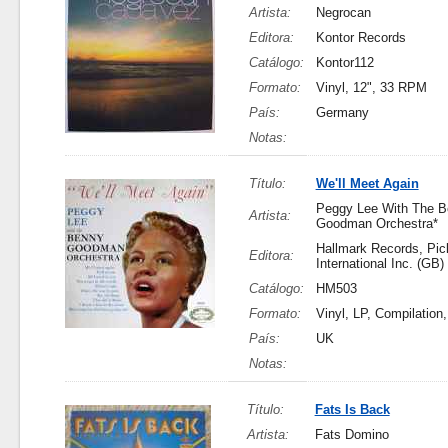
Artista:
Negrocan
Editora:
Kontor Records
Catálogo:
Kontor112
Formato:
Vinyl, 12", 33 RPM
País:
Germany
Notas:
Título:
We'll Meet Again
Peggy Lee With The 
Artista:
Goodman Orchestra*
Hallmark Records, Pic
Editora:
International Inc. (GB) 
Catálogo:
HM503
Formato:
Vinyl, LP, Compilation
País:
UK
Notas:
Título:
Fats Is Back
Artista:
Fats Domino