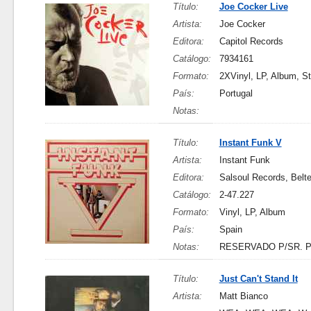
Título:
Joe Cocker Live
Artista:
Joe Cocker
Editora:
Capitol Records
Catálogo:
7934161
Formato:
2XVinyl, LP, Album, S
País:
Portugal
Notas:
Título:
Instant Funk V
Artista:
Instant Funk
Editora:
Salsoul Records, Belte
Catálogo:
2-47.227
Formato:
Vinyl, LP, Album
País:
Spain
Notas:
RESERVADO P/SR. 
Título:
Just Can't Stand It
Artista:
Matt Bianco