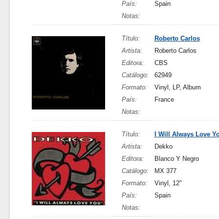
País:
Spain
Notas:
Título:
Roberto Carlos
Artista:
Roberto Carlos
Editora:
CBS
Catálogo:
62949
Formato:
Vinyl, LP, Album
País:
France
Notas:
Título:
I Will Always Love Y
Artista:
Dekko
Editora:
Blanco Y Negro
Catálogo:
MX 377
Formato:
Vinyl, 12"
País:
Spain
Notas: