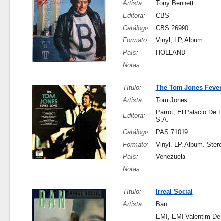
Artista:
Tony Bennett
Editora:
CBS
Catálogo:
CBS 26990
Formato:
Vinyl, LP, Album
País:
HOLLAND
Notas:
Título:
The Tom Jones Feve
Artista:
Tom Jones
Parrot, El Palacio De 
Editora:
S.A.
Catálogo:
PAS 71019
Formato:
Vinyl, LP, Album, Ster
País:
Venezuela
Notas:
Título:
Irreal Social
Artista:
Ban
EMI, EMI-Valentim De 