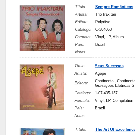
Título:
Sempre Românticos
Artista:
Trio Irakitan
Editora:
Polydisc
Catálogo:
C-304050
Formato:
Vinyl, LP, Album
País:
Brazil
Notas:
Título:
Seus Sucessos
Artista:
Agepê
Continental, Continenta
Editora:
Gravações Elétricas S
Catálogo:
1-07-405-137
Formato:
Vinyl, LP, Compilation
País:
Brazil
Notas:
Título:
The Art Of Excellenc