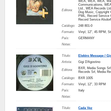
WEA, WEA, WEA, Wa
Communications, WEA
Ltd., WEA Records Lt
Editora:
Dog Music, Copyright C
PWL, Record Service
Record Service Alsdor
Catálogo:
248 801-0
Formato:
Vinyl, 12", 45 RPM, S
País:
GERMANY
Notas:
Título:
Elektro Message / Gig
Artista:
Gigi D'Agostino
BXR, Media Songs Srl
Editora:
Records Srl, Media Re
Catálogo:
BXR 1005
Formato:
Vinyl, 12", 33 RPM
País:
Italy
Notas:
Título:
Cada Vez