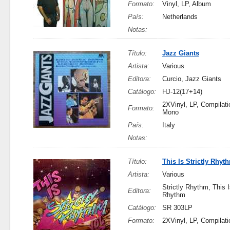
Formato:
Vinyl, LP, Album
País:
Netherlands
Notas:
Título:
Jazz Giants
Artista:
Various
Editora:
Curcio, Jazz Giants
Catálogo:
HJ-12(17+14)
2XVinyl, LP, Compilati
Formato:
Mono
País:
Italy
Notas:
Título:
This Is Strictly Rhyt
Artista:
Various
Strictly Rhythm, This I
Editora:
Rhythm
Catálogo:
SR 303LP
Formato:
2XVinyl, LP, Compilati