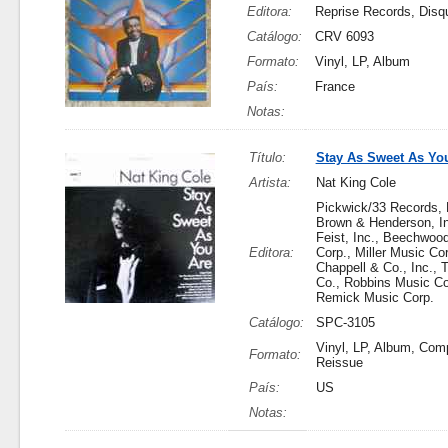
Editora:
Reprise Records, Dis
Catálogo:
CRV 6093
Formato:
Vinyl, LP, Album
País:
France
Notas:
Título:
Stay As Sweet As Yo
Artista:
Nat King Cole
Pickwick/33 Records,
Brown & Henderson, In
Feist, Inc., Beechwoo
Editora:
Corp., Miller Music Cor
Chappell & Co., Inc., 
Co., Robbins Music Co
Remick Music Corp.
Catálogo:
SPC-3105
Vinyl, LP, Album, Comp
Formato:
Reissue
País:
US
Notas: