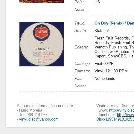
País:
US
Notas:
Título:
Oh Boy (Remix) / Dan
Artista:
Klatsch!
Fresh Fruit Records, F
Records, Fresh Fruit 
Editora:
Vernoth Publishing, 
Of The Two P(i)eters,
Import, Sony/CBS, Ha
Catálogo:
Fruit 004/R
Formato:
Vinyl, 12", 33 RPM
País:
Netherlands
Notas:
Para mais informações contacte:
Visite a Vinyl Disc 
· Nuno Moreira
· www:
http://vinyldis
· Tel: 968 114 966
· facebook:
http://ww
·
vinyl.disc@yahoo.com
Disc/1195149181025