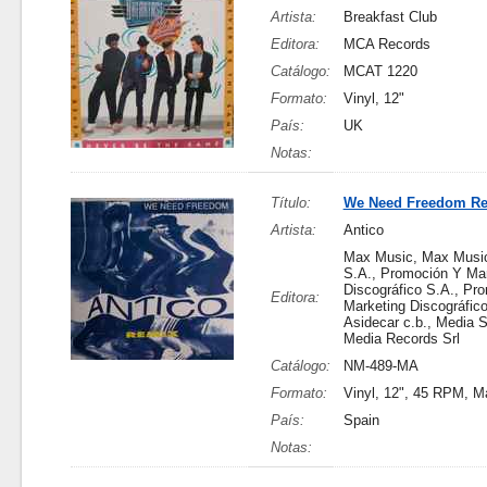
Artista:
Breakfast Club
Editora:
MCA Records
Catálogo:
MCAT 1220
Formato:
Vinyl, 12"
País:
UK
Notas:
Título:
We Need Freedom R
Artista:
Antico
Max Music, Max Music,
S.A., Promoción Y Mar
Discográfico S.A., Pr
Editora:
Marketing Discográfico
Asidecar c.b., Media S
Media Records Srl
Catálogo:
NM-489-MA
Formato:
Vinyl, 12", 45 RPM, M
País:
Spain
Notas: