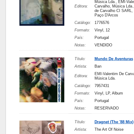
Música Lda., EMI-Val
Editora:
Carvalho, Música Lda.
de Carvalho CI SARL,
Paço D'Arcos
Catálogo:
1776576
Formato:
Vinyl, 12
País:
Portugal
Notas:
VENDIDO
Título:
Mundo De Aventuras
Artista:
Ban
EMI-Valentim De Carva
Editora:
Música Lda.
Catálogo:
7957431
Formato:
Vinyl, LP, Album
País:
Portugal
Notas:
RESERVADO
Título:
Dragnet (The '88 Mix)
Artista:
The Art Of Noise