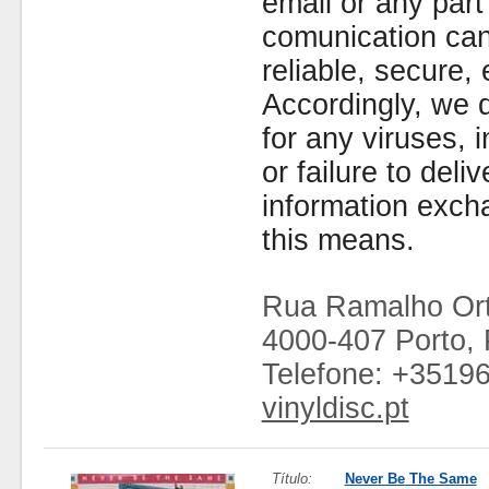
email or any part
comunication can
reliable, secure, 
Accordingly, we d
for any viruses,
or failure to deliv
information exc
this means.
Rua Ramalho Ort
4000-407 Porto, 
Telefone: +3519
vinyldisc.pt
Título:
Never Be The Same