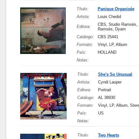
Título:
Panique Organisée
Artista:
Louis Chedid
CBS, Studio Ramsès, 
Editora:
Ramsès, Dyam
Catálogo:
CBS 25441
Formato:
Vinyl, LP, Album
País:
HOLLAND
Notas:
Título:
She's So Unusual
Artista:
Cyndi Lauper
Editora:
Portrait
Catálogo:
AL 38930
Formato:
Vinyl, LP, Album, Ster
País:
US
Notas:
Título:
Two Hearts