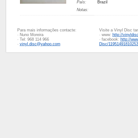
País:
Brazil
Notas:
Para mais informações contacte:
Visite a Vinyl Disc 
· Nuno Moreira
· www:
http://vinyldis
· Tel: 968 114 966
· facebook:
http://ww
·
vinyl.disc@yahoo.com
Disc/1195149181025