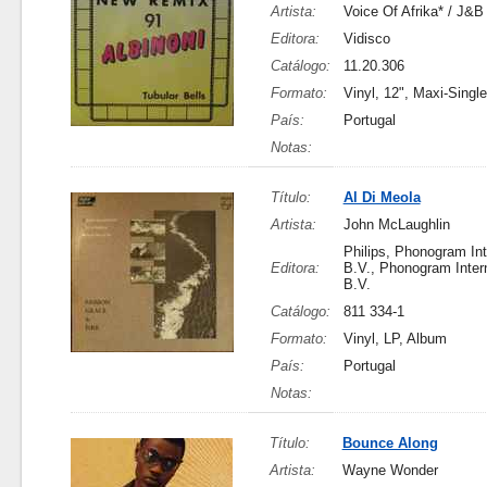
Artista:
Voice Of Afrika* / J&B
Editora:
Vidisco
Catálogo:
11.20.306
Formato:
Vinyl, 12", Maxi-Single
País:
Portugal
Notas:
Título:
Al Di Meola
Artista:
John McLaughlin
Philips, Phonogram Int
Editora:
B.V., Phonogram Intern
B.V.
Catálogo:
811 334-1
Formato:
Vinyl, LP, Album
País:
Portugal
Notas:
Título:
Bounce Along
Artista:
Wayne Wonder