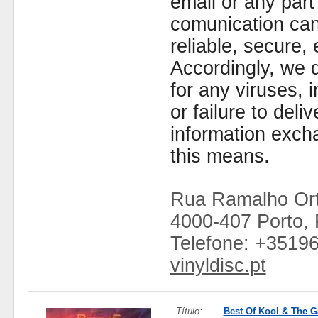
email or any part
comunication can
reliable, secure, 
Accordingly, we d
for any viruses,
or failure to deliv
information exc
this means.
Rua Ramalho Ort
4000-407 Porto, 
Telefone: +3519
vinyldisc.pt
Título:
Best Of Kool & The 