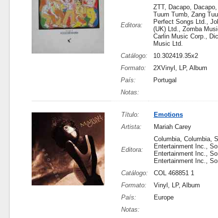
ZTT, Dacapo, Dacapo,
Tuum Tumb, Zang Tu
Perfect Songs Ltd., J
Editora:
(UK) Ltd., Zomba Music
Carlin Music Corp., D
Music Ltd.
Catálogo:
10.302419.35x2
Formato:
2XVinyl, LP, Album
País:
Portugal
Notas:
Título:
Emotions
Artista:
Mariah Carey
Columbia, Columbia, 
Entertainment Inc., S
Editora:
Entertainment Inc., S
Entertainment Inc., S
Catálogo:
COL 468851 1
Formato:
Vinyl, LP, Album
País:
Europe
Notas: