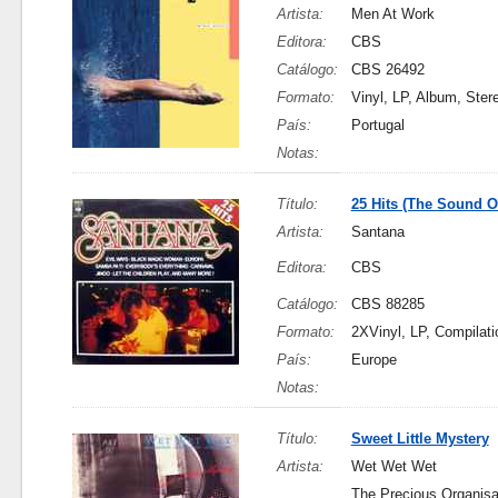
Artista:
Men At Work
Editora:
CBS
Catálogo:
CBS 26492
Formato:
Vinyl, LP, Album, Ster
País:
Portugal
Notas:
Título:
25 Hits (The Sound O
Artista:
Santana
Editora:
CBS
Catálogo:
CBS 88285
Formato:
2XVinyl, LP, Compilati
País:
Europe
Notas:
Título:
Sweet Little Mystery
Artista:
Wet Wet Wet
The Precious Organisa