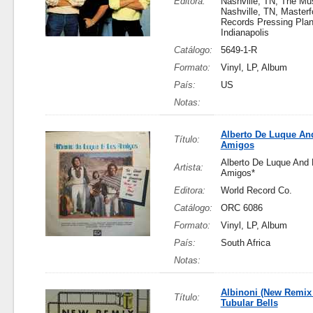
Editora:
Nashville, TN, The Mus
Nashville, TN, Master
Records Pressing Plan
Indianapolis
Catálogo:
5649-1-R
Formato:
Vinyl, LP, Album
País:
US
Notas:
Alberto De Luque An
Título:
Amigos
Alberto De Luque And 
Artista:
Amigos*
Editora:
World Record Co.
Catálogo:
ORC 6086
Formato:
Vinyl, LP, Album
País:
South Africa
Notas:
Albinoni (New Remix 
Título:
Tubular Bells