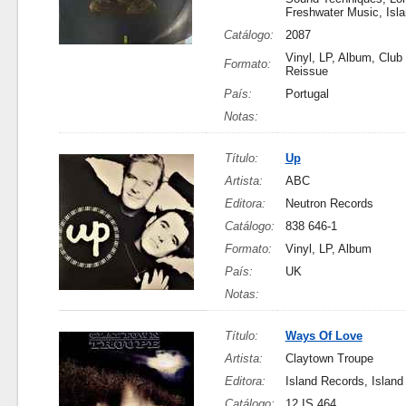
Freshwater Music, Isl
Catálogo:
2087
Vinyl, LP, Album, Club 
Formato:
Reissue
País:
Portugal
Notas:
Título:
Up
Artista:
ABC
Editora:
Neutron Records
Catálogo:
838 646-1
Formato:
Vinyl, LP, Album
País:
UK
Notas:
Título:
Ways Of Love
Artista:
Claytown Troupe
Editora:
Island Records, Islan
Catálogo:
12 IS 464