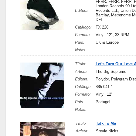
FFRR, FFRR, FFRR, 
London Records 90 Lt
Editora:
Records Ltd., Union De
Barclay, Metronome M
DFI
Catálogo:
FX 226
Formato:
Vinyl, 12", 33 RPM
País:
UK & Europe
Notas:
Título:
Let's Turn Our Love 
Artista:
The Big Supreme
Editora:
Polydor, Polygram Di
Catálogo:
885 041-1
Formato:
Vinyl, 12"
País:
Portugal
Notas:
Título:
Talk To Me
Artista:
Stevie Nicks