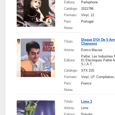
Editora:
Parlophone
Catálogo:
2011786
Formato:
Vinyl, 12
País:
Portugal
Notas:
Disque D'Or De 5 An
Título:
Chansons
Artista:
Enrico Macias
Pathé, Les Industries
Editora:
Et Electriques Pathé M
S.I.A.T.
Catálogo:
STX 225
Formato:
Vinyl, LP, Compilation
País:
France
Notas:
Título:
Lime 3
Artista:
Lime
Editora:
Polydor