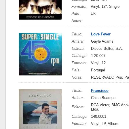
Formato:
Vinyl, 12", Single
País:
UK
Notas:
Título:
Love Fever
Artista:
Gayle Adams
Editora:
Discos Belter, S.A.
Catálogo:
1-20.007
Formato:
Vinyl, 12
País:
Portugal
Notas:
RESERVADO P/sr. Pa
Título:
Francisco
Artista:
Chico Buarque
RCA Victor, BMG Ariol
Editora:
Ltda.
Catálogo:
140.0001
Formato:
Vinyl, LP, Album