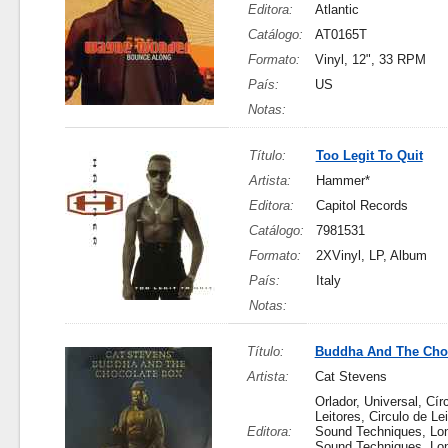
Editora:
Atlantic
Catálogo:
AT0165T
Formato:
Vinyl, 12", 33 RPM
País:
US
Notas:
Título:
Too Legit To Quit
Artista:
Hammer*
Editora:
Capitol Records
Catálogo:
7981531
Formato:
2XVinyl, LP, Album
País:
Italy
Notas:
Título:
Buddha And The Cho
Artista:
Cat Stevens
Orlador, Universal, Cír
Leitores, Circulo de Lei
Editora:
Sound Techniques, Lo
Sound Techniques, Lo