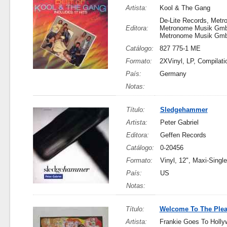
Artista:
Kool & The Gang
De-Lite Records, Metr
Editora:
Metronome Musik Gm
Metronome Musik Gm
Catálogo:
827 775-1 ME
Formato:
2XVinyl, LP, Compilati
País:
Germany
Notas:
Título:
Sledgehammer
Artista:
Peter Gabriel
Editora:
Geffen Records
Catálogo:
0-20456
Formato:
Vinyl, 12", Maxi-Sing
País:
US
Notas:
Título:
Welcome To The Ple
Artista:
Frankie Goes To Holl