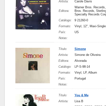
Artista:
Carole Davis
Warner Bros. Records,
Editora:
Bros. Records, Sterlin
Specialty Records Cor
Catálogo:
9 21260-0
Formato:
Vinyl, 12", Maxi-Single
País:
US
Notas:
Título:
Simone
Artista:
Simone de Oliveira
Editora:
Alvorada
Catálogo:
LP-S-98-14
Formato:
Vinyl, LP, Album
País:
Portugal
Notas:
Título:
You & Me
Artista:
Lisa B