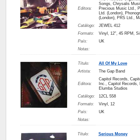
Songs, Chrysalis Music
Editora:
Precious Music Ltd.,
Ltd. (London), Phonog
(London), PRS Ltd., 
Catálogo:
JEWEL 412
Formato:
Vinyl, 12", 45 RPM, Si
País:
UK
Notas:
Título:
All Of My Love
Artista:
The Gap Band
Capitol Records, Capit
Editora:
Inc., Capitol Records, 
Elumba Studios
Catálogo:
12CL 558
Formato:
Vinyl, 12
País:
UK
Notas:
Título:
Serious Money