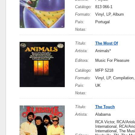
Catálogo:
813 066-1
Formato:
Vinyl, LP, Album
País:
Portugal
Notas:
Título:
The Most Of
Artista:
Animals*
Editora:
Music For Pleasure
Catálogo:
MFP 5218
Formato:
Vinyl, LP, Compilation
País:
UK
Notas:
Título:
The Touch
Artista:
Alabama
RCA Victor, RCA/Ariol
International, RCA/Ario
International, The Musi