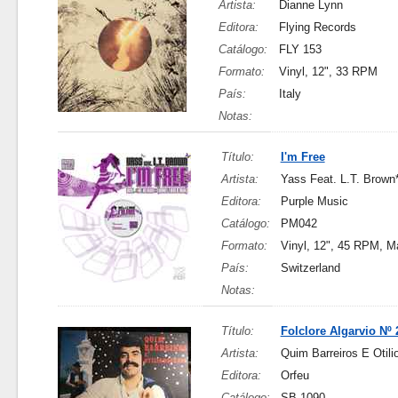
Artista:
Dianne Lynn
Editora:
Flying Records
Catálogo:
FLY 153
Formato:
Vinyl, 12", 33 RPM
País:
Italy
Notas:
Título:
I'm Free
Artista:
Yass Feat. L.T. Brown
Editora:
Purple Music
Catálogo:
PM042
Formato:
Vinyl, 12", 45 RPM, M
País:
Switzerland
Notas:
Título:
Folclore Algarvio Nº 
Artista:
Quim Barreiros E Otili
Editora:
Orfeu
Catálogo:
SB 1090