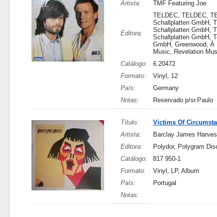
Artista:
TMF Featuring Joe
TELDEC, TELDEC, T
Schallplatten GmbH,
Schallplatten GmbH,
Editora:
Schallplatten GmbH, T
GmbH, Greenwood, À 
Music, Revelation Mu
Catálogo:
6.20472
Formato:
Vinyl, 12
País:
Germany
Notas:
Reservado p/sr.Paulo
Título:
Victims Of Circumst
Artista:
Barclay James Harves
Editora:
Polydor, Polygram Di
Catálogo:
817 950-1
Formato:
Vinyl, LP, Album
País:
Portugal
Notas: