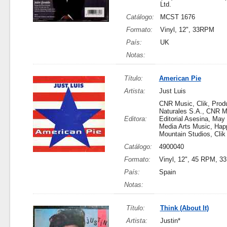
Ltd.
Catálogo:
MCST 1676
Formato:
Vinyl, 12", 33RPM
País:
UK
Notas:
Título:
American Pie
Artista:
Just Luis
CNR Music, Clik, Prod
Naturales S.A., CNR M
Editora:
Editorial Asesina, Ma
Media Arts Music, Hap
Mountain Studios, Clik
Catálogo:
4900040
Formato:
Vinyl, 12", 45 RPM, 3
País:
Spain
Notas:
Título:
Think (About It)
Artista:
Justin*