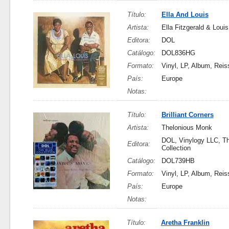
Título:
Ella And Louis
Artista:
Ella Fitzgerald & Loui
Editora:
DOL
Catálogo:
DOL836HG
Formato:
Vinyl, LP, Album, Rei
País:
Europe
Notas:
Título:
Brilliant Corners
Artista:
Thelonious Monk
DOL, Vinylogy LLC, T
Editora:
Collection
Catálogo:
DOL739HB
Formato:
Vinyl, LP, Album, Rei
País:
Europe
Notas:
Título:
Aretha Franklin