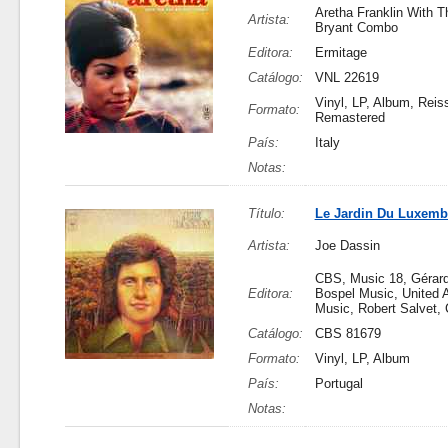
Aretha Franklin With 
Artista:
Bryant Combo
Editora:
Ermitage
Catálogo:
VNL 22619
Vinyl, LP, Album, Reis
Formato:
Remastered
País:
Italy
Notas:
Título:
Le Jardin Du Luxem
Artista:
Joe Dassin
CBS, Music 18, Gérard
Editora:
Bospel Music, United A
Music, Robert Salvet,
Catálogo:
CBS 81679
Formato:
Vinyl, LP, Album
País:
Portugal
Notas: