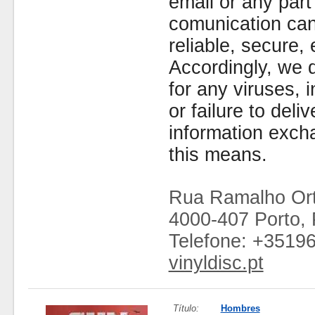
email or any part
comunication can
reliable, secure, 
Accordingly, we d
for any viruses,
or failure to deliv
information exc
this means.
Rua Ramalho Ort
4000-407 Porto, 
Telefone: +3519
vinyldisc.pt
Título:
Hombres