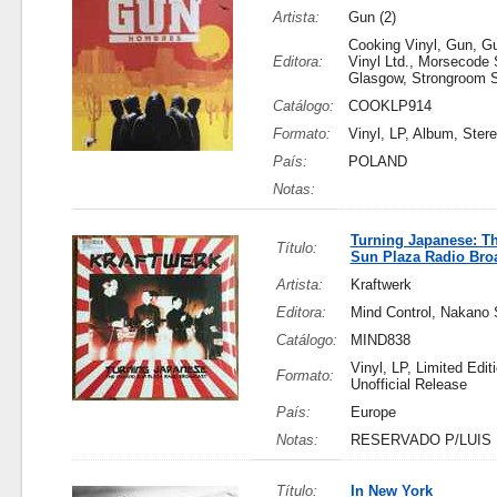
Artista:
Gun (2)
Cooking Vinyl, Gun, G
Editora:
Vinyl Ltd., Morsecode 
Glasgow, Strongroom S
Catálogo:
COOKLP914
Formato:
Vinyl, LP, Album, Ster
País:
POLAND
Notas:
Turning Japanese: T
Título:
Sun Plaza Radio Bro
Artista:
Kraftwerk
Editora:
Mind Control, Nakano 
Catálogo:
MIND838
Vinyl, LP, Limited Edit
Formato:
Unofficial Release
País:
Europe
Notas:
RESERVADO P/LUIS
Título:
In New York