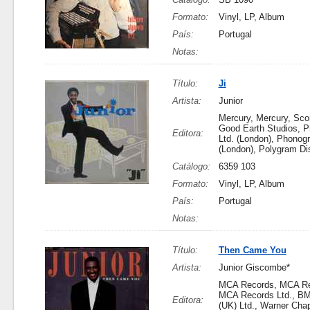
Formato:
Vinyl, LP, Album
País:
Portugal
Notas:
Título:
Ji
Artista:
Junior
Mercury, Mercury, Sco
Good Earth Studios, 
Editora:
Ltd. (London), Phonog
(London), Polygram D
Catálogo:
6359 103
Formato:
Vinyl, LP, Album
País:
Portugal
Notas:
Título:
Then Came You
Artista:
Junior Giscombe*
MCA Records, MCA Rec
MCA Records Ltd., B
Editora:
(UK) Ltd., Warner Cha