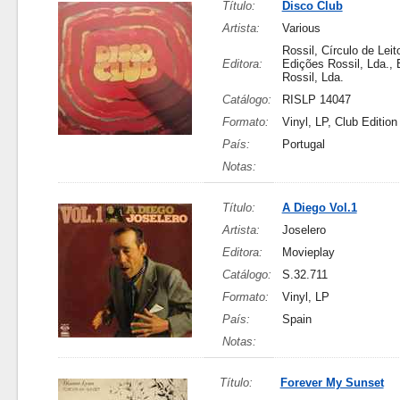
Título:
Disco Club
Artista:
Various
Rossil, Círculo de Leit
Editora:
Edições Rossil, Lda.,
Rossil, Lda.
Catálogo:
RISLP 14047
Formato:
Vinyl, LP, Club Edition
País:
Portugal
Notas:
Título:
A Diego Vol.1
Artista:
Joselero
Editora:
Movieplay
Catálogo:
S.32.711
Formato:
Vinyl, LP
País:
Spain
Notas:
Título:
Forever My Sunset