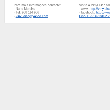
Para mais informações contacte:
Visite a Vinyl Disc 
· Nuno Moreira
· www:
http://vinyldis
· Tel: 968 114 966
· facebook:
http://ww
·
vinyl.disc@yahoo.com
Disc/1195149181025