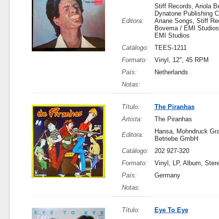
Stiff Records, Ariola B
Dynatone Publishing Co
Editora:
Ariane Songs, Stiff Re
Bovema / EMI Studios
EMI Studios
Catálogo:
TEES-1211
Formato:
Vinyl, 12", 45 RPM
País:
Netherlands
Notas:
Título:
The Piranhas
Artista:
The Piranhas
Hansa, Mohndruck Gr
Editora:
Betriebe GmbH
Catálogo:
202 927-320
Formato:
Vinyl, LP, Album, Ster
País:
Germany
Notas:
Título:
Eye To Eye