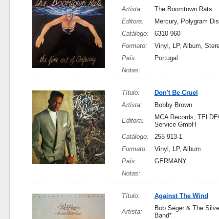
Artista:
The Boomtown Rats
Editora:
Mercury, Polygram Di
Catálogo:
6310 960
Formato:
Vinyl, LP, Album, Ster
País:
Portugal
Notas:
Título:
Don't Be Cruel
Artista:
Bobby Brown
MCA Records, TELDE
Editora:
Service GmbH
Catálogo:
255 913-1
Formato:
Vinyl, LP, Album
País:
GERMANY
Notas:
Título:
Against The Wind
Bob Seger & The Silver
Artista:
Band*