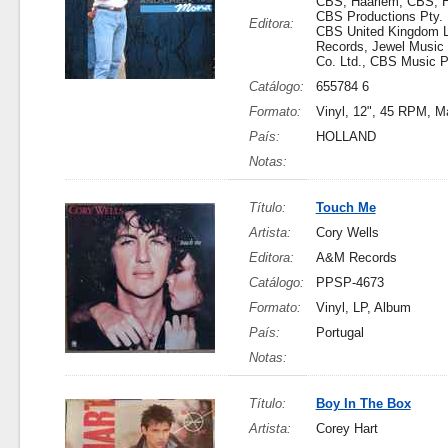
CBS, Haarlem, CBS, H
CBS Productions Pty. 
Editora:
CBS United Kingdom L
Records, Jewel Music 
Co. Ltd., CBS Music P
Catálogo:
655784 6
Formato:
Vinyl, 12", 45 RPM, M
País:
HOLLAND
Notas:
Título:
Touch Me
Artista:
Cory Wells
Editora:
A&M Records
Catálogo:
PPSP-4673
Formato:
Vinyl, LP, Album
País:
Portugal
Notas:
Título:
Boy In The Box
Artista:
Corey Hart