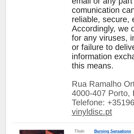
email or any part
comunication can
reliable, secure, 
Accordingly, we d
for any viruses,
or failure to deliv
information exc
this means.
Rua Ramalho Ort
4000-407 Porto, 
Telefone: +3519
vinyldisc.pt
Título:
Burning Sensations