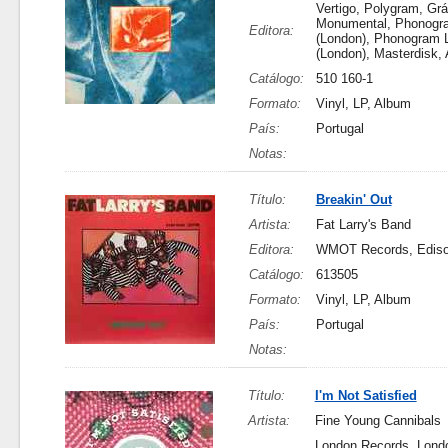
Vertigo, Polygram, Grá
Monumental, Phonogra
Editora:
(London), Phonogram L
(London), Masterdisk, 
Catálogo:
510 160-1
Formato:
Vinyl, LP, Album
País:
Portugal
Notas:
Título:
Breakin' Out
Artista:
Fat Larry's Band
Editora:
WMOT Records, Edis
Catálogo:
613505
Formato:
Vinyl, LP, Album
País:
Portugal
Notas:
Título:
I'm Not Satisfied
Artista:
Fine Young Cannibals
London Records, Lond