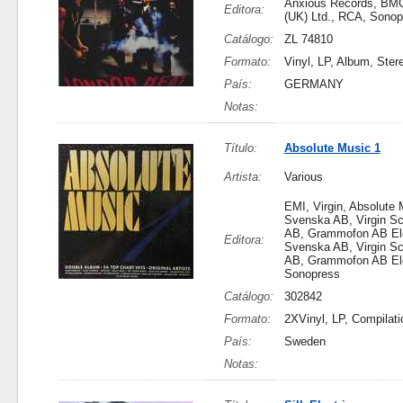
Anxious Records, BM
Editora:
(UK) Ltd., RCA, Sonop
Catálogo:
ZL 74810
Formato:
Vinyl, LP, Album, Ster
País:
GERMANY
Notas:
Título:
Absolute Music 1
Artista:
Various
EMI, Virgin, Absolute
Svenska AB, Virgin Sc
AB, Grammofon AB El
Editora:
Svenska AB, Virgin Sc
AB, Grammofon AB Ele
Sonopress
Catálogo:
302842
Formato:
2XVinyl, LP, Compilati
País:
Sweden
Notas: