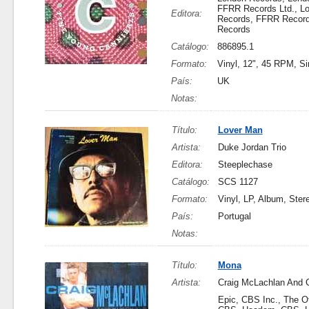
FFRR Records Ltd., L
Editora:
Records, FFRR Record
Records
Catálogo:
886895.1
Formato:
Vinyl, 12", 45 RPM, Si
País:
UK
Notas:
Título:
Lover Man
Artista:
Duke Jordan Trio
Editora:
Steeplechase
Catálogo:
SCS 1127
Formato:
Vinyl, LP, Album, Ster
País:
Portugal
Notas:
Título:
Mona
Artista:
Craig McLachlan And 
Epic, CBS Inc., The Of