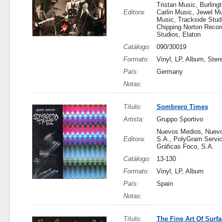
Tristan Music, Burling
Editora:
Carlin Music, Jewel Mu
Music, Trackside Stud
Chipping Norton Recor
Studios, Elaton
Catálogo:
090/30019
Formato:
Vinyl, LP, Album, Ster
País:
Germany
Notas:
Título:
Sombrero Times
Artista:
Gruppo Sportivo
Nuevos Medios, Nuev
Editora:
S.A., PolyGram Servic
Gráficas Foco, S.A.
Catálogo:
13-130
Formato:
Vinyl, LP, Album
País:
Spain
Notas:
Título:
The Fine Art Of Surf