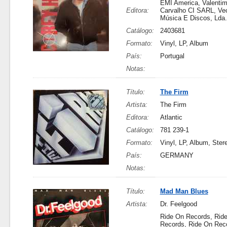
EMI America, Valentim
Editora:
Carvalho CI SARL, Ve
Música E Discos, Lda.
Catálogo:
2403681
Formato:
Vinyl, LP, Album
País:
Portugal
Notas:
Título:
The Firm
Artista:
The Firm
Editora:
Atlantic
Catálogo:
781 239-1
Formato:
Vinyl, LP, Album, Ster
País:
GERMANY
Notas:
Título:
Mad Man Blues
Artista:
Dr. Feelgood
Ride On Records, Rid
Records, Ride On Rec