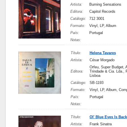
Artista:
Burning Sensations
Editora:
Capitol Records
Catálogo:
712 3001
Formato:
Vinyl, LP, Album
País:
Portugal
Notas:
Título:
Helena Tavares
Artista:
César Morgado
Orfeu, Super Budget, 
Editora:
Trindade & Cia. Lda.,
Lisboa
Catálogo:
SB-1193
Formato:
Vinyl, LP, Album, Comp
País:
Portugal
Notas:
Título:
Ol' Blue Eyes Is Back
Artista:
Frank Sinatra