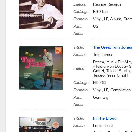
Editora:
Reprise Records
Catálogo:
FS 2155
Formato:
Vinyl, LP, Album, Ster
País:
US
Notas:
Título:
The Great Tom Jones
Artista:
Tom Jones
Decca, Musik Für All
»Telefunken-Decca« Sc
Editora:
GmbH, Teldec-Studio, 
Teldec-Press GmbH
Catálogo:
ND 263
Formato:
Vinyl, LP, Compilation
País:
Germany
Notas:
Título:
In The Blood
Artista:
Londonbeat