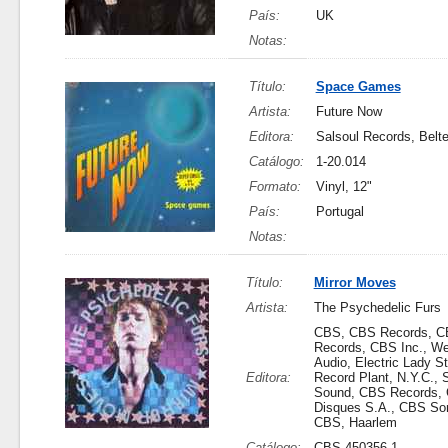
País:
UK
Notas:
Título:
Space Games
Artista:
Future Now
Editora:
Salsoul Records, Belte
Catálogo:
1-20.014
Formato:
Vinyl, 12"
País:
Portugal
Notas:
Título:
Mirror Moves
Artista:
The Psychedelic Furs
CBS, CBS Records, 
Records, CBS Inc., We
Audio, Electric Lady St
Editora:
Record Plant, N.Y.C., S
Sound, CBS Records,
Disques S.A., CBS Son
CBS, Haarlem
Catálogo:
CBS 450356 1