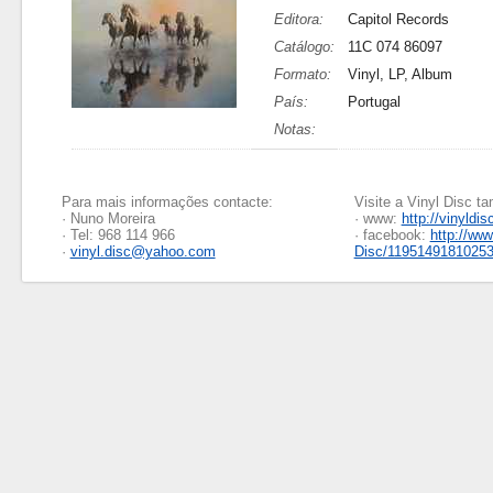
Editora:
Capitol Records
Catálogo:
11C 074 86097
Formato:
Vinyl, LP, Album
País:
Portugal
Notas:
Para mais informações contacte:
Visite a Vinyl Disc 
· Nuno Moreira
· www:
http://vinyldis
· Tel: 968 114 966
· facebook:
http://ww
·
vinyl.disc@yahoo.com
Disc/1195149181025