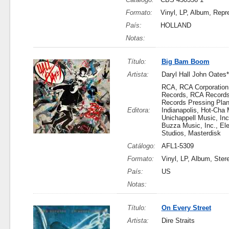
Formato:
Vinyl, LP, Album, Repr
País:
HOLLAND
Notas:
Título:
Big Bam Boom
Artista:
Daryl Hall John Oates*
RCA, RCA Corporation
Records, RCA Record
Records Pressing Plan
Editora:
Indianapolis, Hot-Cha 
Unichappell Music, Inc
Buzza Music, Inc., Ele
Studios, Masterdisk
Catálogo:
AFL1-5309
Formato:
Vinyl, LP, Album, Ster
País:
US
Notas:
Título:
On Every Street
Artista:
Dire Straits