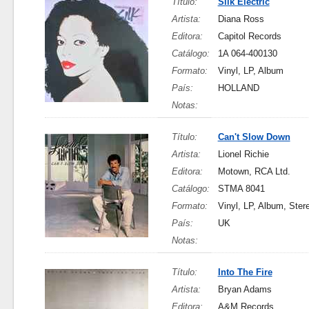
Título:
Silk Electric
Artista:
Diana Ross
Editora:
Capitol Records
Catálogo:
1A 064-400130
Formato:
Vinyl, LP, Album
País:
HOLLAND
Notas:
Título:
Can't Slow Down
Artista:
Lionel Richie
Editora:
Motown, RCA Ltd.
Catálogo:
STMA 8041
Formato:
Vinyl, LP, Album, Ster
País:
UK
Notas:
Título:
Into The Fire
Artista:
Bryan Adams
Editora:
A&M Records