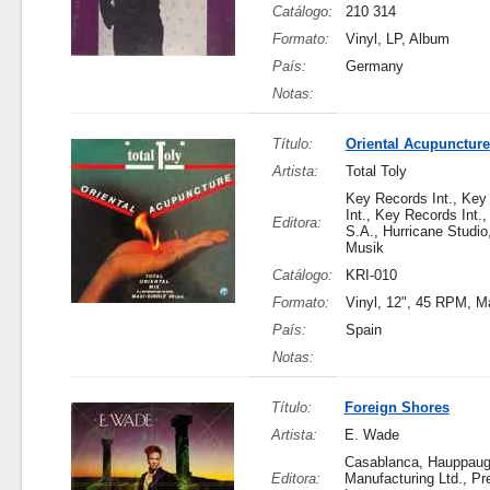
Catálogo:
210 314
Formato:
Vinyl, LP, Album
País:
Germany
Notas:
Título:
Oriental Acupuncture
Artista:
Total Toly
Key Records Int., Key
Int., Key Records Int.,
Editora:
S.A., Hurricane Studi
Musik
Catálogo:
KRI-010
Formato:
Vinyl, 12", 45 RPM, M
País:
Spain
Notas:
Título:
Foreign Shores
Artista:
E. Wade
Casablanca, Hauppaug
Editora:
Manufacturing Ltd., Pr