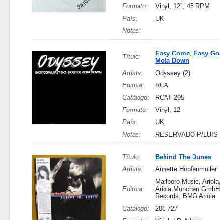
Formato:
Vinyl, 12", 45 RPM
País:
UK
Notas:
Easy Come, Easy Go
Título:
Mota Down
Artista:
Odyssey (2)
Editora:
RCA
Catálogo:
RCAT 295
Formato:
Vinyl, 12
País:
UK
Notas:
RESERVADO P/LUIS
Título:
Behind The Dunes
Artista:
Annette Hopfenmüller
Marlboro Music, Ariol
Editora:
Ariola München Gmb
Records, BMG Ariola
Catálogo:
208 727