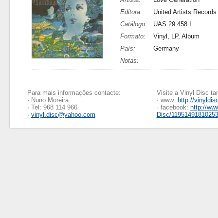
Editora:
United Artists Records
Catálogo:
UAS 29 458 I
Formato:
Vinyl, LP, Album
País:
Germany
Notas:
Para mais informações contacte:
Visite a Vinyl Disc 
· Nuno Moreira
· www:
http://vinyldis
· Tel: 968 114 966
· facebook:
http://ww
·
vinyl.disc@yahoo.com
Disc/1195149181025