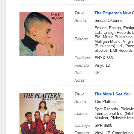
Título:
The Emperor's New C
Artista:
Sinéad O'Connor
Ensign, Ensign, Ensig
Ltd., Ensign Records L
EMI Music Publishing 
Editora:
Mulligan Music, Virgin
(Publishers) Ltd., Pow
Studios, EMI Records
Catálogo:
ENYX 633
Formato:
Vinyl, 12
País:
UK
Notas:
Título:
The More I See You
Artista:
The Platters
Spot Records, Pickwi
Editora:
International Inc. (GB) 
Musicor, Pickwick Inte
Catálogo:
SPR 8500
Formato:
Vinyl, LP, Compilation