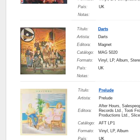
País:
UK
Notas:
Título:
Darts
Artista:
Darts
Editora:
Magnet
Catálogo:
MAG 5020
Formato:
Vinyl, LP, Album, Ster
País:
UK
Notas:
Título:
Prelude
Artista:
Prelude
After Hours, Salespeo
Editora:
Records Ltd., Tooti Fro
Productions Ltd., Slice
Catálogo:
AFT LP1
Formato:
Vinyl, LP, Album
País:
UK