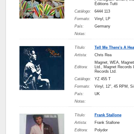
Éditions Tutti
Catálogo:
6444 113
Formato:
Vinyl, LP
País:
Germany
Notas:
Título:
Tell Me There's A He
Artista:
Chris Rea
Magnet, WEA, Magnet
Editora:
Ltd., Magnet Records 
Records Ltd.
Catálogo:
YZ 455 T
Formato:
Vinyl, 12", 45 RPM, Si
País:
UK
Notas:
Título:
Frank Stallone
Artista:
Frank Stallone
Editora:
Polydor