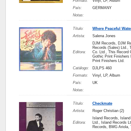
Formato:
Vinyl, LP, Album
País:
GERMANY
Notas:
Título:
Where Peaceful Wate
Artista:
Salena Jones
DJM Records, DJM Re
Records (Sales) Ltd., 
Editora:
Co. Ltd., This Record C
Gothic Print Finishers 
Print Finishers Ltd.
Catálogo:
DJLPS 460
Formato:
Vinyl, LP, Album
País:
UK
Notas:
Título:
Checkmate
Artista:
Roger Christian (2)
Island Records, Islan
Editora:
Ltd., Island Records 
Records, BMG Ariola