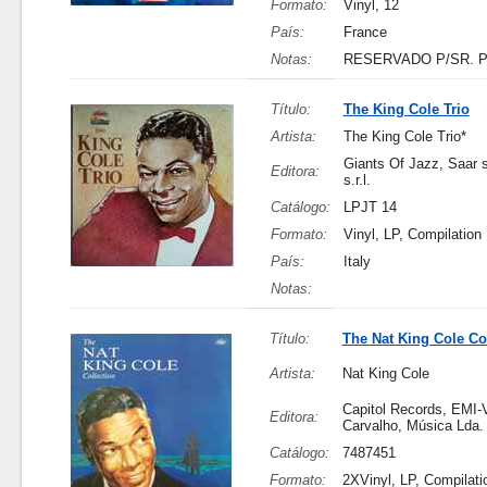
Formato:
Vinyl, 12
País:
France
Notas:
RESERVADO P/SR. 
Título:
The King Cole Trio
Artista:
The King Cole Trio*
Giants Of Jazz, Saar s.
Editora:
s.r.l.
Catálogo:
LPJT 14
Formato:
Vinyl, LP, Compilation
País:
Italy
Notas:
Título:
The Nat King Cole Co
Artista:
Nat King Cole
Capitol Records, EMI-
Editora:
Carvalho, Música Lda.
Catálogo:
7487451
Formato:
2XVinyl, LP, Compilati