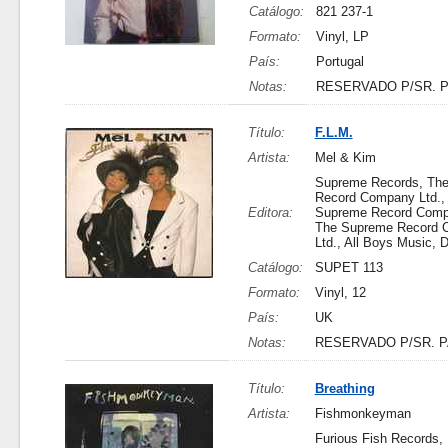
Catálogo:
821 237-1
Formato:
Vinyl, LP
País:
Portugal
Notas:
RESERVADO P/SR. 
Título:
F.L.M.
Artista:
Mel & Kim
Supreme Records, Th
Record Company Ltd.,
Editora:
Supreme Record Compa
The Supreme Record 
Ltd., All Boys Music,
Catálogo:
SUPET 113
Formato:
Vinyl, 12
País:
UK
Notas:
RESERVADO P/SR. 
Título:
Breathing
Artista:
Fishmonkeyman
Furious Fish Records, 