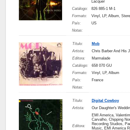
Lacquer
Catálogo:
826 885-1 M-1
Formato:
Vinyl, LP, Album, Ster
País:
US
Notas:
Título:
Mob
Artista:
Chris Barber And His 
Editora:
Marmalade
Catálogo:
658 070 GU
Formato:
Vinyl, LP, Album
País:
France
Notas:
Título:
Digital Cowboy
Artista:
Our Daughter's Weddi
EMI America, Valenti
Carvalho, Chipping No
Recording Studios, Par
Editora:
Music, EMI America R