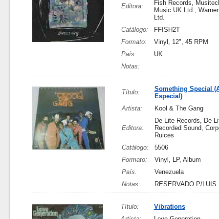
Fish Records, Musitec
Editora:
Music UK Ltd., Warne
Ltd.
Catálogo:
FFISH2T
Formato:
Vinyl, 12", 45 RPM
País:
UK
Notas:
Something Special (
Título:
Especial)
Artista:
Kool & The Gang
De-Lite Records, De-Li
Editora:
Recorded Sound, Corp
Ruices
Catálogo:
5506
Formato:
Vinyl, LP, Album
País:
Venezuela
Notas:
RESERVADO P/LUIS
Título:
Vibrations
Artista:
Love Generation