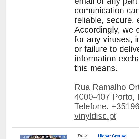
email or any part
comunication can
reliable, secure, 
Accordingly, we d
for any viruses,
or failure to deliv
information exc
this means.
Rua Ramalho Ort
4000-407 Porto, 
Telefone: +3519
vinyldisc.pt
Título:
Higher Ground