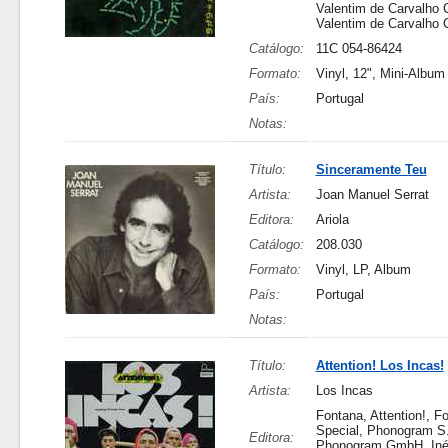
Valentim de Carvalho 
Valentim de Carvalho
Catálogo:
11C 054-86424
Formato:
Vinyl, 12", Mini-Album
País:
Portugal
Notas:
Título:
Sinceramente Teu
Artista:
Joan Manuel Serrat
Editora:
Ariola
Catálogo:
208.030
Formato:
Vinyl, LP, Album
País:
Portugal
Notas:
Título:
Attention! Los Incas!
Artista:
Los Incas
Fontana, Attention!, F
Special, Phonogram S.
Editora:
Phonogram GmbH, Inéd