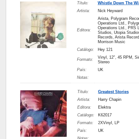
Título:
Whistle Down The W
Artista:
Nick Heyward
Arista, Polygram Reco
Operations Ltd., Poly
Operations Ltd., PRS L
Editora:
Studios, Utopia Studios
Records, Arista Recor
Morrison Music
Catálogo:
Hey 121
Vinyl, 12", 45 RPM, Si
Formato:
Stereo
País:
UK
Notas:
Título:
Greatest Stories
Artista:
Harry Chapin
Editora:
Elektra
Catálogo:
K62017
Formato:
2XVinyl, LP
País:
UK
Notas: