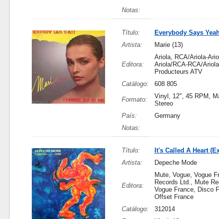
Notas:
Título:
Everybody Says Yeah
Artista:
Marie (13)
Ariola, RCA/Ariola-Ari
Editora:
Ariola/RCA-RCA/Ariola
Producteurs ATV
Catálogo:
608 805
Vinyl, 12", 45 RPM, Ma
Formato:
Stereo
País:
Germany
Notas:
Título:
It's Called A Heart (E
Artista:
Depeche Mode
Mute, Vogue, Vogue F
Records Ltd., Mute Re
Editora:
Vogue France, Disco F
Offset France
Catálogo:
312014