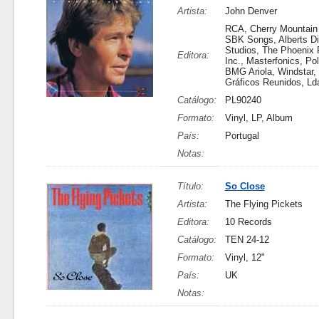
Artista:
John Denver
RCA, Cherry Mountain
SBK Songs, Alberts Dig
Studios, The Phoenix 
Editora:
Inc., Masterfonics, P
BMG Ariola, Windstar, 
Gráficos Reunidos, Ld
Catálogo:
PL90240
Formato:
Vinyl, LP, Album
País:
Portugal
Notas:
Título:
So Close
Artista:
The Flying Pickets
Editora:
10 Records
Catálogo:
TEN 24-12
Formato:
Vinyl, 12"
País:
UK
Notas: