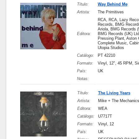
Título:
Way Behind Me
Artista:
The Primitives
RCA, RCA, Lazy Recor
Records, BMG Recor
Ariola, BMG Records (
Editora:
BMG Records (UK) Ltd
Pressing Plant, Aston C
Complete Music, Cabin
Utopia Studios
Catálogo:
PT 42210
Formato:
Vinyl, 12", 45 RPM, Si
País:
UK
Notas:
Título:
The Living Years
Artista:
Mike + The Mechanics
Editora:
WEA
Catálogo:
U7717T
Formato:
Vinyl, 12
País:
UK