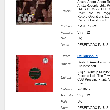
Arista, Arista, Arista R
Arista Records Ltd., P
Ltd., ATV Music Ltd., 
Editora:
Room, PRS Ltd., Poly
Record Operations Ltd
Record Operations Ltd
Catálogo:
ARIST 12 526
Formato:
Vinyl, 12
País:
UK
Notas:
RESERVADO P/LUIS
Título:
Der Mussolini
Deutsch Amerikanisch
Artista:
Freundschaft
Virgin, Wintrup Musikve
Records Ltd., The Tow
Editora:
CBS Pressing Plant, A
Clinton
Catálogo:
vs418-12
Formato:
Vinyl, 12
País:
UK
Notas:
RESERVADO P/LUIS