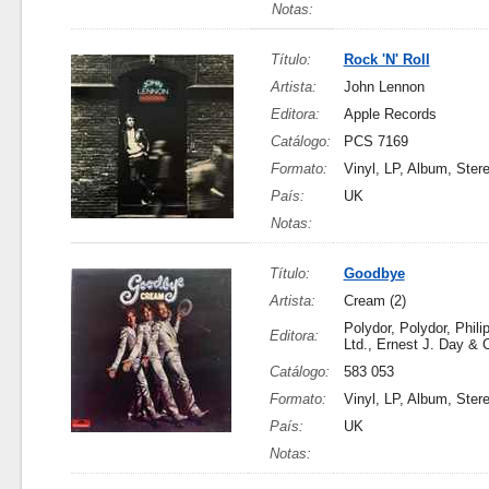
Notas:
Título:
Rock 'N' Roll
Artista:
John Lennon
Editora:
Apple Records
Catálogo:
PCS 7169
Formato:
Vinyl, LP, Album, Ster
País:
UK
Notas:
Título:
Goodbye
Artista:
Cream (2)
Polydor, Polydor, Phil
Editora:
Ltd., Ernest J. Day & C
Catálogo:
583 053
Formato:
Vinyl, LP, Album, Ster
País:
UK
Notas: