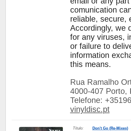
email or any part
comunication can
reliable, secure, 
Accordingly, we d
for any viruses,
or failure to deliv
information exc
this means.
Rua Ramalho Ort
4000-407 Porto, 
Telefone: +3519
vinyldisc.pt
Título:
Don't Go (Re-Mixes)