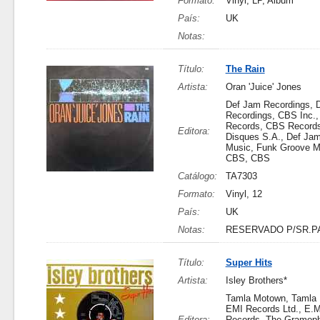
Formato:
Vinyl, LP, Album
País:
UK
Notas:
Título:
The Rain
Artista:
Oran 'Juice' Jones
Def Jam Recordings, 
Recordings, CBS Inc.
Records, CBS Record
Editora:
Disques S.A., Def Jam
Music, Funk Groove Mu
CBS, CBS
Catálogo:
TA7303
Formato:
Vinyl, 12
País:
UK
Notas:
RESERVADO P/SR.P
Título:
Super Hits
Artista:
Isley Brothers*
Tamla Motown, Tamla
EMI Records Ltd., E.M
Editora:
Records, The Gramop