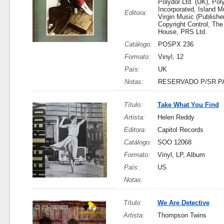
Polydor Ltd. (UK), Pol
Incorporated, Island Mu
Editora:
Virgin Music (Publisher
Copyright Control, Th
House, PRS Ltd.
Catálogo:
POSPX 236
Formato:
Vinyl, 12
País:
UK
Notas:
RESERVADO P/SR.P
Título:
Take What You Find
Artista:
Helen Reddy
Editora:
Capitol Records
Catálogo:
SOO 12068
Formato:
Vinyl, LP, Album
País:
US
Notas:
Título:
We Are Detective
Artista:
Thompson Twins