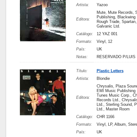
Artista:
Yazoo
Mute, Mute Records, 
Publishing, Blackwing 
Editora:
Rough Trade, Spartan
Galvanic Ltd.
Catálogo:
12 YAZ 001
Formato:
Vinyl, 12
País:
UK
Notas:
RESERVADO P/LUIS
Título:
Plastic Letters
Artista:
Blondie
Chrysalis, Plaza Soun
EMI Music Publishing L
Tunes Music Corp., Ch
Editora:
Records Ltd., Chrysal
Ltd., Sterling Sound, 
Ltd., Master Room
Catálogo:
CHR 1166
Formato:
Vinyl, LP, Album, Ster
País:
UK