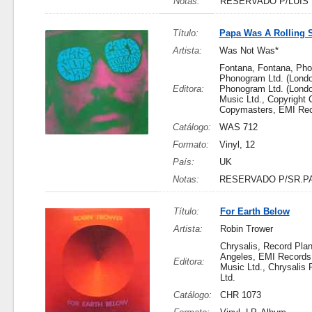
Notas:
RESERVADO P/LUIS
Título:
Papa Was A Rolling 
Artista:
Was Not Was*
Fontana, Fontana, Ph
Phonogram Ltd. (Londo
Editora:
Phonogram Ltd. (Londo
Music Ltd., Copyright C
Copymasters, EMI Re
Catálogo:
WAS 712
Formato:
Vinyl, 12
País:
UK
Notas:
RESERVADO P/SR.P
Título:
For Earth Below
Artista:
Robin Trower
Chrysalis, Record Plan
Angeles, EMI Records,
Editora:
Music Ltd., Chrysalis
Ltd.
Catálogo:
CHR 1073