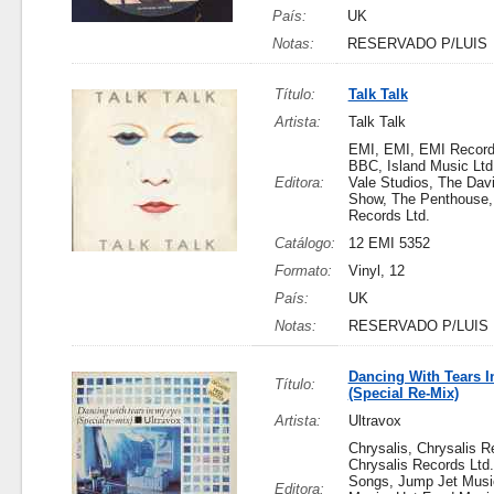
País:
UK
Notas:
RESERVADO P/LUIS
Título:
Talk Talk
Artista:
Talk Talk
EMI, EMI, EMI Records
BBC, Island Music Ltd
Editora:
Vale Studios, The Dav
Show, The Penthouse
Records Ltd.
Catálogo:
12 EMI 5352
Formato:
Vinyl, 12
País:
UK
Notas:
RESERVADO P/LUIS
Dancing With Tears 
Título:
(Special Re-Mix)
Artista:
Ultravox
Chrysalis, Chrysalis R
Chrysalis Records Ltd.
Songs, Jump Jet Musi
Editora: