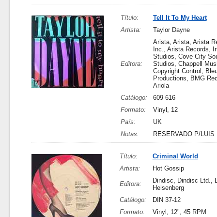
Título:
Tell It To My Heart
Artista:
Taylor Dayne
Arista, Arista, Arista 
Inc., Arista Records, I
Studios, Cove City So
Editora:
Studios, Chappell Musi
Copyright Control, Ble
Productions, BMG Re
Ariola
Catálogo:
609 616
Formato:
Vinyl, 12
País:
UK
Notas:
RESERVADO P/LUIS
Título:
Criminal World
Artista:
Hot Gossip
Dindisc, Dindisc Ltd., 
Editora:
Heisenberg
Catálogo:
DIN 37-12
Formato:
Vinyl, 12", 45 RPM