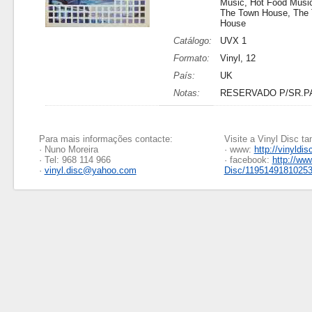
Music, Hot Food Music
The Town House, The
House
Catálogo:
UVX 1
Formato:
Vinyl, 12
País:
UK
Notas:
RESERVADO P/SR.P
Para mais informações contacte:
Visite a Vinyl Disc 
· Nuno Moreira
· www:
http://vinyldis
· Tel: 968 114 966
· facebook:
http://ww
·
vinyl.disc@yahoo.com
Disc/1195149181025