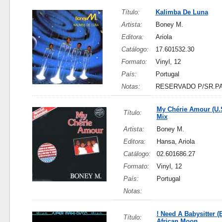
Título:
Kalimba De Luna
Artista:
Boney M.
Editora:
Ariola
Catálogo:
17.601532.30
Formato:
Vinyl, 12
País:
Portugal
Notas:
RESERVADO P/SR.P
My Chérie Amour (U.
Título:
Mix
Artista:
Boney M.
Editora:
Hansa, Ariola
Catálogo:
02.601686.27
Formato:
Vinyl, 12
País:
Portugal
Notas:
! Need A Babysitter (B
Título:
African Moon