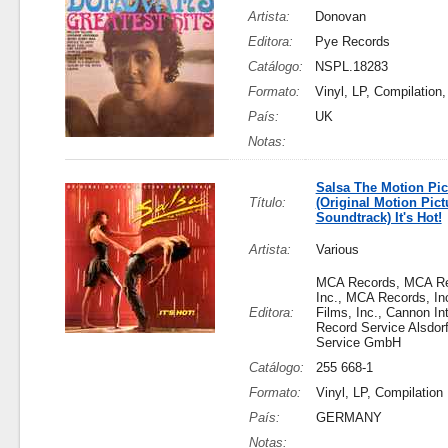
Artista:
Donovan
Editora:
Pye Records
Catálogo:
NSPL.18283
Formato:
Vinyl, LP, Compilation,
País:
UK
Notas:
Salsa The Motion Pic
Título:
(Original Motion Pict
Soundtrack) It's Hot!
Artista:
Various
MCA Records, MCA Re
Inc., MCA Records, In
Editora:
Films, Inc., Cannon Int
Record Service Alsdor
Service GmbH
Catálogo:
255 668-1
Formato:
Vinyl, LP, Compilation
País:
GERMANY
Notas: