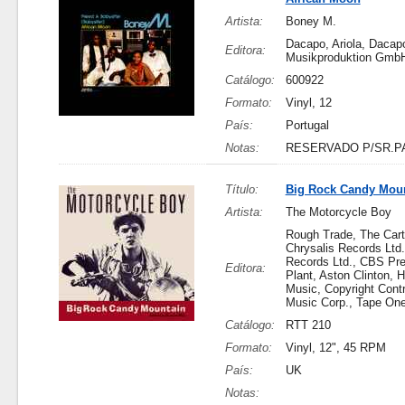
Artista:
Boney M.
Dacapo, Ariola, Dacapo
Editora:
Musikproduktion Gmb
Catálogo:
600922
Formato:
Vinyl, 12
País:
Portugal
Notas:
RESERVADO P/SR.P
Título:
Big Rock Candy Mou
Artista:
The Motorcycle Boy
Rough Trade, The Cart
Chrysalis Records Ltd.
Records Ltd., CBS Pr
Editora:
Plant, Aston Clinton, H
Music, Copyright Contro
Music Corp., Tape On
Catálogo:
RTT 210
Formato:
Vinyl, 12", 45 RPM
País:
UK
Notas: