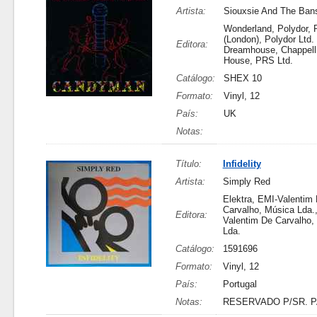
Artista:
Siouxsie And The Ban
Wonderland, Polydor, P
(London), Polydor Ltd.
Editora:
Dreamhouse, Chappell
House, PRS Ltd.
Catálogo:
SHEX 10
Formato:
Vinyl, 12
País:
UK
Notas:
Título:
Infidelity
Artista:
Simply Red
Elektra, EMI-Valentim
Carvalho, Música Lda.
Editora:
Valentim De Carvalho,
Lda.
Catálogo:
1591696
Formato:
Vinyl, 12
País:
Portugal
Notas:
RESERVADO P/SR. 