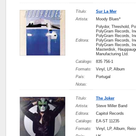
Título:
Sur La Mer
Artista:
Moody Blues*
Polydor, Threshold, Po
PolyGram Records, Inc
PolyGram Records, Inc
Editora:
PolyGram Records, Inc
PolyGram Records, Inc
Masterdisk, Hauppaug
Manufacturing Ltd.
Catálogo:
835 756-1
Formato:
Vinyl, LP, Album
País:
Portugal
Notas:
Título:
The Joker
Artista:
Steve Miller Band
Editora:
Capitol Records
Catálogo:
EA-ST 11235
Formato:
Vinyl, LP, Album, Reis