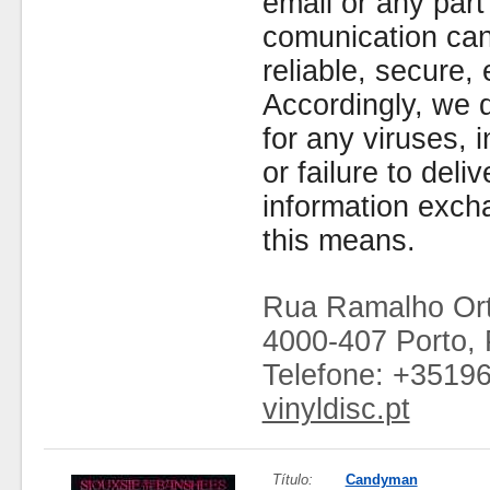
email or any part
comunication can
reliable, secure, 
Accordingly, we d
for any viruses,
or failure to deliv
information exc
this means.
Rua Ramalho Ort
4000-407 Porto, 
Telefone: +3519
vinyldisc.pt
Título:
Candyman