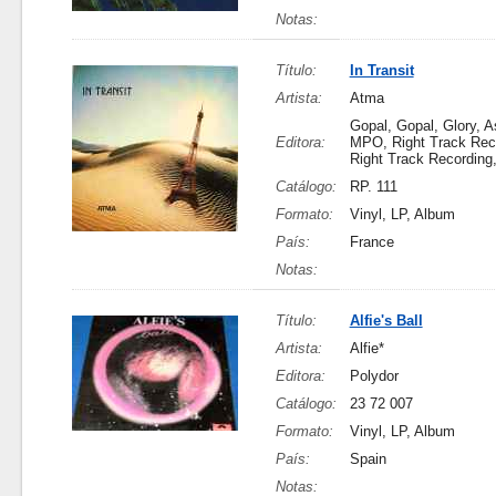
Notas:
Título:
In Transit
Artista:
Atma
Gopal, Gopal, Glory, A
Editora:
MPO, Right Track Rec
Right Track Recording
Catálogo:
RP. 111
Formato:
Vinyl, LP, Album
País:
France
Notas:
Título:
Alfie's Ball
Artista:
Alfie*
Editora:
Polydor
Catálogo:
23 72 007
Formato:
Vinyl, LP, Album
País:
Spain
Notas: