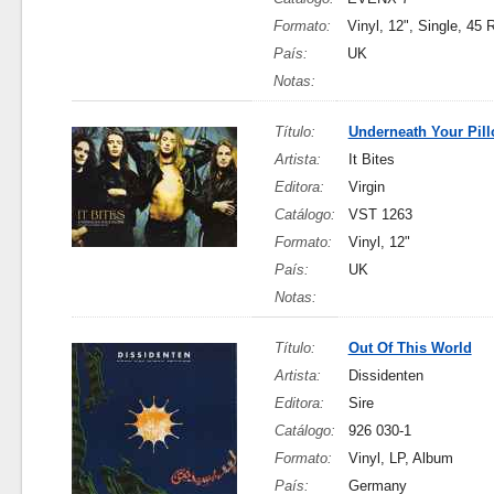
Formato:
Vinyl, 12", Single, 45
País:
UK
Notas:
Título:
Underneath Your Pil
Artista:
It Bites
Editora:
Virgin
Catálogo:
VST 1263
Formato:
Vinyl, 12"
País:
UK
Notas:
Título:
Out Of This World
Artista:
Dissidenten
Editora:
Sire
Catálogo:
926 030-1
Formato:
Vinyl, LP, Album
País:
Germany