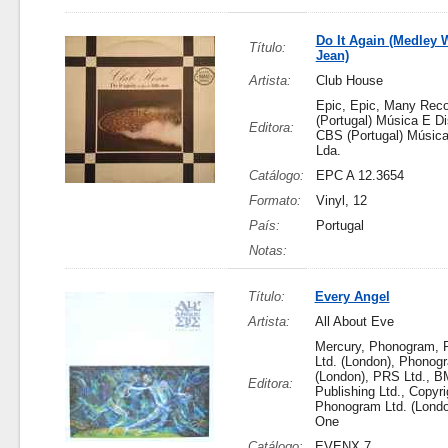
Do It Again (Medley W
Título:
Jean)
Artista:
Club House
Epic, Epic, Many Rec
(Portugal) Música E Di
Editora:
CBS (Portugal) Música
Lda.
Catálogo:
EPC A 12.3654
Formato:
Vinyl, 12
País:
Portugal
Notas:
Título:
Every Angel
Artista:
All About Eve
Mercury, Phonogram,
Ltd. (London), Phonog
(London), PRS Ltd., 
Editora:
Publishing Ltd., Copyri
Phonogram Ltd. (Londo
One
Catálogo:
EVENX 7