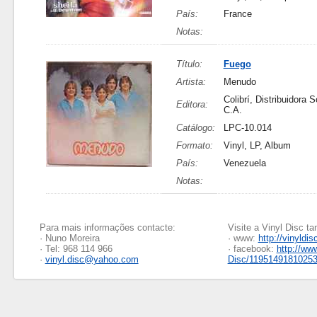
País:
France
Notas:
Título:
Fuego
Artista:
Menudo
Colibrí, Distribuidora 
Editora:
C.A.
Catálogo:
LPC-10.014
Formato:
Vinyl, LP, Album
País:
Venezuela
Notas:
Para mais informações contacte:
Visite a Vinyl Disc 
· Nuno Moreira
· www:
http://vinyldis
· Tel: 968 114 966
· facebook:
http://ww
·
vinyl.disc@yahoo.com
Disc/1195149181025