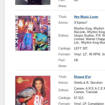
País:
UK
Notas:
Título:
Hey Music Lover
Artista:
S'Xpress*
Rhythm King, Rhythm 
Records, Rhythm King
Editora:
Utopia Studios, P.R. 
Limited, Warner Chapp
Ltd., Rhythm King Mus
Catálogo:
LEFT 30T
Formato:
Vinyl, 12", 45 RPM, Si
País:
UK
Notas:
Título:
Disque D'or
Artista:
Sheila & B. Devotion
Carrere, A.R.E.A.C.E.M
Editora:
Carrere, Translab
Catálogo:
67.313
Formato:
Vinyl, LP, Compilation