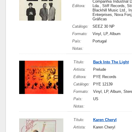
Companhia Industrial 
Editora:
Lda., Stiff Records, St
Blackhill Music Ltd., In
Enterprises, Nova Forç
Gráficas
Catálogo:
SEEZ 30 NP
Formato:
Vinyl, LP, Album
País:
Portugal
Notas:
Título:
Back Into The Light
Artista:
Prelude
Editora:
PYE Records
Catálogo:
PYE 12139
Formato:
Vinyl, LP, Album, Ster
País:
US
Notas:
Título:
Karen Cheryl
Artista:
Karen Cheryl