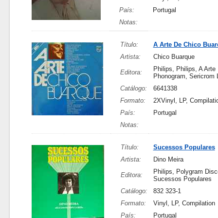
País:
Portugal
Notas:
Título:
A Arte De Chico Bua
Artista:
Chico Buarque
Philips, Philips, A Arte
Editora:
Phonogram, Sericrom 
Catálogo:
6641338
Formato:
2XVinyl, LP, Compilati
País:
Portugal
Notas:
Título:
Sucessos Populares
Artista:
Dino Meira
Philips, Polygram Disc
Editora:
Sucessos Populares
Catálogo:
832 323-1
Formato:
Vinyl, LP, Compilation
País:
Portugal