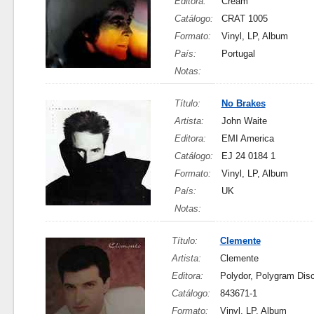
Editora:
Cream
Catálogo:
CRAT 1005
Formato:
Vinyl, LP, Album
País:
Portugal
Notas:
Título:
No Brakes
Artista:
John Waite
Editora:
EMI America
Catálogo:
EJ 24 0184 1
Formato:
Vinyl, LP, Album
País:
UK
Notas:
Título:
Clemente
Artista:
Clemente
Editora:
Polydor, Polygram Dis
Catálogo:
843671-1
Formato:
Vinyl, LP, Album