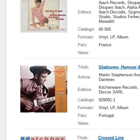
Ibach Records, Disque
Disques Ibach, Alpha 
Editora:
Ibach-Discodis, Sygm
Studio, Studios Ferber
Meredith
Catálogo:
60 565
Formato:
Vinyl, LP, Album
País:
France
Notas:
Título:
Gladsome, Humour &
Martin Stephenson An
Artista:
Daintees
Kitchenware Records,
Editora:
Discos SARL
Catálogo:
828091-1
Formato:
Vinyl, LP, Album
País:
Portugal
Notas:
Título:
Crossed Line