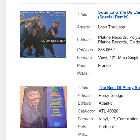
Sous La Griffe De L'a
Título:
(Special Remix)
Artista:
Loop The Loop
Platine Records, Poly
Editora:
Platine Records, Goldo
Catálogo:
888 065-1
Formato:
Vinyl, 12", Maxi-Singl
País:
France
Notas:
Título:
The Best Of Percy Sl
Artista:
Percy Sledge
Editora:
Atlantic
Catálogo:
ATL 40026
Formato:
Vinyl, LP, Compilation
País:
Portugal
Notas: