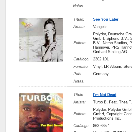
Notas:
Título:
See You Later
Artista:
Vangelis
Polydor, Deutsche G
GmbH, Spheric B.V., S
Editora:
B.V., Nemo Studios, 
Hannover, PRS Hannov
Gerhard Stalling AG
Catálogo:
2302 101
Formato:
Vinyl, LP, Album, Ster
País:
Germany
Notas:
Título:
I'm Not Dead
Artista:
Turbo B. Feat. Thea T.
Polydor, Polydor GmbH
Editora:
GmbH, Copyright Contr
Productions Inc.
Catálogo:
863 635-1