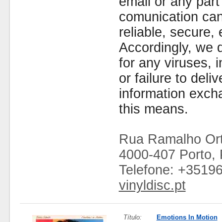
email or any part
comunication can
reliable, secure, 
Accordingly, we d
for any viruses,
or failure to deliv
information exc
this means.
Rua Ramalho Ort
4000-407 Porto, 
Telefone: +3519
vinyldisc.pt
Título:
Emotions In Motion