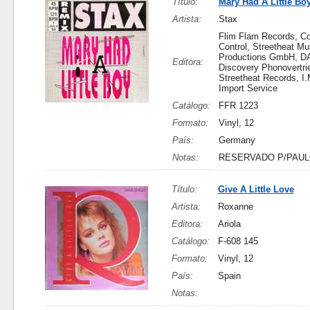
Título:
Mary Had A Little Bo
Artista:
Stax
Flim Flam Records, Co
Control, Streetheat Mu
Productions GmbH, DA
Editora:
Discovery Phonovertr
Streetheat Records, I.
Import Service
Catálogo:
FFR 1223
Formato:
Vinyl, 12
País:
Germany
Notas:
RESERVADO P/PAU
Título:
Give A Little Love
Artista:
Roxanne
Editora:
Ariola
Catálogo:
F-608 145
Formato:
Vinyl, 12
País:
Spain
Notas: