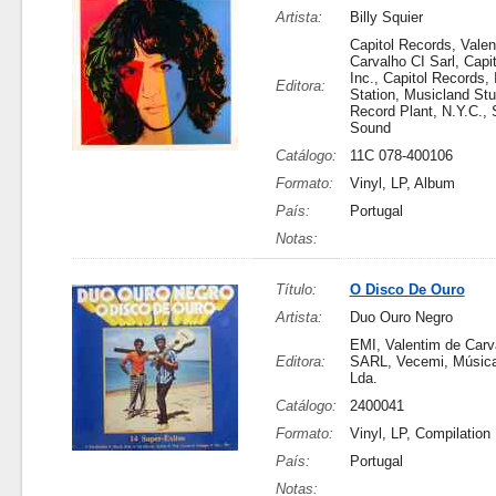
Artista:
Billy Squier
Capitol Records, Vale
Carvalho CI Sarl, Capi
Inc., Capitol Records,
Editora:
Station, Musicland Stu
Record Plant, N.Y.C., S
Sound
Catálogo:
11C 078-400106
Formato:
Vinyl, LP, Album
País:
Portugal
Notas:
Título:
O Disco De Ouro
Artista:
Duo Ouro Negro
EMI, Valentim de Carv
Editora:
SARL, Vecemi, Música
Lda.
Catálogo:
2400041
Formato:
Vinyl, LP, Compilation
País:
Portugal
Notas: