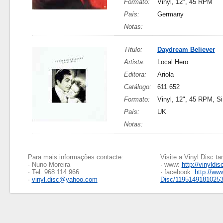
Formato:
Vinyl, 12", 45 RPM
País:
Germany
Notas:
Título:
Daydream Believer
Artista:
Local Hero
Editora:
Ariola
Catálogo:
611 652
Formato:
Vinyl, 12", 45 RPM, Si
País:
UK
Notas:
Para mais informações contacte:
Visite a Vinyl Disc 
· Nuno Moreira
· www:
http://vinyldis
· Tel: 968 114 966
· facebook:
http://ww
·
vinyl.disc@yahoo.com
Disc/1195149181025