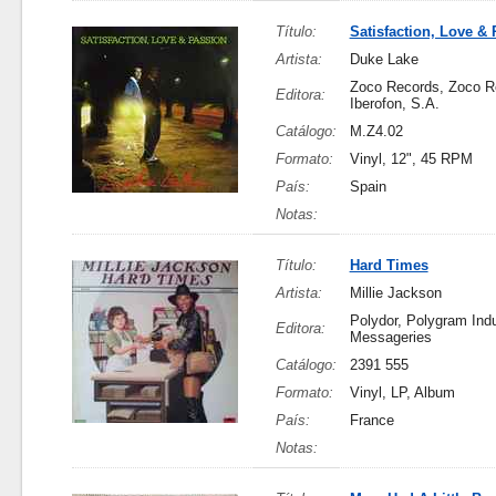
Título:
Satisfaction, Love &
Artista:
Duke Lake
Zoco Records, Zoco R
Editora:
Iberofon, S.A.
Catálogo:
M.Z4.02
Formato:
Vinyl, 12", 45 RPM
País:
Spain
Notas:
Título:
Hard Times
Artista:
Millie Jackson
Polydor, Polygram Indu
Editora:
Messageries
Catálogo:
2391 555
Formato:
Vinyl, LP, Album
País:
France
Notas: