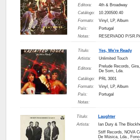
Editora:
4th & Broadway
Catálogo:
10.200500.40
Formato:
Vinyl, LP, Album
País:
Portugal
Notas:
RESERVADO P/SR.P
Título:
Yes, We're Ready
Artista:
Unlimited Touch
Prelude Records, Gira,
Editora:
De Som, Lda.
Catálogo:
PRL 3001
Formato:
Vinyl, LP, Album
País:
Portugal
Notas:
Título:
Laughter
Artista:
Ian Dury & The Blockh
Stiff Records, NOVA 
De Música, Lda., Fono