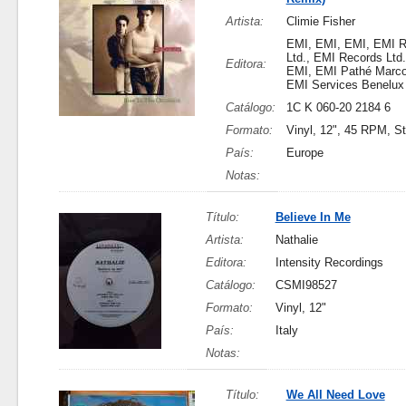
Artista:
Climie Fisher
EMI, EMI, EMI, EMI R
Ltd., EMI Records Ltd
Editora:
EMI, EMI Pathé Marco
EMI Services Benelux
Catálogo:
1C K 060-20 2184 6
Formato:
Vinyl, 12", 45 RPM, S
País:
Europe
Notas:
Título:
Believe In Me
Artista:
Nathalie
Editora:
Intensity Recordings
Catálogo:
CSMI98527
Formato:
Vinyl, 12"
País:
Italy
Notas:
Título:
We All Need Love