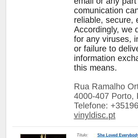
email or any part
comunication can
reliable, secure, 
Accordingly, we d
for any viruses,
or failure to deliv
information exc
this means.
Rua Ramalho Ort
4000-407 Porto, 
Telefone: +3519
vinyldisc.pt
Título:
She Loved Everybod