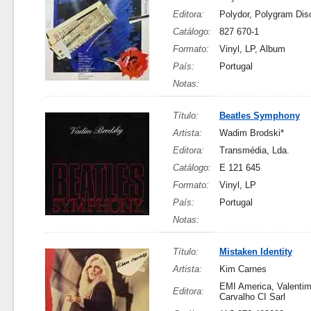
Editora:
Polydor, Polygram Di
Catálogo:
827 670-1
Formato:
Vinyl, LP, Album
País:
Portugal
Notas:
Título:
Beatles Symphony
Artista:
Wadim Brodski*
Editora:
Transmédia, Lda.
Catálogo:
E 121 645
Formato:
Vinyl, LP
País:
Portugal
Notas:
Título:
Mistaken Identity
Artista:
Kim Carnes
EMI America, Valenti
Editora:
Carvalho CI Sarl