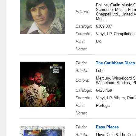
Philips, Carlin Music C
Schroeder Music, Fa
Editora:
Chappell Ltd., United A
Music
Catálogo:
6369 807
Formato:
Vinyl, LP, Compilation
País:
UK
Notas:
Título:
The Caribbean Disc
Artista:
Lobo
Mercury, Wisseloord S
Editora:
Wisseloord Studios, 
Catálogo:
6423 459
Formato:
Vinyl, LP, Album, Parti
País:
Portugal
Notas:
Título:
Easy Pieces
Artista:
Lloyd Cole & The Com