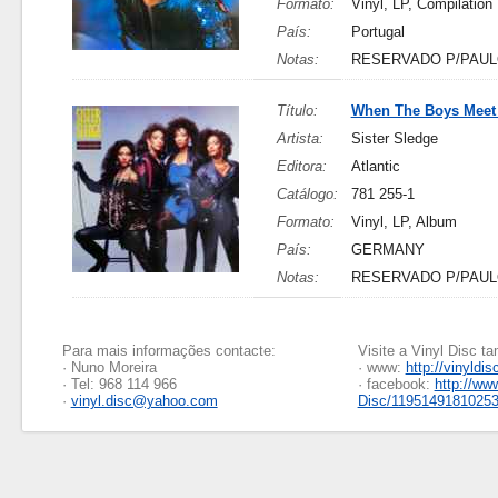
Formato:
Vinyl, LP, Compilation
País:
Portugal
Notas:
RESERVADO P/PAU
Título:
When The Boys Meet 
Artista:
Sister Sledge
Editora:
Atlantic
Catálogo:
781 255-1
Formato:
Vinyl, LP, Album
País:
GERMANY
Notas:
RESERVADO P/PAU
Para mais informações contacte:
Visite a Vinyl Disc 
· Nuno Moreira
· www:
http://vinyldis
· Tel: 968 114 966
· facebook:
http://ww
·
vinyl.disc@yahoo.com
Disc/1195149181025