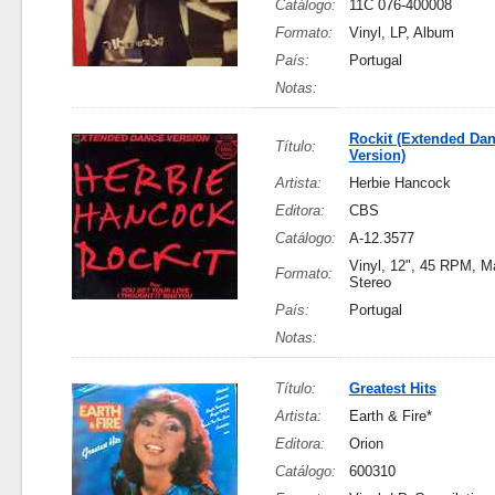
Catálogo:
11C 076-400008
Formato:
Vinyl, LP, Album
País:
Portugal
Notas:
Rockit (Extended Da
Título:
Version)
Artista:
Herbie Hancock
Editora:
CBS
Catálogo:
A-12.3577
Vinyl, 12", 45 RPM, Ma
Formato:
Stereo
País:
Portugal
Notas:
Título:
Greatest Hits
Artista:
Earth & Fire*
Editora:
Orion
Catálogo:
600310