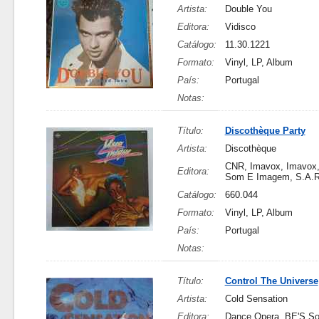
Artista:
Double You
Editora:
Vidisco
Catálogo:
11.30.1221
Formato:
Vinyl, LP, Album
País:
Portugal
Notas:
Título:
Discothèque Party
Artista:
Discothèque
CNR, Imavox, Imavox,
Editora:
Som E Imagem, S.A.R
Catálogo:
660.044
Formato:
Vinyl, LP, Album
País:
Portugal
Notas:
Título:
Control The Universe
Artista:
Cold Sensation
Editora:
Dance Opera, BE'S S