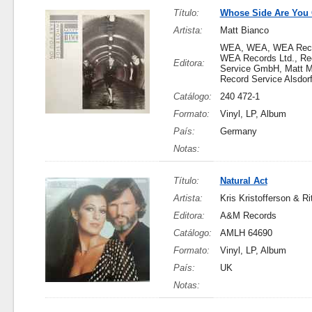
Título:
Whose Side Are You
Artista:
Matt Bianco
WEA, WEA, WEA Recor
WEA Records Ltd., Re
Editora:
Service GmbH, Matt Mu
Record Service Alsdor
Catálogo:
240 472-1
Formato:
Vinyl, LP, Album
País:
Germany
Notas:
Título:
Natural Act
Artista:
Kris Kristofferson & Ri
Editora:
A&M Records
Catálogo:
AMLH 64690
Formato:
Vinyl, LP, Album
País:
UK
Notas: