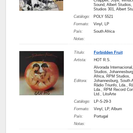
Chappell, Joye, Windc
Sound, Albert Studios
Studios 301, Albert St
Catálogo:
POLY 5521
Formato:
Vinyl, LP
País:
South Africa
Notas:
Título:
Forbidden Fruit
Artista:
HOT R.S.
Alvorada Internaciona
Studios, Johannesburg
Africa, RPM Studios,
Editora:
Johannesburg, South A
Rádio Triunfo, Lda., Rá
Lda., RPM Record Com
Ltd., LitoArte
Catálogo:
LP-S-29-3
Formato:
Vinyl, LP, Album
País:
Portugal
Notas: