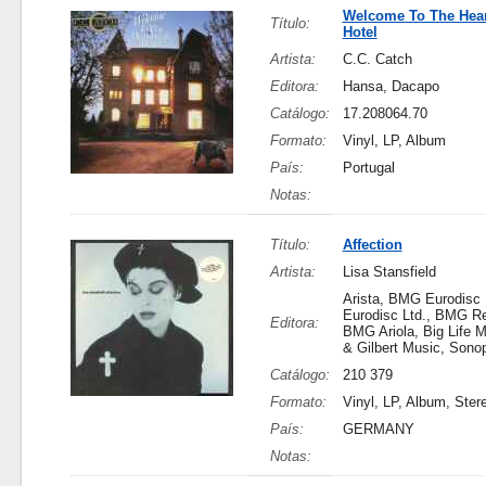
Welcome To The Hear
Título:
Hotel
Artista:
C.C. Catch
Editora:
Hansa, Dacapo
Catálogo:
17.208064.70
Formato:
Vinyl, LP, Album
País:
Portugal
Notas:
Título:
Affection
Artista:
Lisa Stansfield
Arista, BMG Eurodisc
Eurodisc Ltd., BMG R
Editora:
BMG Ariola, Big Life M
& Gilbert Music, Sono
Catálogo:
210 379
Formato:
Vinyl, LP, Album, Ster
País:
GERMANY
Notas: