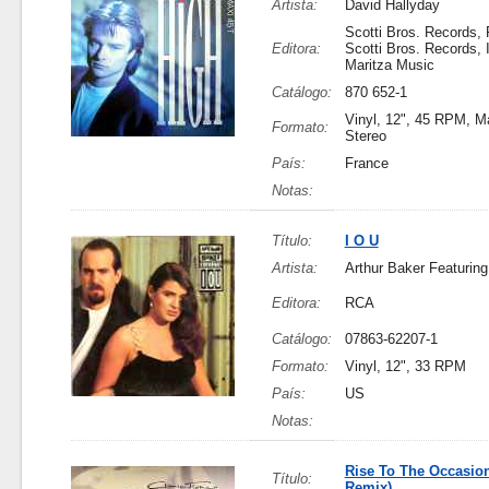
Artista:
David Hallyday
Scotti Bros. Records,
Editora:
Scotti Bros. Records, I
Maritza Music
Catálogo:
870 652-1
Vinyl, 12", 45 RPM, Ma
Formato:
Stereo
País:
France
Notas:
Título:
I O U
Artista:
Arthur Baker Featuring
Editora:
RCA
Catálogo:
07863-62207-1
Formato:
Vinyl, 12", 33 RPM
País:
US
Notas:
Rise To The Occasio
Título:
Remix)