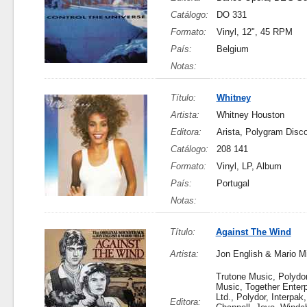
Catálogo:
DO 331
Formato:
Vinyl, 12", 45 RPM
País:
Belgium
Notas:
Título:
Whitney
Artista:
Whitney Houston
Editora:
Arista, Polygram Dis
Catálogo:
208 141
Formato:
Vinyl, LP, Album
País:
Portugal
Notas:
Título:
Against The Wind
Artista:
Jon English & Mario Mi
Trutone Music, Polydor
Music, Together Enterp
Ltd., Polydor, Interpak
Editora: