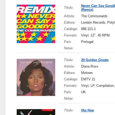
Never Can Say Good
Título:
(Remix)
Artista:
The Communards
Editora:
London Records, Pol
Catálogo:
886 221-1
Formato:
Vinyl, 12", 45 RPM
País:
Portugal
Notas:
Título:
20 Golden Greats
Artista:
Diana Ross
Editora:
Motown
Catálogo:
EMTV 21
Formato:
Vinyl, LP, Compilation
País:
UK
Notas:
Título:
Hip Hop