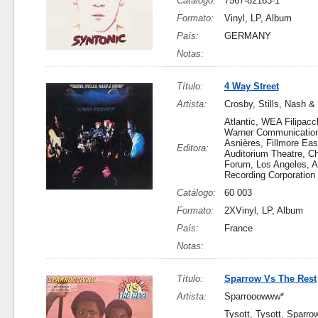
Catálogo:
7567-82163-1
Formato:
Vinyl, LP, Album
País:
GERMANY
Notas:
Título:
4 Way Street
Artista:
Crosby, Stills, Nash &
Atlantic, WEA Filipacc
Warner Communication
Asnières, Fillmore Eas
Editora:
Auditorium Theatre, C
Forum, Los Angeles, At
Recording Corporation
Catálogo:
60 003
Formato:
2XVinyl, LP, Album
País:
France
Notas:
Título:
Sparrow Vs The Rest
Artista:
Sparrooowww*
Tysott, Tysott, Sparr