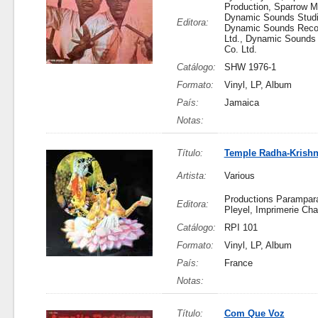
Production, Sparrow M
Dynamic Sounds Studi
Editora:
Dynamic Sounds Recor
Ltd., Dynamic Sounds
Co. Ltd.
Catálogo:
SHW 1976-1
Formato:
Vinyl, LP, Album
País:
Jamaica
Notas:
Título:
Temple Radha-Krish
Artista:
Various
Productions Parampara
Editora:
Pleyel, Imprimerie Ch
Catálogo:
RPI 101
Formato:
Vinyl, LP, Album
País:
France
Notas:
Título:
Com Que Voz