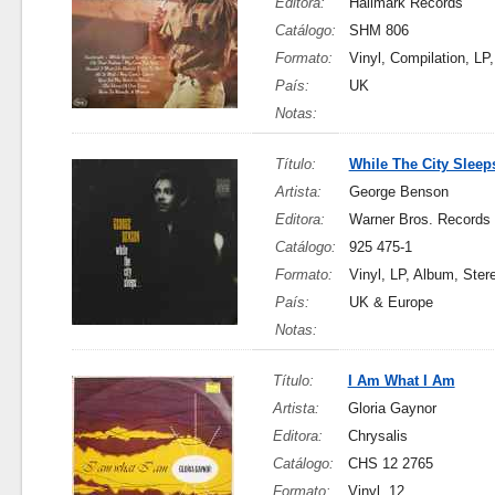
Editora:
Hallmark Records
Catálogo:
SHM 806
Formato:
Vinyl, Compilation, LP
País:
UK
Notas:
Título:
While The City Sleeps
Artista:
George Benson
Editora:
Warner Bros. Records
Catálogo:
925 475-1
Formato:
Vinyl, LP, Album, Ster
País:
UK & Europe
Notas:
Título:
I Am What I Am
Artista:
Gloria Gaynor
Editora:
Chrysalis
Catálogo:
CHS 12 2765
Formato:
Vinyl, 12