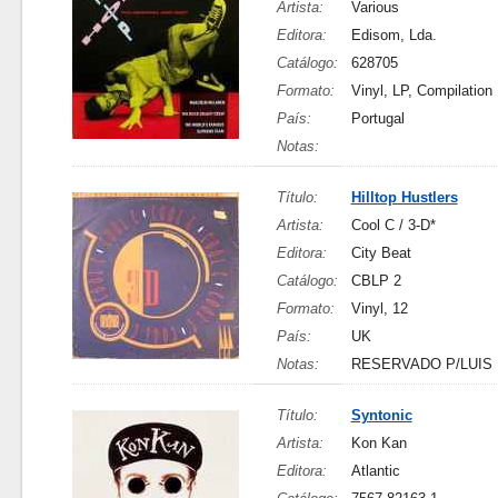
Artista:
Various
Editora:
Edisom, Lda.
Catálogo:
628705
Formato:
Vinyl, LP, Compilation
País:
Portugal
Notas:
Título:
Hilltop Hustlers
Artista:
Cool C / 3-D*
Editora:
City Beat
Catálogo:
CBLP 2
Formato:
Vinyl, 12
País:
UK
Notas:
RESERVADO P/LUIS
Título:
Syntonic
Artista:
Kon Kan
Editora:
Atlantic