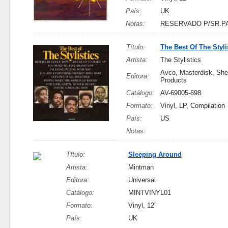
País:
UK
Notas:
RESERVADO P/SR.P
Título:
The Best Of The Styli
Artista:
The Stylistics
Avco, Masterdisk, She
Editora:
Products
Catálogo:
AV-69005-698
Formato:
Vinyl, LP, Compilation
País:
US
Notas:
Título:
Sleeping Around
Artista:
Mintman
Editora:
Universal
Catálogo:
MINTVINYL01
Formato:
Vinyl, 12"
País:
UK