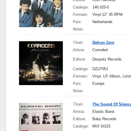
Catálogo:
146.025-5
Formato:
Vinyl,12" 45 RPM
País:
Netherlands
Notas:
Título:
Defcon Zero
Artista:
Corroded
Editora:
Despotz Records
Catálogo:
DZLP051
Formato:
Vinyl, LP, Album, Limit
País:
Europe
Notas:
Título:
The Sound Of Silenc
Artista:
Elastic Band
Editora:
Baby Records
Catálogo:
MIX 54115