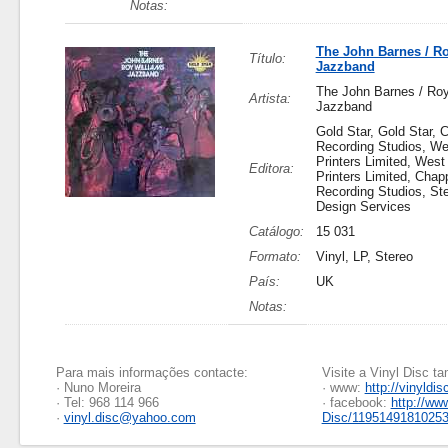
Notas:
The John Barnes / R
Título:
Jazzband
The John Barnes / Roy
Artista:
Jazzband
Gold Star, Gold Star, 
Recording Studios, We
Printers Limited, West
Editora:
Printers Limited, Chapp
Recording Studios, Ste
Design Services
Catálogo:
15 031
Formato:
Vinyl, LP, Stereo
País:
UK
Notas:
Para mais informações contacte:
Visite a Vinyl Disc 
· Nuno Moreira
· www:
http://vinyldis
· Tel: 968 114 966
· facebook:
http://ww
·
vinyl.disc@yahoo.com
Disc/1195149181025