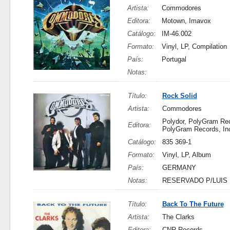
Artista:
Commodores
Editora:
Motown, Imavox
Catálogo:
IM-46.002
Formato:
Vinyl, LP, Compilation
País:
Portugal
Notas:
Título:
Rock Solid
Artista:
Commodores
Polydor, PolyGram Rec
Editora:
PolyGram Records, In
Catálogo:
835 369-1
Formato:
Vinyl, LP, Album
País:
GERMANY
Notas:
RESERVADO P/LUIS
Título:
Back To The Future
Artista:
The Clarks
Editora:
CNR Records