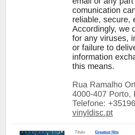
email or any part
comunication can
reliable, secure, 
Accordingly, we d
for any viruses,
or failure to deliv
information exc
this means.
Rua Ramalho Ort
4000-407 Porto, 
Telefone: +3519
vinyldisc.pt
Título:
Greatest Hits