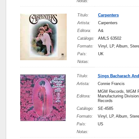
Notas:
Título:
Carpenters
Artista:
Carpenters
Editora:
A&
Catálogo:
AMLS 63502
Formato:
Vinyl, LP, Album, Ster
País:
UK
Notas:
Título:
Sings Bacharach And
Artista:
Connie Francis
MGM Records, MGM R
Editora:
Manufacturing Divisi
Records
Catálogo:
SE-4585
Formato:
Vinyl, LP, Album, Ster
País:
US
Notas: