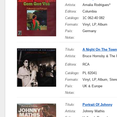
Artista:
Amalia Rodrigues*
Editora:
Columbia
Catálogo:
1C 062-40 082
Formato:
Vinyl, LP, Album
País:
Germany
Notas:
Título:
A Night On The Town
Artista:
Bruce Hornsby & The 
Editora:
RCA
Catálogo:
PL 82041
Formato:
Vinyl, LP, Album, Ster
País:
UK & Europe
Notas:
Título:
Portrait Of Johnny
Artista:
Johnny Mathis